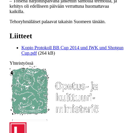
– Toisena harjoituspäivänä jatkettiin samoilla teemoilla, ja
kehitys oli edelliseen päivään verrattuna huomattavaa
kaikilla.
Tehoryhmäläiset palaavat takaisin Suomeen tänään.
Liitteet
Kopio Protokoll BB Cup 2014 und IWK und Shotgun
Cup.pdf
(264 kB)
Yhteistyössä