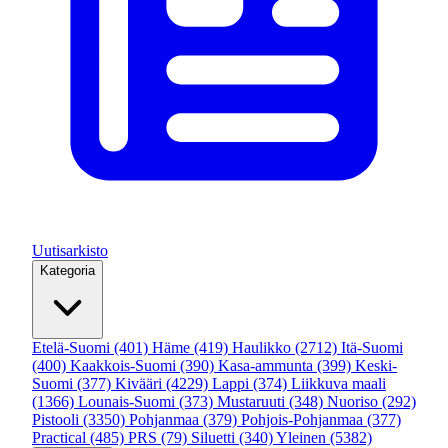
Uutisarkisto
Kategoria
Etelä-Suomi
(401)
Häme
(419)
Haulikko
(2712)
Itä-Suomi
(400)
Kaakkois-Suomi
(390)
Kasa-ammunta
(399)
Keski-
Suomi
(377)
Kivääri
(4229)
Lappi
(374)
Liikkuva maali
(1366)
Lounais-Suomi
(373)
Mustaruuti
(348)
Nuoriso
(292)
Pistooli
(3350)
Pohjanmaa
(379)
Pohjois-Pohjanmaa
(377)
Practical
(485)
PRS
(79)
Siluetti
(340)
Yleinen
(5382)