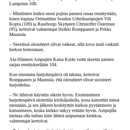
Lampolan 108.
– Mitalistien lisäksi moni pojista paransi omaa ennätystään,
kuten trapissa Orimattilan Seudun Urheiluampujien Vili
Kopra (109) ja Raseborgs Skyttaren Christoffer Österman
(95), kertoivat valmentajat Heikki Romppanen ja Pekka
Maunula.
– Skeetissä olosuhteet olivat vaikeat, sillä kova tuuli vaikutti
kiekon lentorataan.
Ala-Hämeen Ampujien Kaisa Kurki voitti skeetin naisten
sarjan ennätyksellään 104.
Kun muutama harjoituspäivä oli takana, kertoivat
Romppanen ja Maunula, että olosuhteet olivat suosineet
harjoittelua.
– Ne lähtivät käyntiin oikein hyvin. Ensimmäinen
harjoituspäivä aloitettiin leirikilpailulla, jossa katsottiin missä
mennään, ja sen jälkeen keskityttiin kiekon pyytämiseen ja
katsomiseen, koska kiekko näkyy erittäin hyvin. Ampujilla
meinaa olla turhan kiire lähteä ampumaan kiekkoa,
valmentajat kertoivat.