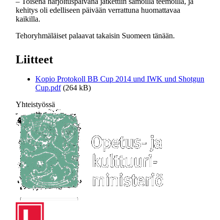
– Toisena harjoituspäivänä jatkettiin samoilla teemoilla, ja
kehitys oli edelliseen päivään verrattuna huomattavaa
kaikilla.
Tehoryhmäläiset palaavat takaisin Suomeen tänään.
Liitteet
Kopio Protokoll BB Cup 2014 und IWK und Shotgun
Cup.pdf
(264 kB)
Yhteistyössä