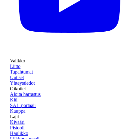
Valikko
Liitto
Tapahtumat
Uutiset
Yhteystiedot
Oikotiet
Aloita harrastus
Kiti
SAL-portaali
Kauppa
Lajit
Kivääri
Pistooli
Haulikko
Liikkuva maali