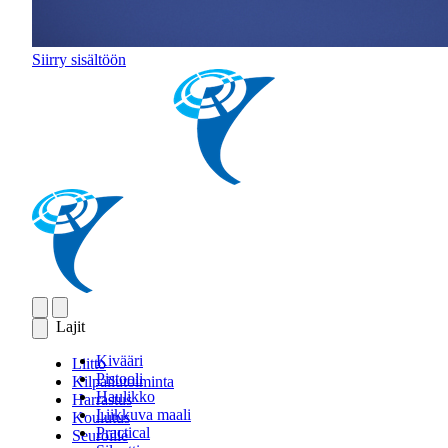
Siirry sisältöön
Lajit
Kivääri
Liitto
Pistooli
Kilpailutoiminta
Haulikko
Harrastus
Liikkuva maali
Koulutus
Practical
Seuroille