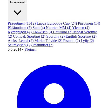
Avainsanat
Pääuutinen
(1612)
Lapua Eurooppa Cup
(24)
Pääutinen
(14)
Päääuutinen
(7)
Suhl
(4)
Nuorten MM
(4)
Yleinen
(4)
Kymppigolf
(4)
EM-kisat
(3)
Haulikko
(2)
Mopsi Veromaa
(2)
Compak Sporting
(2)
Sporting
(2)
English Sporting
(2)
Aleksi Leppä
(2)
Marko Talvitie
(2)
Pistooli
(2)
Lyijy
(2)
Seurakysely
(2)
Pääuutiset
(2)
5.5.2014
•
Yleinen