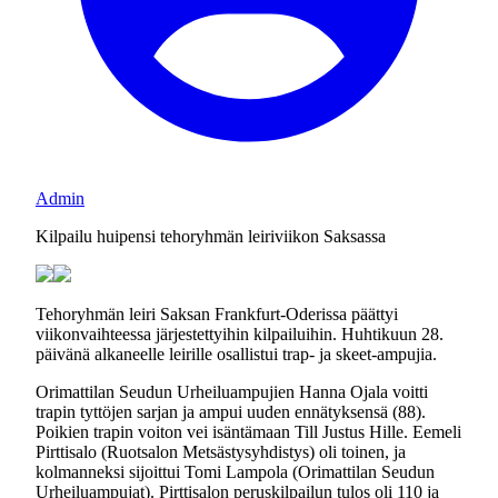
Admin
Kilpailu huipensi tehoryhmän leiriviikon Saksassa
Tehoryhmän leiri Saksan Frankfurt-Oderissa päättyi
viikonvaihteessa järjestettyihin kilpailuihin. Huhtikuun 28.
päivänä alkaneelle leirille osallistui trap- ja skeet-ampujia.
Orimattilan Seudun Urheiluampujien Hanna Ojala voitti
trapin tyttöjen sarjan ja ampui uuden ennätyksensä (88).
Poikien trapin voiton vei isäntämaan Till Justus Hille. Eemeli
Pirttisalo (Ruotsalon Metsästysyhdistys) oli toinen, ja
kolmanneksi sijoittui Tomi Lampola (Orimattilan Seudun
Urheiluampujat). Pirttisalon peruskilpailun tulos oli 110 ja