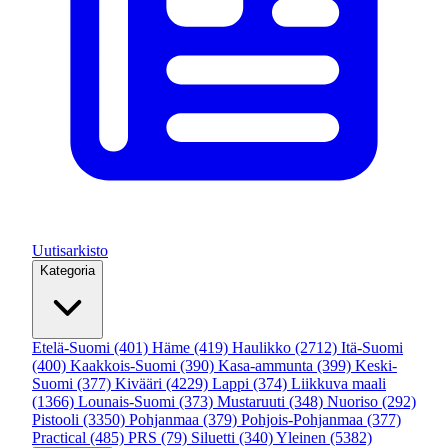
Uutisarkisto
Kategoria
Etelä-Suomi
(401)
Häme
(419)
Haulikko
(2712)
Itä-Suomi
(400)
Kaakkois-Suomi
(390)
Kasa-ammunta
(399)
Keski-
Suomi
(377)
Kivääri
(4229)
Lappi
(374)
Liikkuva maali
(1366)
Lounais-Suomi
(373)
Mustaruuti
(348)
Nuoriso
(292)
Pistooli
(3350)
Pohjanmaa
(379)
Pohjois-Pohjanmaa
(377)
Practical
(485)
PRS
(79)
Siluetti
(340)
Yleinen
(5382)