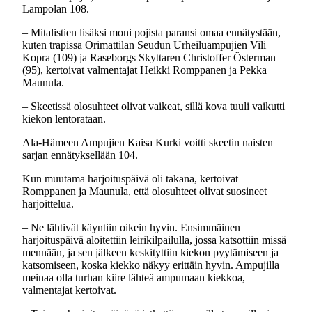
Lampolan 108.
– Mitalistien lisäksi moni pojista paransi omaa ennätystään,
kuten trapissa Orimattilan Seudun Urheiluampujien Vili
Kopra (109) ja Raseborgs Skyttaren Christoffer Österman
(95), kertoivat valmentajat Heikki Romppanen ja Pekka
Maunula.
– Skeetissä olosuhteet olivat vaikeat, sillä kova tuuli vaikutti
kiekon lentorataan.
Ala-Hämeen Ampujien Kaisa Kurki voitti skeetin naisten
sarjan ennätyksellään 104.
Kun muutama harjoituspäivä oli takana, kertoivat
Romppanen ja Maunula, että olosuhteet olivat suosineet
harjoittelua.
– Ne lähtivät käyntiin oikein hyvin. Ensimmäinen
harjoituspäivä aloitettiin leirikilpailulla, jossa katsottiin missä
mennään, ja sen jälkeen keskityttiin kiekon pyytämiseen ja
katsomiseen, koska kiekko näkyy erittäin hyvin. Ampujilla
meinaa olla turhan kiire lähteä ampumaan kiekkoa,
valmentajat kertoivat.