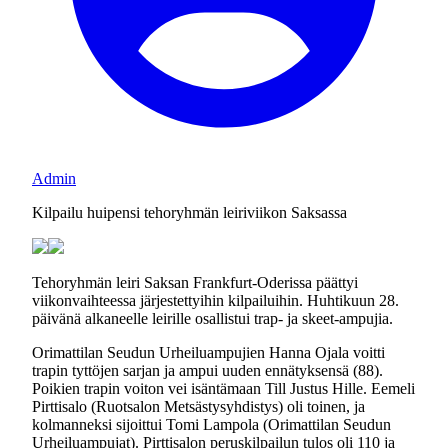
Admin
Kilpailu huipensi tehoryhmän leiriviikon Saksassa
Tehoryhmän leiri Saksan Frankfurt-Oderissa päättyi
viikonvaihteessa järjestettyihin kilpailuihin. Huhtikuun 28.
päivänä alkaneelle leirille osallistui trap- ja skeet-ampujia.
Orimattilan Seudun Urheiluampujien Hanna Ojala voitti
trapin tyttöjen sarjan ja ampui uuden ennätyksensä (88).
Poikien trapin voiton vei isäntämaan Till Justus Hille. Eemeli
Pirttisalo (Ruotsalon Metsästysyhdistys) oli toinen, ja
kolmanneksi sijoittui Tomi Lampola (Orimattilan Seudun
Urheiluampujat). Pirttisalon peruskilpailun tulos oli 110 ja