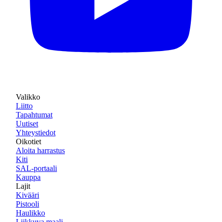
Valikko
Liitto
Tapahtumat
Uutiset
Yhteystiedot
Oikotiet
Aloita harrastus
Kiti
SAL-portaali
Kauppa
Lajit
Kivääri
Pistooli
Haulikko
Liikkuva maali