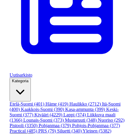
Uutisarkisto
Kategoria
Etelä-Suomi
(401)
Häme
(419)
Haulikko
(2712)
Itä-Suomi
(400)
Kaakkois-Suomi
(390)
Kasa-ammunta
(399)
Keski-
Suomi
(377)
Kivääri
(4229)
Lappi
(374)
Liikkuva maali
(1366)
Lounais-Suomi
(373)
Mustaruuti
(348)
Nuoriso
(292)
Pistooli
(3350)
Pohjanmaa
(379)
Pohjois-Pohjanmaa
(377)
Practical
(485)
PRS
(79)
Siluetti
(340)
Yleinen
(5382)