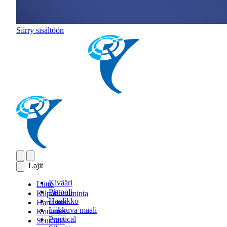
Siirry sisältöön
Lajit
Kivääri
Liitto
Pistooli
Kilpailutoiminta
Haulikko
Harrastus
Liikkuva maali
Koulutus
Practical
Seuroille