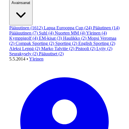
Avainsanat
Pääuutinen
(1612)
Lapua Eurooppa Cup
(24)
Pääutinen
(14)
Päääuutinen
(7)
Suhl
(4)
Nuorten MM
(4)
Yleinen
(4)
Kymppigolf
(4)
EM-kisat
(3)
Haulikko
(2)
Mopsi Veromaa
(2)
Compak Sporting
(2)
Sporting
(2)
English Sporting
(2)
Aleksi Leppä
(2)
Marko Talvitie
(2)
Pistooli
(2)
Lyijy
(2)
Seurakysely
(2)
Pääuutiset
(2)
5.5.2014
•
Yleinen