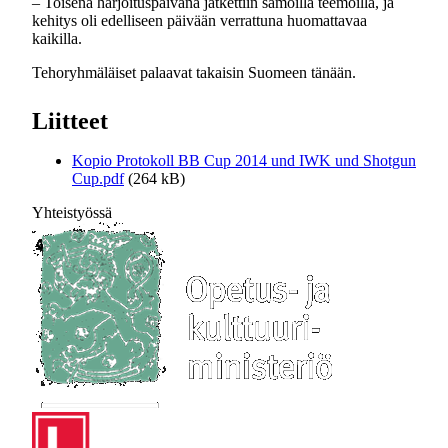
– Toisena harjoituspäivänä jatkettiin samoilla teemoilla, ja
kehitys oli edelliseen päivään verrattuna huomattavaa
kaikilla.
Tehoryhmäläiset palaavat takaisin Suomeen tänään.
Liitteet
Kopio Protokoll BB Cup 2014 und IWK und Shotgun
Cup.pdf
(264 kB)
Yhteistyössä