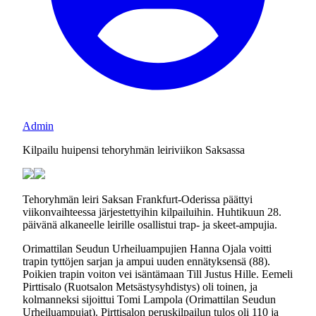
Admin
Kilpailu huipensi tehoryhmän leiriviikon Saksassa
Tehoryhmän leiri Saksan Frankfurt-Oderissa päättyi
viikonvaihteessa järjestettyihin kilpailuihin. Huhtikuun 28.
päivänä alkaneelle leirille osallistui trap- ja skeet-ampujia.
Orimattilan Seudun Urheiluampujien Hanna Ojala voitti
trapin tyttöjen sarjan ja ampui uuden ennätyksensä (88).
Poikien trapin voiton vei isäntämaan Till Justus Hille. Eemeli
Pirttisalo (Ruotsalon Metsästysyhdistys) oli toinen, ja
kolmanneksi sijoittui Tomi Lampola (Orimattilan Seudun
Urheiluampujat). Pirttisalon peruskilpailun tulos oli 110 ja