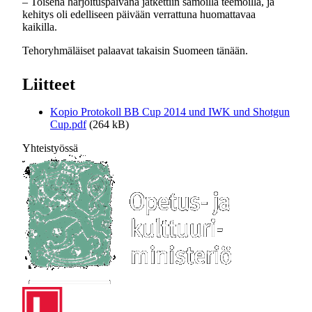
– Toisena harjoituspäivänä jatkettiin samoilla teemoilla, ja
kehitys oli edelliseen päivään verrattuna huomattavaa
kaikilla.
Tehoryhmäläiset palaavat takaisin Suomeen tänään.
Liitteet
Kopio Protokoll BB Cup 2014 und IWK und Shotgun
Cup.pdf
(264 kB)
Yhteistyössä