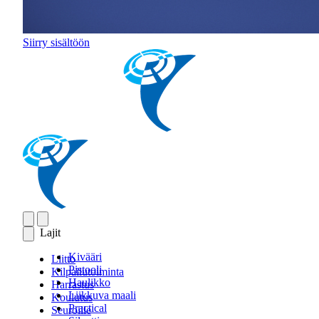
Siirry sisältöön
Lajit
Kivääri
Liitto
Pistooli
Kilpailutoiminta
Haulikko
Harrastus
Liikkuva maali
Koulutus
Practical
Seuroille