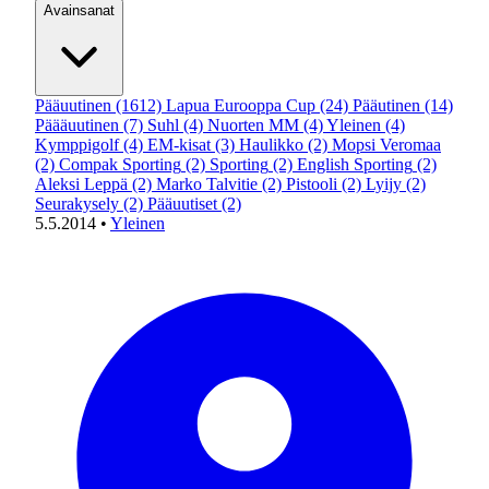
Avainsanat
Pääuutinen
(1612)
Lapua Eurooppa Cup
(24)
Pääutinen
(14)
Päääuutinen
(7)
Suhl
(4)
Nuorten MM
(4)
Yleinen
(4)
Kymppigolf
(4)
EM-kisat
(3)
Haulikko
(2)
Mopsi Veromaa
(2)
Compak Sporting
(2)
Sporting
(2)
English Sporting
(2)
Aleksi Leppä
(2)
Marko Talvitie
(2)
Pistooli
(2)
Lyijy
(2)
Seurakysely
(2)
Pääuutiset
(2)
5.5.2014
•
Yleinen