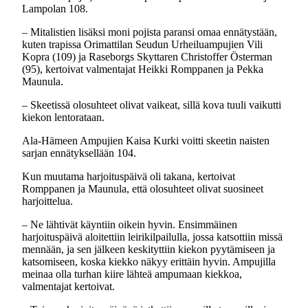
Lampolan 108.
– Mitalistien lisäksi moni pojista paransi omaa ennätystään,
kuten trapissa Orimattilan Seudun Urheiluampujien Vili
Kopra (109) ja Raseborgs Skyttaren Christoffer Österman
(95), kertoivat valmentajat Heikki Romppanen ja Pekka
Maunula.
– Skeetissä olosuhteet olivat vaikeat, sillä kova tuuli vaikutti
kiekon lentorataan.
Ala-Hämeen Ampujien Kaisa Kurki voitti skeetin naisten
sarjan ennätyksellään 104.
Kun muutama harjoituspäivä oli takana, kertoivat
Romppanen ja Maunula, että olosuhteet olivat suosineet
harjoittelua.
– Ne lähtivät käyntiin oikein hyvin. Ensimmäinen
harjoituspäivä aloitettiin leirikilpailulla, jossa katsottiin missä
mennään, ja sen jälkeen keskityttiin kiekon pyytämiseen ja
katsomiseen, koska kiekko näkyy erittäin hyvin. Ampujilla
meinaa olla turhan kiire lähteä ampumaan kiekkoa,
valmentajat kertoivat.