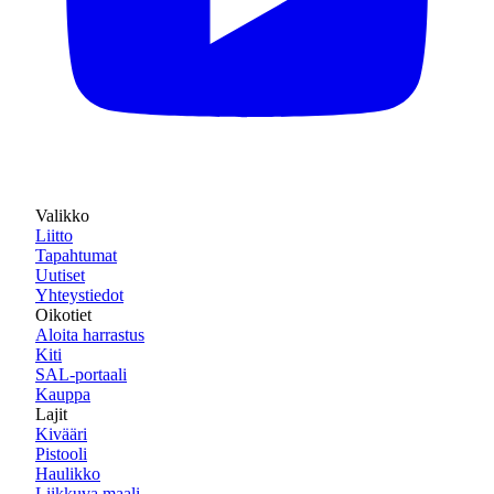
Valikko
Liitto
Tapahtumat
Uutiset
Yhteystiedot
Oikotiet
Aloita harrastus
Kiti
SAL-portaali
Kauppa
Lajit
Kivääri
Pistooli
Haulikko
Liikkuva maali