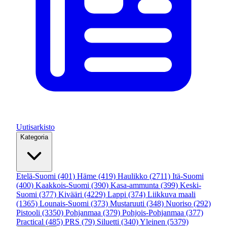
Uutisarkisto
Kategoria
Etelä-Suomi
(401)
Häme
(419)
Haulikko
(2711)
Itä-Suomi
(400)
Kaakkois-Suomi
(390)
Kasa-ammunta
(399)
Keski-
Suomi
(377)
Kivääri
(4229)
Lappi
(374)
Liikkuva maali
(1365)
Lounais-Suomi
(373)
Mustaruuti
(348)
Nuoriso
(292)
Pistooli
(3350)
Pohjanmaa
(379)
Pohjois-Pohjanmaa
(377)
Practical
(485)
PRS
(79)
Siluetti
(340)
Yleinen
(5379)