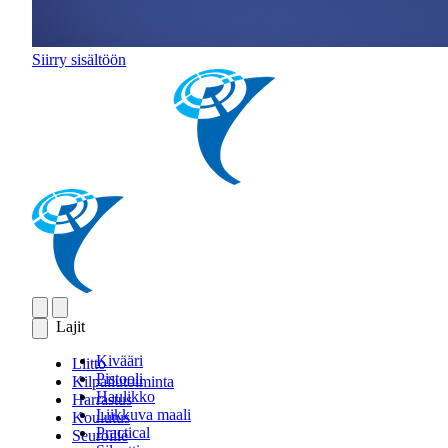
Siirry sisältöön
Lajit
Kivääri
Liitto
Pistooli
Kilpailutoiminta
Haulikko
Harrastus
Liikkuva maali
Koulutus
Practical
Seuroille