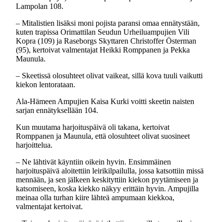
Lampolan 108.
– Mitalistien lisäksi moni pojista paransi omaa ennätystään,
kuten trapissa Orimattilan Seudun Urheiluampujien Vili
Kopra (109) ja Raseborgs Skyttaren Christoffer Österman
(95), kertoivat valmentajat Heikki Romppanen ja Pekka
Maunula.
– Skeetissä olosuhteet olivat vaikeat, sillä kova tuuli vaikutti
kiekon lentorataan.
Ala-Hämeen Ampujien Kaisa Kurki voitti skeetin naisten
sarjan ennätyksellään 104.
Kun muutama harjoituspäivä oli takana, kertoivat
Romppanen ja Maunula, että olosuhteet olivat suosineet
harjoittelua.
– Ne lähtivät käyntiin oikein hyvin. Ensimmäinen
harjoituspäivä aloitettiin leirikilpailulla, jossa katsottiin missä
mennään, ja sen jälkeen keskityttiin kiekon pyytämiseen ja
katsomiseen, koska kiekko näkyy erittäin hyvin. Ampujilla
meinaa olla turhan kiire lähteä ampumaan kiekkoa,
valmentajat kertoivat.