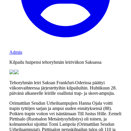
Admin
Kilpailu huipensi tehoryhmän leiriviikon Saksassa
Tehoryhmän leiri Saksan Frankfurt-Oderissa päättyi
viikonvaihteessa järjestettyihin kilpailuihin. Huhtikuun 28.
päivänä alkaneelle leirille osallistui trap- ja skeet-ampujia.
Orimattilan Seudun Urheiluampujien Hanna Ojala voitti
trapin tyttöjen sarjan ja ampui uuden ennätyksensä (88).
Poikien trapin voiton vei isäntämaan Till Justus Hille. Eemeli
Pirttisalo (Ruotsalon Metsästysyhdistys) oli toinen, ja
kolmanneksi sijoittui Tomi Lampola (Orimattilan Seudun
Urheiluampujat). Pirttisalon peruskilpailun tulos oli 110 ja