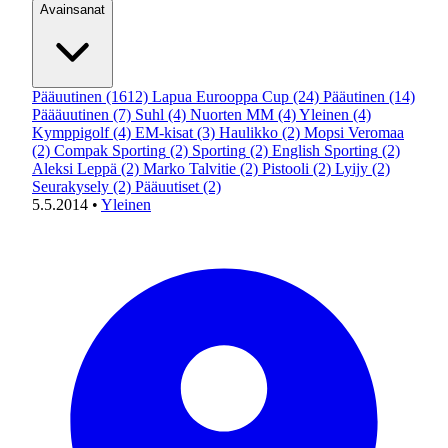
Avainsanat
Pääuutinen
(1612)
Lapua Eurooppa Cup
(24)
Pääutinen
(14)
Päääuutinen
(7)
Suhl
(4)
Nuorten MM
(4)
Yleinen
(4)
Kymppigolf
(4)
EM-kisat
(3)
Haulikko
(2)
Mopsi Veromaa
(2)
Compak Sporting
(2)
Sporting
(2)
English Sporting
(2)
Aleksi Leppä
(2)
Marko Talvitie
(2)
Pistooli
(2)
Lyijy
(2)
Seurakysely
(2)
Pääuutiset
(2)
5.5.2014
•
Yleinen