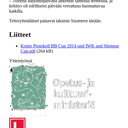
– Toisena harjoituspäivänä jatkettiin samoilla teemoilla, ja
kehitys oli edelliseen päivään verrattuna huomattavaa
kaikilla.
Tehoryhmäläiset palaavat takaisin Suomeen tänään.
Liitteet
Kopio Protokoll BB Cup 2014 und IWK und Shotgun
Cup.pdf
(264 kB)
Yhteistyössä