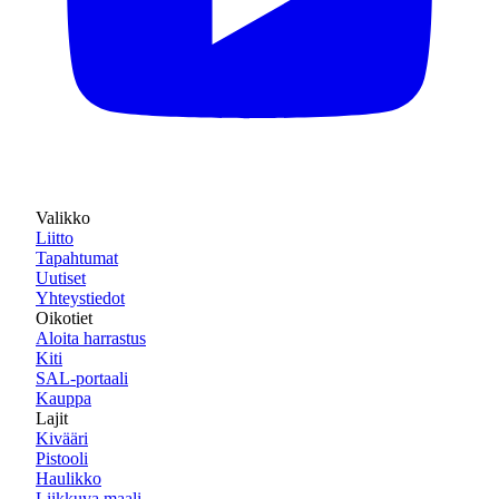
Valikko
Liitto
Tapahtumat
Uutiset
Yhteystiedot
Oikotiet
Aloita harrastus
Kiti
SAL-portaali
Kauppa
Lajit
Kivääri
Pistooli
Haulikko
Liikkuva maali