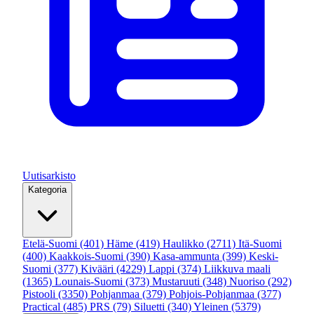
Uutisarkisto
Kategoria
Etelä-Suomi
(401)
Häme
(419)
Haulikko
(2711)
Itä-Suomi
(400)
Kaakkois-Suomi
(390)
Kasa-ammunta
(399)
Keski-
Suomi
(377)
Kivääri
(4229)
Lappi
(374)
Liikkuva maali
(1365)
Lounais-Suomi
(373)
Mustaruuti
(348)
Nuoriso
(292)
Pistooli
(3350)
Pohjanmaa
(379)
Pohjois-Pohjanmaa
(377)
Practical
(485)
PRS
(79)
Siluetti
(340)
Yleinen
(5379)