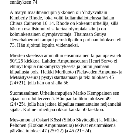
ennätyksen 74.
Almatyn maailmancupin ykkönen oli Yhdysvaltain
Kimberly Rhode, joka voitti kultamitaliottelussa Italian
Chiara Caineron 16-14. Rhode on kokenut urheilija, sillä
hän on osallistunut viisi kertaa olympialaisiin ja on
kolminkertainen olympiavoittaja. Thaimaan Sutiya
Jiewchaloemmit ampui peruskilpailun parhaan tuloksen eli
73. Hän sijoittui lopulta viidenneksi.
Miesten skeetissä ammuttiin ensimmäinen kilpailupäivä eli
50/125 kiekkoa. Lahden Ampumaseuran Henri Sorvo ei
ehtinyt toipua ruokamyrkytyksestä ja joutui jäämään
kilpailusta pois. Heikki Meriluoto (Pielaveden Ampuma- ja
Metsästysseura) pystyi starttaamaan ja teki tuloksen 45
(24+21), jolla hän on sijalla 56.
Suomussalmen Urheiluampujien Marko Kemppainen sen
sijaan on ollut terveenä. Hän paukuttikin tuloksen 49
(24+25), jolla hän jatkaa kilpailua maanantaina neljänneltä
sijalta. Kolme urheilijaa rikkoi kaikki 50 kiekkoa.
Mqs-ampujat Oskari Kössi (Sibbo Skyttegille) ja Miikka
Peltonen (Kotkan Ampumaseura) tekivät ensimmäisenä
päivänä tulokset 47 (25+22) ja 45 (21+24).