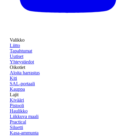
Valikko
Liitto
Tapahtumat
Uutiset
Yhteystiedot
Oikotiet
Aloita harrastus
Kiti
SAL-portaali
Kauppa
Lajit
Kivääri
Pistooli
Haulikko
Liikkuva maali
Practical
Siluetti
Kasa-ammunta