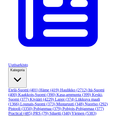
Uutisarkisto
Kategoria
Etelä-Suomi
(401)
Häme
(419)
Haulikko
(2712)
Itä-Suomi
(400)
Kaakkois-Suomi
(390)
Kasa-ammunta
(399)
Keski-
Suomi
(377)
Kivääri
(4229)
Lappi
(374)
Liikkuva maali
(1366)
Lounais-Suomi
(373)
Mustaruuti
(348)
Nuoriso
(292)
Pistooli
(3350)
Pohjanmaa
(379)
Pohjois-Pohjanmaa
(377)
Practical
(485)
PRS
(79)
Siluetti
(340)
Yleinen
(5383)