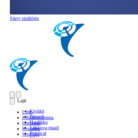
Siirry sisältöön
Lajit
Kivääri
Liitto
Pistooli
Kilpailutoiminta
Haulikko
Harrastus
Liikkuva maali
Koulutus
Practical
Seuroille