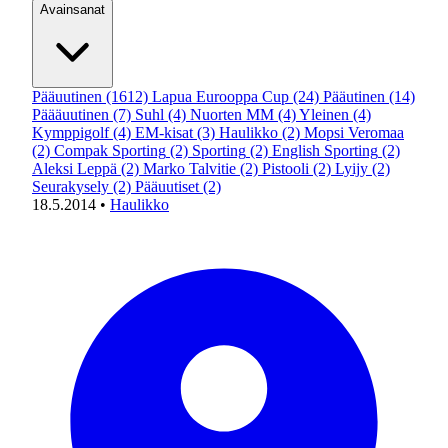
Avainsanat
Pääuutinen
(1612)
Lapua Eurooppa Cup
(24)
Pääutinen
(14)
Päääuutinen
(7)
Suhl
(4)
Nuorten MM
(4)
Yleinen
(4)
Kymppigolf
(4)
EM-kisat
(3)
Haulikko
(2)
Mopsi Veromaa
(2)
Compak Sporting
(2)
Sporting
(2)
English Sporting
(2)
Aleksi Leppä
(2)
Marko Talvitie
(2)
Pistooli
(2)
Lyijy
(2)
Seurakysely
(2)
Pääuutiset
(2)
18.5.2014
•
Haulikko