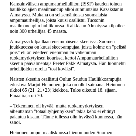
Kansainvälisen ampumaurheiluliiton (ISSF) kauden toinen
haulikkolajien maailmancup alkoi sunnuntaina Kazakstanin
Almatyssa. Mukana on seitsemäntoista suomalaista
ampumaurheilijaa, joista kuusi osallistui Tucsonin
maailmancupiin huhtikuussa. Kaikkiaan Almatyssa kilpailee
noin 300 urheilijaa 45 maasta.
Almatyssa kilpaillaan ensimmäisenä skeetissä. Suomen
joukkueessa on kuusi skeet-ampujaa, joista kolme on ”pelistä
pois” eli on edelleen enemmän tai vähemmän
ruokamyrkytyksen kourissa, kertoi Ampumaurheiluliiton
skeetin päävalmentaja Peeter Päkk Almatysta. Hän luonnehti
urheilijoiden oireita ”tosi koviksi”.
Naisten skeetiin osallistui Oulun Seudun Haulikkoampujia
edustava Marjut Heinonen, joka on ollut sairaana. Heinonen
rikkoi 65 (21+21+23) kiekkoa. Tulos oikeutti 18. sijaan.
Finaaliraja oli 70.
– Tekeminen oli hyvää, mutta ruokamyrkytyksen
aiheuttaman "totaalityhjennyksen" takia keho ei ehtinyt
palautua kisaan. Tänne tullessa olin hyvässä kunnossa, hän
sanoi.
Heinonen ampui maaliskuussa hienon uuden Suomen