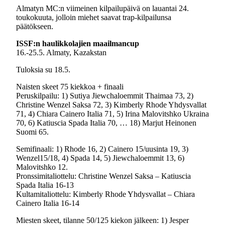
Almatyn MC:n viimeinen kilpailupäivä on lauantai 24.
toukokuuta, jolloin miehet saavat trap-kilpailunsa
päätökseen.
ISSF:n haulikkolajien maailmancup
16.-25.5. Almaty, Kazakstan
Tuloksia su 18.5.
Naisten skeet 75 kiekkoa + finaali
Peruskilpailu: 1) Sutiya Jiewchaloemmit Thaimaa 73, 2)
Christine Wenzel Saksa 72, 3) Kimberly Rhode Yhdysvallat
71, 4) Chiara Cainero Italia 71, 5) Irina Malovitshko Ukraina
70, 6) Katiuscia Spada Italia 70, … 18) Marjut Heinonen
Suomi 65.
Semifinaali: 1) Rhode 16, 2) Cainero 15/uusinta 19, 3)
Wenzel15/18, 4) Spada 14, 5) Jiewchaloemmit 13, 6)
Malovitshko 12.
Pronssimitaliottelu: Christine Wenzel Saksa – Katiuscia
Spada Italia 16-13
Kultamitaliottelu: Kimberly Rhode Yhdysvallat – Chiara
Cainero Italia 16-14
Miesten skeet, tilanne 50/125 kiekon jälkeen: 1) Jesper