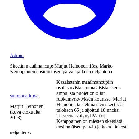
Admin
Skeetin maailmancup: Marjut Heinonen 18:s, Marko
Kemppainen ensimmäisen päivän jälkeen neljäntenä
Kazakstanin maailmancupiin
osallistuvista suomalaisista skeet-
ampujista puolet on ollut
suurenna kuva
ruokamyrkytyksen kourissa. Marjut
Heinonen taisteli naisten skeetissä
Marjut Heinonen
tuloksen 65 ja sijoittui 18:nneksi.
(kuva elokuulta
Terveenä säilynyt Marko
2013).
Kemppainen on miesten skeetissä
ensimmäisen päivän jälkeen hienosti
neljäntenä.