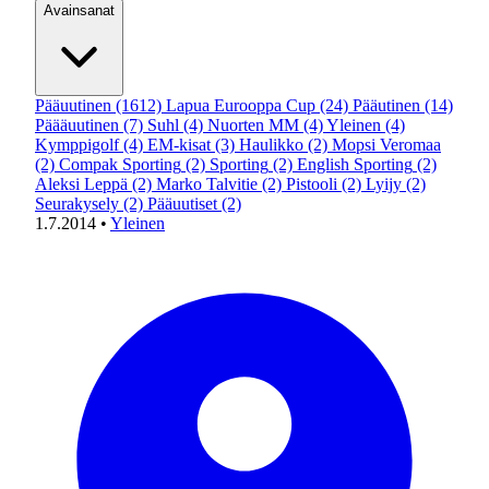
Avainsanat
Pääuutinen
(1612)
Lapua Eurooppa Cup
(24)
Pääutinen
(14)
Päääuutinen
(7)
Suhl
(4)
Nuorten MM
(4)
Yleinen
(4)
Kymppigolf
(4)
EM-kisat
(3)
Haulikko
(2)
Mopsi Veromaa
(2)
Compak Sporting
(2)
Sporting
(2)
English Sporting
(2)
Aleksi Leppä
(2)
Marko Talvitie
(2)
Pistooli
(2)
Lyijy
(2)
Seurakysely
(2)
Pääuutiset
(2)
1.7.2014
•
Yleinen