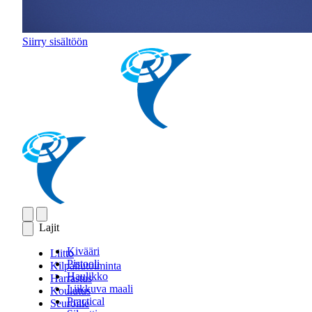
Siirry sisältöön
Lajit
Kivääri
Liitto
Pistooli
Kilpailutoiminta
Haulikko
Harrastus
Liikkuva maali
Koulutus
Practical
Seuroille