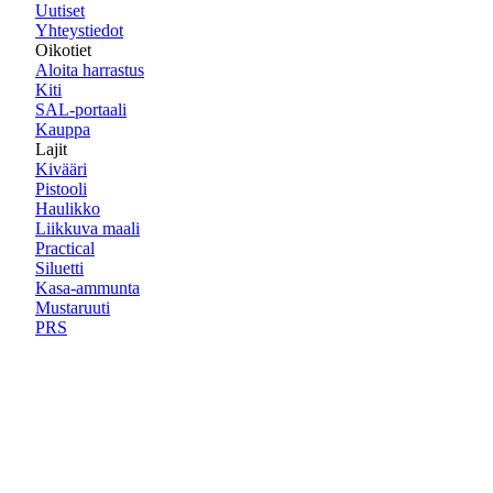
Uutiset
Yhteystiedot
Oikotiet
Aloita harrastus
Kiti
SAL-portaali
Kauppa
Lajit
Kivääri
Pistooli
Haulikko
Liikkuva maali
Practical
Siluetti
Kasa-ammunta
Mustaruuti
PRS