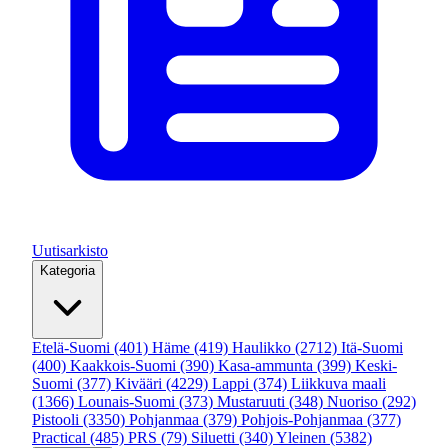
Uutisarkisto
Kategoria
Etelä-Suomi
(401)
Häme
(419)
Haulikko
(2712)
Itä-Suomi
(400)
Kaakkois-Suomi
(390)
Kasa-ammunta
(399)
Keski-
Suomi
(377)
Kivääri
(4229)
Lappi
(374)
Liikkuva maali
(1366)
Lounais-Suomi
(373)
Mustaruuti
(348)
Nuoriso
(292)
Pistooli
(3350)
Pohjanmaa
(379)
Pohjois-Pohjanmaa
(377)
Practical
(485)
PRS
(79)
Siluetti
(340)
Yleinen
(5382)