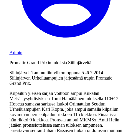
Admin
Promatic Grand Prixin tuloksia Siilinjärveltä
Siilinjärvellä ammuttiin viikonloppuna 5.-6.7.2014
Siilinjärven Urheiluampujien järjestämä trapin Promatic
Grand Prix.
Kilpailun yleisen sarjan voittoon ampui Kiikalan
Metsästysyhdistyksen Tomi Hämäläinen tuloksella 110+12.
Hopeaa samassa sarjassa laukoi Orimattilan Seudun
Urheiluampujien Kari Kopra, joka ampui samalla kilpailun
kovimman peruskilpailun rikkoen 115 kiekkoa. Finaalissa
hän rikkoi 9 kiekkoa. Pronssia ampui MKMS:n Antti Helin
jättäen pronssiottelussa saman tuloksen ampuneen,
järjestävän seuran Juhani Rissasen tiukan pudotusammunnan