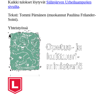
Kaikki tulokset löytyvät
Siilinjärven Urheiluampujien
sivuilta
.
Teksti: Tommi Pärnänen (muokannut Pauliina Frilander-
Soini).
Yhteistyössä