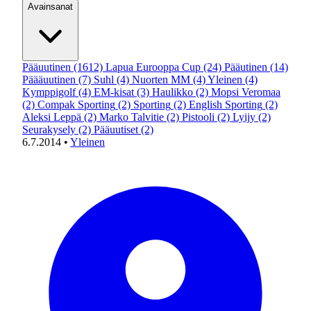
Avainsanat
Pääuutinen
(1612)
Lapua Eurooppa Cup
(24)
Pääutinen
(14)
Päääuutinen
(7)
Suhl
(4)
Nuorten MM
(4)
Yleinen
(4)
Kymppigolf
(4)
EM-kisat
(3)
Haulikko
(2)
Mopsi Veromaa
(2)
Compak Sporting
(2)
Sporting
(2)
English Sporting
(2)
Aleksi Leppä
(2)
Marko Talvitie
(2)
Pistooli
(2)
Lyijy
(2)
Seurakysely
(2)
Pääuutiset
(2)
6.7.2014
•
Yleinen