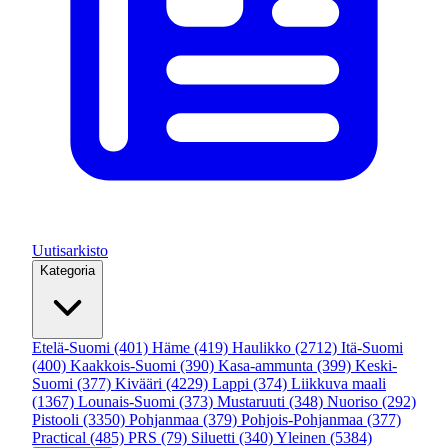
Uutisarkisto
Kategoria
Etelä-Suomi
(401)
Häme
(419)
Haulikko
(2712)
Itä-Suomi
(400)
Kaakkois-Suomi
(390)
Kasa-ammunta
(399)
Keski-
Suomi
(377)
Kivääri
(4229)
Lappi
(374)
Liikkuva maali
(1367)
Lounais-Suomi
(373)
Mustaruuti
(348)
Nuoriso
(292)
Pistooli
(3350)
Pohjanmaa
(379)
Pohjois-Pohjanmaa
(377)
Practical
(485)
PRS
(79)
Siluetti
(340)
Yleinen
(5384)