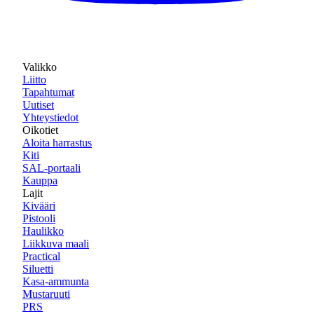
Valikko
Liitto
Tapahtumat
Uutiset
Yhteystiedot
Oikotiet
Aloita harrastus
Kiti
SAL-portaali
Kauppa
Lajit
Kivääri
Pistooli
Haulikko
Liikkuva maali
Practical
Siluetti
Kasa-ammunta
Mustaruuti
PRS