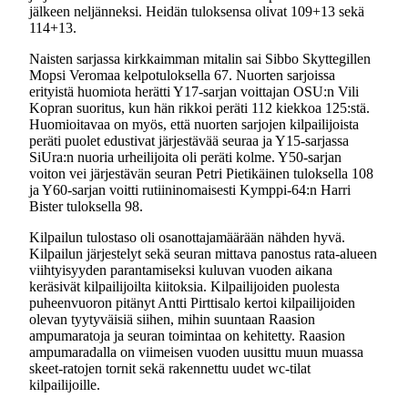
jälkeen neljänneksi. Heidän tuloksensa olivat 109+13 sekä
114+13.
Naisten sarjassa kirkkaimman mitalin sai Sibbo Skyttegillen
Mopsi Veromaa kelpotuloksella 67. Nuorten sarjoissa
erityistä huomiota herätti Y17-sarjan voittajan OSU:n Vili
Kopran suoritus, kun hän rikkoi peräti 112 kiekkoa 125:stä.
Huomioitavaa on myös, että nuorten sarjojen kilpailijoista
peräti puolet edustivat järjestävää seuraa ja Y15-sarjassa
SiUra:n nuoria urheilijoita oli peräti kolme. Y50-sarjan
voiton vei järjestävän seuran Petri Pietikäinen tuloksella 108
ja Y60-sarjan voitti rutiininomaisesti Kymppi-64:n Harri
Bister tuloksella 98.
Kilpailun tulostaso oli osanottajamäärään nähden hyvä.
Kilpailun järjestelyt sekä seuran mittava panostus rata-alueen
viihtyisyyden parantamiseksi kuluvan vuoden aikana
keräsivät kilpailijoilta kiitoksia. Kilpailijoiden puolesta
puheenvuoron pitänyt Antti Pirttisalo kertoi kilpailijoiden
olevan tyytyväisiä siihen, mihin suuntaan Raasion
ampumaratoja ja seuran toimintaa on kehitetty. Raasion
ampumaradalla on viimeisen vuoden uusittu muun muassa
skeet-ratojen tornit sekä rakennettu uudet wc-tilat
kilpailijoille.