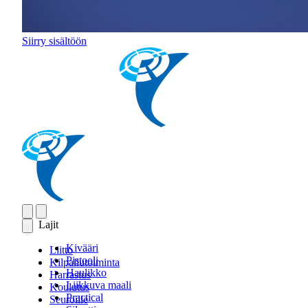
Siirry sisältöön
Lajit
Kivääri
Liitto
Pistooli
Kilpailutoiminta
Haulikko
Harrastus
Liikkuva maali
Koulutus
Practical
Seuroille