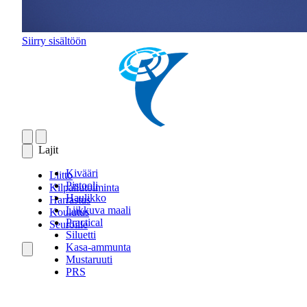
Siirry sisältöön
Lajit
Kivääri
Liitto
Pistooli
Kilpailutoiminta
Haulikko
Harrastus
Liikkuva maali
Koulutus
Practical
Seuroille
Siluetti
Kasa-ammunta
Mustaruuti
PRS