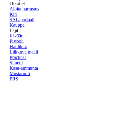
Oikotiet
Aloita harrastus
Kiti
SAL-portaali
Kauppa
Lajit
Kivääri
Pistooli
Haulikko
Liikkuva maali
Practical
Siluetti
Kasa-ammunta
Mustaruuti
PRS