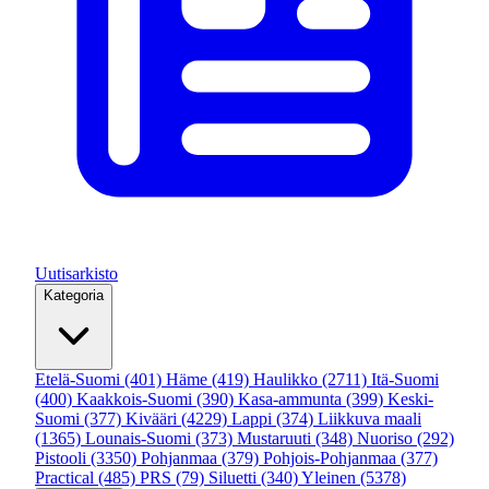
Uutisarkisto
Kategoria
Etelä-Suomi
(401)
Häme
(419)
Haulikko
(2711)
Itä-Suomi
(400)
Kaakkois-Suomi
(390)
Kasa-ammunta
(399)
Keski-
Suomi
(377)
Kivääri
(4229)
Lappi
(374)
Liikkuva maali
(1365)
Lounais-Suomi
(373)
Mustaruuti
(348)
Nuoriso
(292)
Pistooli
(3350)
Pohjanmaa
(379)
Pohjois-Pohjanmaa
(377)
Practical
(485)
PRS
(79)
Siluetti
(340)
Yleinen
(5378)