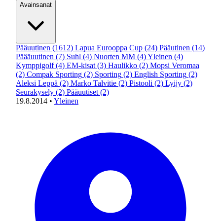
Avainsanat
Pääuutinen
(1612)
Lapua Eurooppa Cup
(24)
Pääutinen
(14)
Päääuutinen
(7)
Suhl
(4)
Nuorten MM
(4)
Yleinen
(4)
Kymppigolf
(4)
EM-kisat
(3)
Haulikko
(2)
Mopsi Veromaa
(2)
Compak Sporting
(2)
Sporting
(2)
English Sporting
(2)
Aleksi Leppä
(2)
Marko Talvitie
(2)
Pistooli
(2)
Lyijy
(2)
Seurakysely
(2)
Pääuutiset
(2)
19.8.2014
•
Yleinen