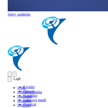
Siirry sisältöön
Lajit
Kivääri
Liitto
Pistooli
Kilpailutoiminta
Haulikko
Harrastus
Liikkuva maali
Koulutus
Practical
Seuroille