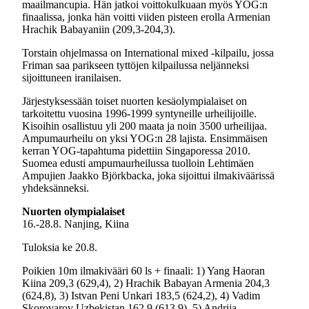
maailmancupia. Hän jatkoi voittokulkuaan myös YOG:n
finaalissa, jonka hän voitti viiden pisteen erolla Armenian
Hrachik Babayaniin (209,3-204,3).
Torstain ohjelmassa on International mixed -kilpailu, jossa
Friman saa parikseen tyttöjen kilpailussa neljänneksi
sijoittuneen iranilaisen.
Järjestyksessään toiset nuorten kesäolympialaiset on
tarkoitettu vuosina 1996-1999 syntyneille urheilijoille.
Kisoihin osallistuu yli 200 maata ja noin 3500 urheilijaa.
Ampumaurheilu on yksi YOG:n 28 lajista. Ensimmäisen
kerran YOG-tapahtuma pidettiin Singaporessa 2010.
Suomea edusti ampumaurheilussa tuolloin Lehtimäen
Ampujien Jaakko Björkbacka, joka sijoittui ilmakiväärissä
yhdeksänneksi.
Nuorten olympialaiset
16.-28.8. Nanjing, Kiina
Tuloksia ke 20.8.
Poikien 10m ilmakivääri 60 ls + finaali: 1) Yang Haoran
Kiina 209,3 (629,4), 2) Hrachik Babayan Armenia 204,3
(624,8), 3) Istvan Peni Unkari 183,5 (624,2), 4) Vadim
Skorovarov Uzbekistan 162,9 (613,9), 5) Andrija