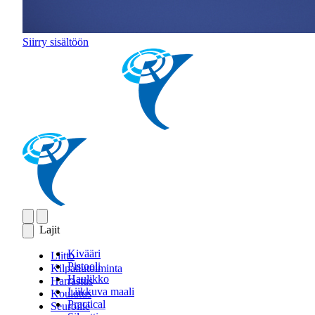
Siirry sisältöön
Lajit
Kivääri
Liitto
Pistooli
Kilpailutoiminta
Haulikko
Harrastus
Liikkuva maali
Koulutus
Practical
Seuroille