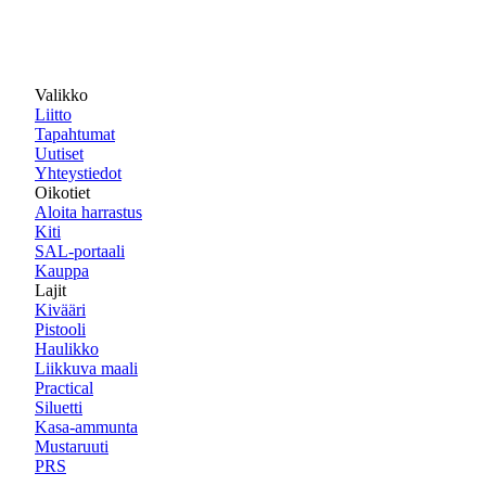
Valikko
Liitto
Tapahtumat
Uutiset
Yhteystiedot
Oikotiet
Aloita harrastus
Kiti
SAL-portaali
Kauppa
Lajit
Kivääri
Pistooli
Haulikko
Liikkuva maali
Practical
Siluetti
Kasa-ammunta
Mustaruuti
PRS