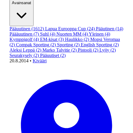
Avainsanat
Pääuutinen
(1612)
Lapua Eurooppa Cup
(24)
Pääutinen
(14)
Päääuutinen
(7)
Suhl
(4)
Nuorten MM
(4)
Yleinen
(4)
Kymppigolf
(4)
EM-kisat
(3)
Haulikko
(2)
Mopsi Veromaa
(2)
Compak Sporting
(2)
Sporting
(2)
English Sporting
(2)
Aleksi Leppä
(2)
Marko Talvitie
(2)
Pistooli
(2)
Lyijy
(2)
Seurakysely
(2)
Pääuutiset
(2)
20.8.2014
•
Kivääri