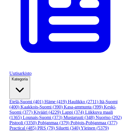
Uutisarkisto
Kategoria
Etelä-Suomi
(401)
Häme
(419)
Haulikko
(2711)
Itä-Suomi
(400)
Kaakkois-Suomi
(390)
Kasa-ammunta
(399)
Keski-
Suomi
(377)
Kivääri
(4229)
Lappi
(374)
Liikkuva maali
(1365)
Lounais-Suomi
(373)
Mustaruuti
(348)
Nuoriso
(292)
Pistooli
(3350)
Pohjanmaa
(379)
Pohjois-Pohjanmaa
(377)
Practical
(485)
PRS
(79)
Siluetti
(340)
Yleinen
(5379)