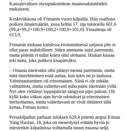
Kansainvälisen olympiakomitean maanosakiintiöiden
mukaisesti.
Keskiviikkona oli Frimanin vuoro kilpailla. Hän osallistui
poikien ilmakivääriin, jossa heltisi 17. sija tuloksella 601,6
(99,4+99,2+100,9+100,2+100,9+101,0). Finaaliraja oli
613,9.
Frimanin mukaan kahdessa ensimmäisessä sarjassa pito ei
ollut paras mahdollinen. Sitten ammunta sujui paremmin,
mutta pisteitä ei tullut kuten olisi olettanut. Hiukan kiusaa
teki nuha, joka puhkesi kisapäiväksi.
– Omasta mielestäni olisi pitänyt mennä paremmin, mutta
mitä murehtiminen enää auttaa, kun tulos on jo taulussa.
Valmistautuminen oli erinomainen. Siinä ei ole mitään
valittamista, mutta valitettavasti nuha pääsi iskemään yöllä.
Nyt olen viettänyt loppupäivän sängyssä pipo päässä. Oli
kyllä koko viikon ajan hyvät odotukset ja erinomainen
itseluottamus, mutta valitettavasti ne eivät riittäneet tällä
kertaa, Friman kertoi.
Peruskilpailun parhaan tuloksen 629,4 pistettä ampui Kiinan
Yang Haoran, 18, joka on menestynyt erittäin hyvin jo
miestenkin kilpailuissa voittamalla muun muassa neljä