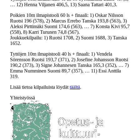
… 12) Henna Viljanen 406,5, 13) Saana Tattari 401,3.
Poikien 10m ilmapistooli 60 ls + finaali: 1) Oskar Nilsson
Ruotsi 196 (578), 2) Marcus Errebo Tanska 193,8 (563), 3)
Aleksi Pirttimäki Suomi 174,6 (563), … 7) Konsta Kivi 95,7
(558), 8) Karri Turunen 74,8 (567).
Joukkuekilpailu: 1) Ruotsi 1708, 2) Suomi 1688, 3) Tanska
1652.
Tyttöjen 10m ilmapistooli 40 ls + finaali: 1) Vendela
Sörensson Ruotsi 193,7 (371), 2) Josefine Johansson Ruotsi
190,2 (373), 3) Signe Johannesen Tanska 165,3 (352), … 7)
Emma Numminen Suomi 89,7 (357), … 11) Essi Anttila
319.
Lisää tietoa kilpailuista löydät
täältä
.
Yhteistyössä