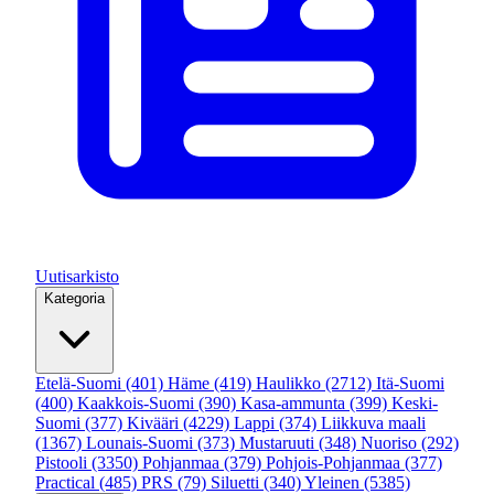
Uutisarkisto
Kategoria
Etelä-Suomi
(401)
Häme
(419)
Haulikko
(2712)
Itä-Suomi
(400)
Kaakkois-Suomi
(390)
Kasa-ammunta
(399)
Keski-
Suomi
(377)
Kivääri
(4229)
Lappi
(374)
Liikkuva maali
(1367)
Lounais-Suomi
(373)
Mustaruuti
(348)
Nuoriso
(292)
Pistooli
(3350)
Pohjanmaa
(379)
Pohjois-Pohjanmaa
(377)
Practical
(485)
PRS
(79)
Siluetti
(340)
Yleinen
(5385)