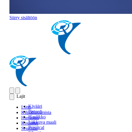
Siirry sisältöön
Lajit
Kivääri
Liitto
Pistooli
Kilpailutoiminta
Haulikko
Harrastus
Liikkuva maali
Koulutus
Practical
Seuroille