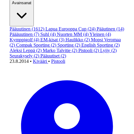
Avainsanat
Pääuutinen
(1612)
Lapua Eurooppa Cup
(24)
Pääutinen
(14)
Päääuutinen
(7)
Suhl
(4)
Nuorten MM
(4)
Yleinen
(4)
Kymppigolf
(4)
EM-kisat
(3)
Haulikko
(2)
Mopsi Veromaa
(2)
Compak Sporting
(2)
Sporting
(2)
English Sporting
(2)
Aleksi Leppä
(2)
Marko Talvitie
(2)
Pistooli
(2)
Lyijy
(2)
Seurakysely
(2)
Pääuutiset
(2)
23.8.2014
•
Kivääri
•
Pistooli