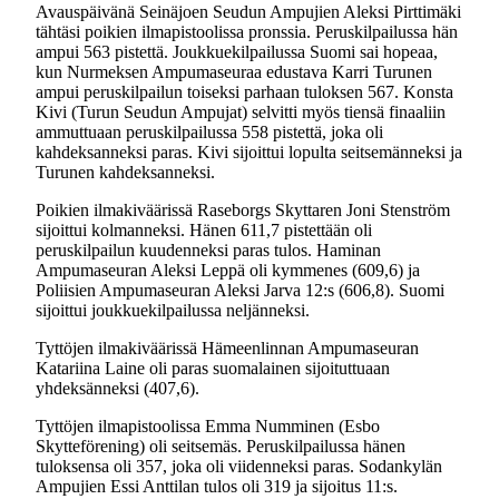
Avauspäivänä Seinäjoen Seudun Ampujien Aleksi Pirttimäki
tähtäsi poikien ilmapistoolissa pronssia. Peruskilpailussa hän
ampui 563 pistettä. Joukkuekilpailussa Suomi sai hopeaa,
kun Nurmeksen Ampumaseuraa edustava Karri Turunen
ampui peruskilpailun toiseksi parhaan tuloksen 567. Konsta
Kivi (Turun Seudun Ampujat) selvitti myös tiensä finaaliin
ammuttuaan peruskilpailussa 558 pistettä, joka oli
kahdeksanneksi paras. Kivi sijoittui lopulta seitsemänneksi ja
Turunen kahdeksanneksi.
Poikien ilmakiväärissä Raseborgs Skyttaren Joni Stenström
sijoittui kolmanneksi. Hänen 611,7 pistettään oli
peruskilpailun kuudenneksi paras tulos. Haminan
Ampumaseuran Aleksi Leppä oli kymmenes (609,6) ja
Poliisien Ampumaseuran Aleksi Jarva 12:s (606,8). Suomi
sijoittui joukkuekilpailussa neljänneksi.
Tyttöjen ilmakiväärissä Hämeenlinnan Ampumaseuran
Katariina Laine oli paras suomalainen sijoituttuaan
yhdeksänneksi (407,6).
Tyttöjen ilmapistoolissa Emma Numminen (Esbo
Skytteförening) oli seitsemäs. Peruskilpailussa hänen
tuloksensa oli 357, joka oli viidenneksi paras. Sodankylän
Ampujien Essi Anttilan tulos oli 319 ja sijoitus 11:s.