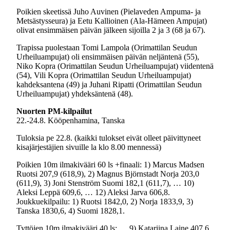
Poikien skeetissä Juho Auvinen (Pielaveden Ampuma- ja
Metsästysseura) ja Eetu Kallioinen (Ala-Hämeen Ampujat)
olivat ensimmäisen päivän jälkeen sijoilla 2 ja 3 (68 ja 67).
Trapissa puolestaan Tomi Lampola (Orimattilan Seudun
Urheiluampujat) oli ensimmäisen päivän neljäntenä (55),
Niko Kopra (Orimattilan Seudun Urheiluampujat) viidentenä
(54), Vili Kopra (Orimattilan Seudun Urheiluampujat)
kahdeksantena (49) ja Juhani Ripatti (Orimattilan Seudun
Urheiluampujat) yhdeksäntenä (48).
Nuorten PM-kilpailut
22.-24.8. Kööpenhamina, Tanska
Tuloksia pe 22.8. (kaikki tulokset eivät olleet päivittyneet
kisajärjestäjien sivuille la klo 8.00 mennessä)
Poikien 10m ilmakivääri 60 ls +finaali: 1) Marcus Madsen
Ruotsi 207,9 (618,9), 2) Magnus Björnstadt Norja 203,0
(611,9), 3) Joni Stenström Suomi 182,1 (611,7), … 10)
Aleksi Leppä 609,6, … 12) Aleksi Jarva 606,8.
Joukkuekilpailu: 1) Ruotsi 1842,0, 2) Norja 1833,9, 3)
Tanska 1830,6, 4) Suomi 1828,1.
Tyttöjen 10m ilmakivääri 40 ls: … 9) Katariina Laine 407,6,