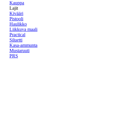
Kauppa
Lajit
Kivääri
Pistooli
Haulikko
Liikkuva maali
Practical
Siluetti
Kasa-ammunta
Mustaruuti
PRS