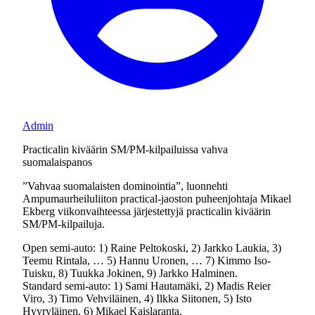
Admin
Practicalin kiväärin SM/PM-kilpailuissa vahva
suomalaispanos
”Vahvaa suomalaisten dominointia”, luonnehti
Ampumaurheiluliiton practical-jaoston puheenjohtaja Mikael
Ekberg viikonvaihteessa järjestettyjä practicalin kiväärin
SM/PM-kilpailuja.
Open semi-auto: 1) Raine Peltokoski, 2) Jarkko Laukia, 3)
Teemu Rintala, … 5) Hannu Uronen, … 7) Kimmo Iso-
Tuisku, 8) Tuukka Jokinen, 9) Jarkko Halminen.
Standard semi-auto: 1) Sami Hautamäki, 2) Madis Reier
Viro, 3) Timo Vehviläinen, 4) Ilkka Siitonen, 5) Isto
Hyyryläinen, 6) Mikael Kaislaranta.