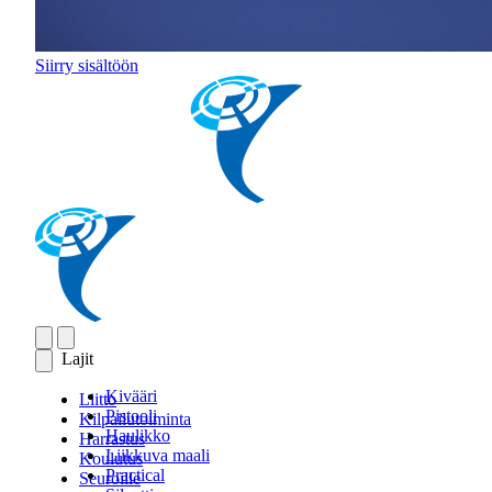
Siirry sisältöön
Lajit
Kivääri
Liitto
Pistooli
Kilpailutoiminta
Haulikko
Harrastus
Liikkuva maali
Koulutus
Practical
Seuroille