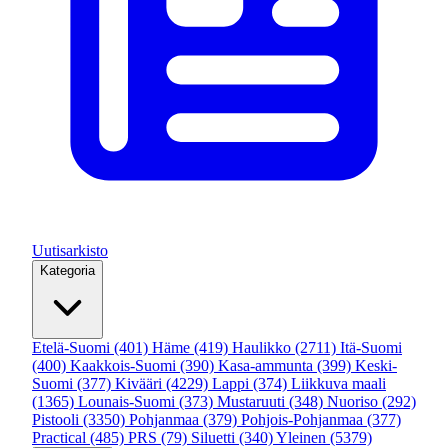
Uutisarkisto
Kategoria
Etelä-Suomi
(401)
Häme
(419)
Haulikko
(2711)
Itä-Suomi
(400)
Kaakkois-Suomi
(390)
Kasa-ammunta
(399)
Keski-
Suomi
(377)
Kivääri
(4229)
Lappi
(374)
Liikkuva maali
(1365)
Lounais-Suomi
(373)
Mustaruuti
(348)
Nuoriso
(292)
Pistooli
(3350)
Pohjanmaa
(379)
Pohjois-Pohjanmaa
(377)
Practical
(485)
PRS
(79)
Siluetti
(340)
Yleinen
(5379)