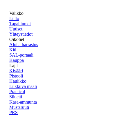
Valikko
Liitto
Tapahtumat
Uutiset
Yhteystiedot
Oikotiet
Aloita harrastus
Kiti
SAL-portaali
Kauppa
Lajit
Kivääri
Pistooli
Haulikko
Liikkuva maali
Practical
Siluetti
Kasa-ammunta
Mustaruuti
PRS