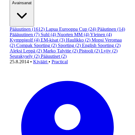
Avainsanat
Pääuutinen
(1612)
Lapua Eurooppa Cup
(24)
Pääutinen
(14)
Päääuutinen
(7)
Suhl
(4)
Nuorten MM
(4)
Yleinen
(4)
Kymppigolf
(4)
EM-kisat
(3)
Haulikko
(2)
Mopsi Veromaa
(2)
Compak Sporting
(2)
Sporting
(2)
English Sporting
(2)
Aleksi Leppä
(2)
Marko Talvitie
(2)
Pistooli
(2)
Lyijy
(2)
Seurakysely
(2)
Pääuutiset
(2)
25.8.2014
•
Kivääri
•
Practical