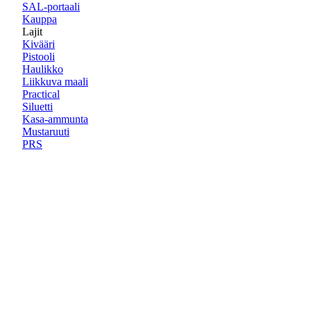
SAL-portaali
Kauppa
Lajit
Kivääri
Pistooli
Haulikko
Liikkuva maali
Practical
Siluetti
Kasa-ammunta
Mustaruuti
PRS