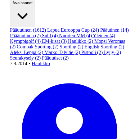
Avainsanat
Pääuutinen
(1612)
Lapua Eurooppa Cup
(24)
Pääutinen
(14)
Päääuutinen
(7)
Suhl
(4)
Nuorten MM
(4)
Yleinen
(4)
Kymppigolf
(4)
EM-kisat
(3)
Haulikko
(2)
Mopsi Veromaa
(2)
Compak Sporting
(2)
Sporting
(2)
English Sporting
(2)
Aleksi Leppä
(2)
Marko Talvitie
(2)
Pistooli
(2)
Lyijy
(2)
Seurakysely
(2)
Pääuutiset
(2)
7.9.2014
•
Haulikko