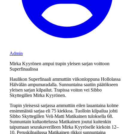
Admin
Mirka Kyyrönen ampui trapin yleisen sarjan voittoon
Superfinaalissa
Haulikon Superfinaali ammuttiin viikonloppuna Hollolassa
Hälvälän ampumaradalla. Sunnuntaina saatiin päätökseen
yleisen sarjan kilpailut. Trapissa voiton vei Sibbo
Skyttegillen Mirka Kyyrönen.
Trapin yleisessä sarjassa ammuttiin eilen lauantaina kolme
ensimmäistä sarjaa eli 75 kiekkoa. Tuolloin kilpailua johti
Sibbo Skyttegillen Veli-Matti Matikainen tuloksella 68.
Sunnuntain kultaottelussa Matikainen joutui kuitenkin
taipumaan seurakaverilleen Mirka Kyyröselle kiekoin 12–
10. Peruskilpailussa Matikainen rikkoi sunnuntaina