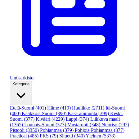
Uutisarkisto
Kategoria
Etelä-Suomi
(401)
Häme
(419)
Haulikko
(2711)
Itä-Suomi
(400)
Kaakkois-Suomi
(390)
Kasa-ammunta
(399)
Keski-
Suomi
(377)
Kivääri
(4229)
Lappi
(374)
Liikkuva maali
(1365)
Lounais-Suomi
(373)
Mustaruuti
(348)
Nuoriso
(292)
Pistooli
(3350)
Pohjanmaa
(379)
Pohjois-Pohjanmaa
(377)
Practical
(485)
PRS
(79)
Siluetti
(340)
Yleinen
(5378)