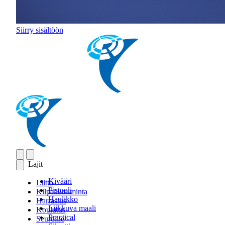
Siirry sisältöön
Lajit
Kivääri
Liitto
Pistooli
Kilpailutoiminta
Haulikko
Harrastus
Liikkuva maali
Koulutus
Practical
Seuroille