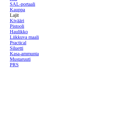
SAL-portaali
Kauppa
Lajit
Kivääri
Pistooli
Haulikko
Liikkuva maali
Practical
Siluetti
Kasa-ammunta
Mustaruuti
PRS