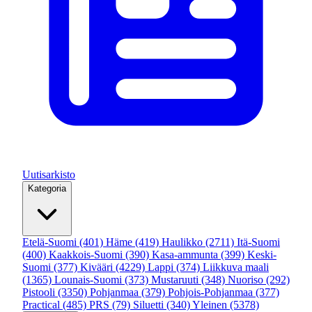
Uutisarkisto
Kategoria
Etelä-Suomi
(401)
Häme
(419)
Haulikko
(2711)
Itä-Suomi
(400)
Kaakkois-Suomi
(390)
Kasa-ammunta
(399)
Keski-
Suomi
(377)
Kivääri
(4229)
Lappi
(374)
Liikkuva maali
(1365)
Lounais-Suomi
(373)
Mustaruuti
(348)
Nuoriso
(292)
Pistooli
(3350)
Pohjanmaa
(379)
Pohjois-Pohjanmaa
(377)
Practical
(485)
PRS
(79)
Siluetti
(340)
Yleinen
(5378)