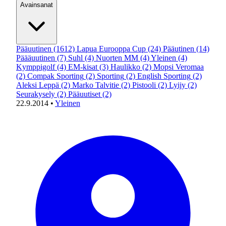
Avainsanat
Pääuutinen
(1612)
Lapua Eurooppa Cup
(24)
Pääutinen
(14)
Päääuutinen
(7)
Suhl
(4)
Nuorten MM
(4)
Yleinen
(4)
Kymppigolf
(4)
EM-kisat
(3)
Haulikko
(2)
Mopsi Veromaa
(2)
Compak Sporting
(2)
Sporting
(2)
English Sporting
(2)
Aleksi Leppä
(2)
Marko Talvitie
(2)
Pistooli
(2)
Lyijy
(2)
Seurakysely
(2)
Pääuutiset
(2)
22.9.2014
•
Yleinen