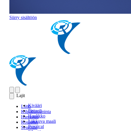
Siirry sisältöön
Lajit
Kivääri
Liitto
Pistooli
Kilpailutoiminta
Haulikko
Harrastus
Liikkuva maali
Koulutus
Practical
Seuroille