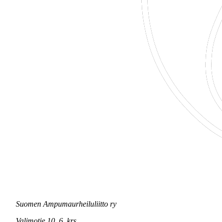
Suomen Ampumaurheiluliitto ry
Valimotie 10, 6. krs