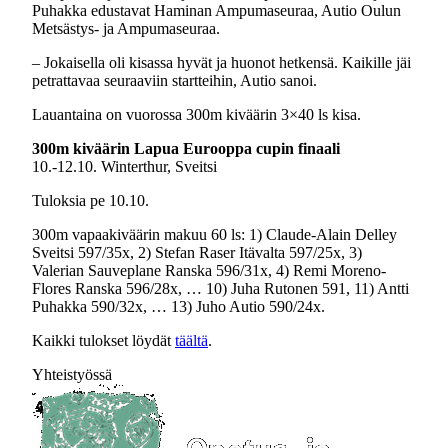
Puhakka edustavat Haminan Ampumaseuraa, Autio Oulun
Metsästys- ja Ampumaseuraa.
– Jokaisella oli kisassa hyvät ja huonot hetkensä. Kaikille jäi
petrattavaa seuraaviin startteihin, Autio sanoi.
Lauantaina on vuorossa 300m kiväärin 3×40 ls kisa.
300m kiväärin Lapua Eurooppa cupin finaali
10.-12.10. Winterthur, Sveitsi
Tuloksia pe 10.10.
300m vapaakiväärin makuu 60 ls: 1) Claude-Alain Delley
Sveitsi 597/35x, 2) Stefan Raser Itävalta 597/25x, 3)
Valerian Sauveplane Ranska 596/31x, 4) Remi Moreno-
Flores Ranska 596/28x, … 10) Juha Rutonen 591, 11) Antti
Puhakka 590/32x, … 13) Juho Autio 590/24x.
Kaikki tulokset löydät
täältä
.
Yhteistyössä