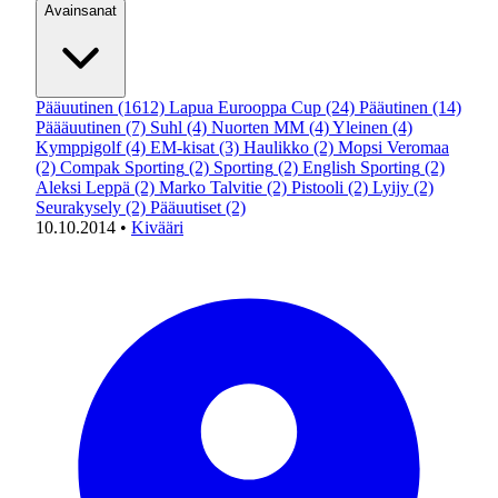
Avainsanat
Pääuutinen
(1612)
Lapua Eurooppa Cup
(24)
Pääutinen
(14)
Päääuutinen
(7)
Suhl
(4)
Nuorten MM
(4)
Yleinen
(4)
Kymppigolf
(4)
EM-kisat
(3)
Haulikko
(2)
Mopsi Veromaa
(2)
Compak Sporting
(2)
Sporting
(2)
English Sporting
(2)
Aleksi Leppä
(2)
Marko Talvitie
(2)
Pistooli
(2)
Lyijy
(2)
Seurakysely
(2)
Pääuutiset
(2)
10.10.2014
•
Kivääri