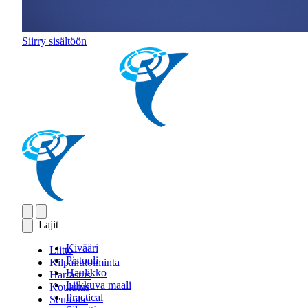
Siirry sisältöön
Lajit
Kivääri
Liitto
Pistooli
Kilpailutoiminta
Haulikko
Harrastus
Liikkuva maali
Koulutus
Practical
Seuroille