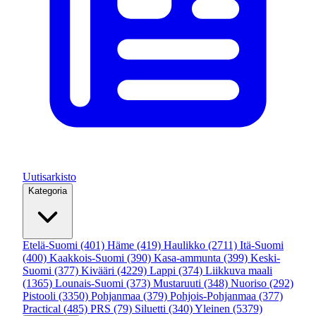
Uutisarkisto
Kategoria
Etelä-Suomi
(401)
Häme
(419)
Haulikko
(2711)
Itä-Suomi
(400)
Kaakkois-Suomi
(390)
Kasa-ammunta
(399)
Keski-
Suomi
(377)
Kivääri
(4229)
Lappi
(374)
Liikkuva maali
(1365)
Lounais-Suomi
(373)
Mustaruuti
(348)
Nuoriso
(292)
Pistooli
(3350)
Pohjanmaa
(379)
Pohjois-Pohjanmaa
(377)
Practical
(485)
PRS
(79)
Siluetti
(340)
Yleinen
(5379)