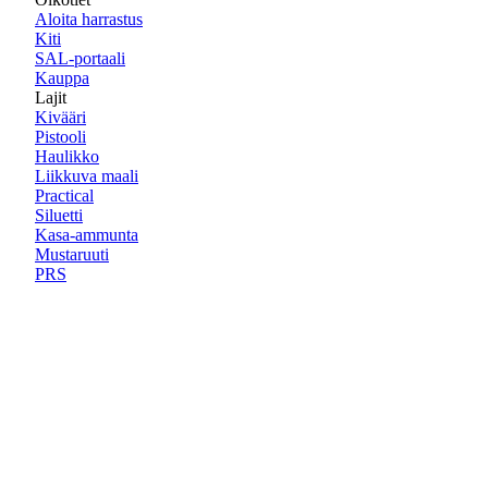
Aloita harrastus
Kiti
SAL-portaali
Kauppa
Lajit
Kivääri
Pistooli
Haulikko
Liikkuva maali
Practical
Siluetti
Kasa-ammunta
Mustaruuti
PRS