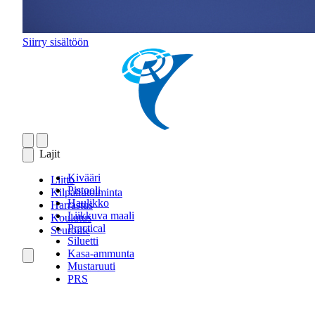
Siirry sisältöön
Lajit
Kivääri
Liitto
Pistooli
Kilpailutoiminta
Haulikko
Harrastus
Liikkuva maali
Koulutus
Practical
Seuroille
Siluetti
Kasa-ammunta
Mustaruuti
PRS