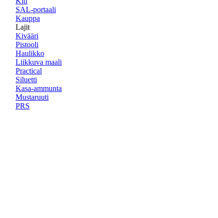
Kiti
SAL-portaali
Kauppa
Lajit
Kivääri
Pistooli
Haulikko
Liikkuva maali
Practical
Siluetti
Kasa-ammunta
Mustaruuti
PRS