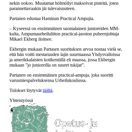
nekin ookoo. Muutamat hölmöilyt maksoivat pisteitä, joten
parannettavaakin jäi tulevaisuuteen.
Partanen edustaa Haminan Practical Ampujia.
– Kyseessä on ensimmäinen suomalainen junioreiden MM-
kulta, Ampumaurheiluliiton practical-jaoston puheenjohtaja
Mikael Ekberg iloitsee.
Ekbergin mukaan Partasen suorituksen arvoa nostaa vielä se,
että hän voitti mestaruuden lajin suurmaassa Yhdysvalloissa
ja amerikkalaisten kotikentällä eli maassa, jossa Ekbergin
mukaan ”jo junioreilla on suuret tukijat”.
Partanen on ensimmäinen practical-ampuja, joka suoritti
varusmiespalveluksensa Urheilukoulussa.
Tulokset löytyvät
täältä
.
Yhteistyössä