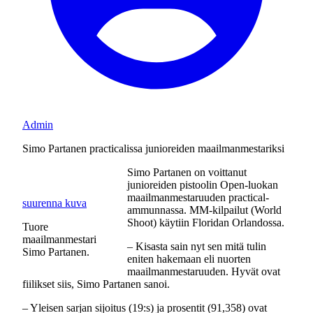
Admin
Simo Partanen practicalissa junioreiden maailmanmestariksi
Simo Partanen on voittanut
junioreiden pistoolin Open-luokan
maailmanmestaruuden practical-
suurenna kuva
ammunnassa. MM-kilpailut (World
Shoot) käytiin Floridan Orlandossa.
Tuore
maailmanmestari
– Kisasta sain nyt sen mitä tulin
Simo Partanen.
eniten hakemaan eli nuorten
maailmanmestaruuden. Hyvät ovat
fiilikset siis, Simo Partanen sanoi.
– Yleisen sarjan sijoitus (19:s) ja prosentit (91,358) ovat