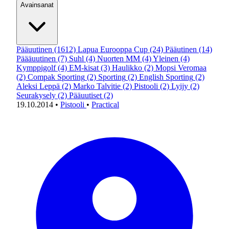
Avainsanat
Pääuutinen
(1612)
Lapua Eurooppa Cup
(24)
Pääutinen
(14)
Päääuutinen
(7)
Suhl
(4)
Nuorten MM
(4)
Yleinen
(4)
Kymppigolf
(4)
EM-kisat
(3)
Haulikko
(2)
Mopsi Veromaa
(2)
Compak Sporting
(2)
Sporting
(2)
English Sporting
(2)
Aleksi Leppä
(2)
Marko Talvitie
(2)
Pistooli
(2)
Lyijy
(2)
Seurakysely
(2)
Pääuutiset
(2)
19.10.2014
•
Pistooli
•
Practical