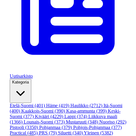
Uutisarkisto
Kategoria
Etelä-Suomi
(401)
Häme
(419)
Haulikko
(2712)
Itä-Suomi
(400)
Kaakkois-Suomi
(390)
Kasa-ammunta
(399)
Keski-
Suomi
(377)
Kivääri
(4229)
Lappi
(374)
Liikkuva maali
(1366)
Lounais-Suomi
(373)
Mustaruuti
(348)
Nuoriso
(292)
Pistooli
(3350)
Pohjanmaa
(379)
Pohjois-Pohjanmaa
(377)
Practical
(485)
PRS
(79)
Siluetti
(340)
Yleinen
(5382)