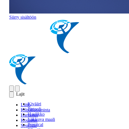
Siirry sisältöön
Lajit
Kivääri
Liitto
Pistooli
Kilpailutoiminta
Haulikko
Harrastus
Liikkuva maali
Koulutus
Practical
Seuroille