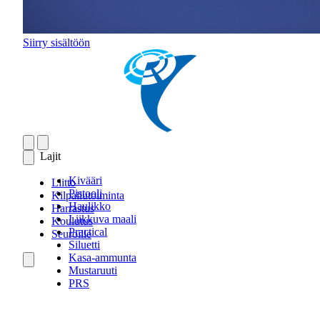
Siirry sisältöön
Lajit
Kivääri
Liitto
Pistooli
Kilpailutoiminta
Haulikko
Harrastus
Liikkuva maali
Koulutus
Practical
Seuroille
Siluetti
Kasa-ammunta
Mustaruuti
PRS