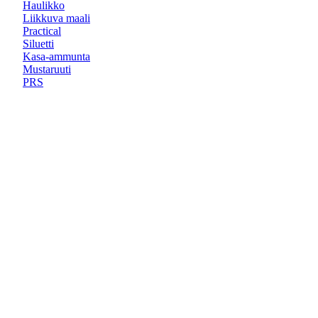
Haulikko
Liikkuva maali
Practical
Siluetti
Kasa-ammunta
Mustaruuti
PRS