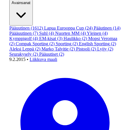
Avainsanat
Pääuutinen
(1612)
Lapua Eurooppa Cup
(24)
Pääutinen
(14)
Päääuutinen
(7)
Suhl
(4)
Nuorten MM
(4)
Yleinen
(4)
Kymppigolf
(4)
EM-kisat
(3)
Haulikko
(2)
Mopsi Veromaa
(2)
Compak Sporting
(2)
Sporting
(2)
English Sporting
(2)
Aleksi Leppä
(2)
Marko Talvitie
(2)
Pistooli
(2)
Lyijy
(2)
Seurakysely
(2)
Pääuutiset
(2)
9.2.2015
•
Liikkuva maali