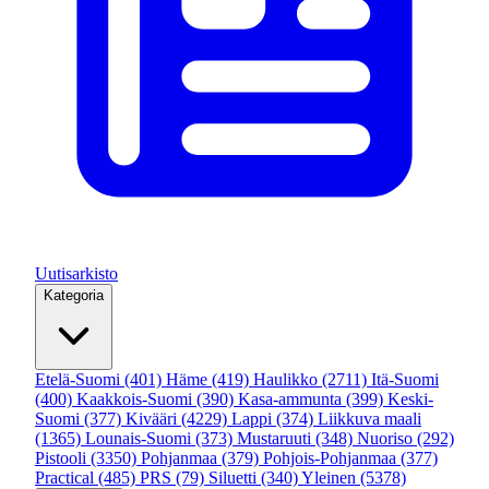
Uutisarkisto
Kategoria
Etelä-Suomi
(401)
Häme
(419)
Haulikko
(2711)
Itä-Suomi
(400)
Kaakkois-Suomi
(390)
Kasa-ammunta
(399)
Keski-
Suomi
(377)
Kivääri
(4229)
Lappi
(374)
Liikkuva maali
(1365)
Lounais-Suomi
(373)
Mustaruuti
(348)
Nuoriso
(292)
Pistooli
(3350)
Pohjanmaa
(379)
Pohjois-Pohjanmaa
(377)
Practical
(485)
PRS
(79)
Siluetti
(340)
Yleinen
(5378)