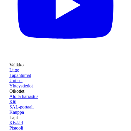
Valikko
Liitto
Tapahtumat
Uutiset
Yhteystiedot
Oikotiet
Aloita harrastus
Kiti
SAL-portaali
Kauppa
Lajit
Kivääri
Pistooli