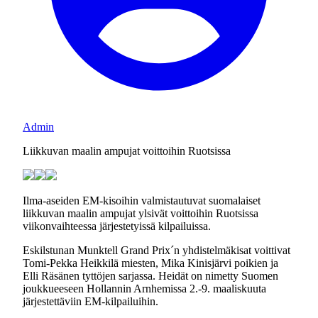
Admin
Liikkuvan maalin ampujat voittoihin Ruotsissa
Ilma-aseiden EM-kisoihin valmistautuvat suomalaiset
liikkuvan maalin ampujat ylsivät voittoihin Ruotsissa
viikonvaihteessa järjestetyissä kilpailuissa.
Eskilstunan Munktell Grand Prix´n yhdistelmäkisat voittivat
Tomi-Pekka Heikkilä miesten, Mika Kinisjärvi poikien ja
Elli Räsänen tyttöjen sarjassa. Heidät on nimetty Suomen
joukkueeseen Hollannin Arnhemissa 2.-9. maaliskuuta
järjestettäviin EM-kilpailuihin.