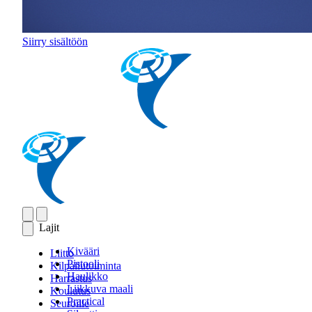
Siirry sisältöön
Lajit
Kivääri
Liitto
Pistooli
Kilpailutoiminta
Haulikko
Harrastus
Liikkuva maali
Koulutus
Practical
Seuroille