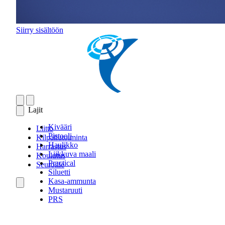
Siirry sisältöön
Lajit
Kivääri
Liitto
Pistooli
Kilpailutoiminta
Haulikko
Harrastus
Liikkuva maali
Koulutus
Practical
Seuroille
Siluetti
Kasa-ammunta
Mustaruuti
PRS