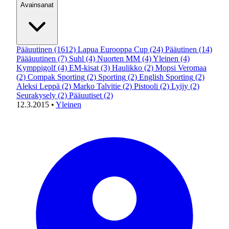
Avainsanat
Pääuutinen
(1612)
Lapua Eurooppa Cup
(24)
Pääutinen
(14)
Päääuutinen
(7)
Suhl
(4)
Nuorten MM
(4)
Yleinen
(4)
Kymppigolf
(4)
EM-kisat
(3)
Haulikko
(2)
Mopsi Veromaa
(2)
Compak Sporting
(2)
Sporting
(2)
English Sporting
(2)
Aleksi Leppä
(2)
Marko Talvitie
(2)
Pistooli
(2)
Lyijy
(2)
Seurakysely
(2)
Pääuutiset
(2)
12.3.2015
•
Yleinen