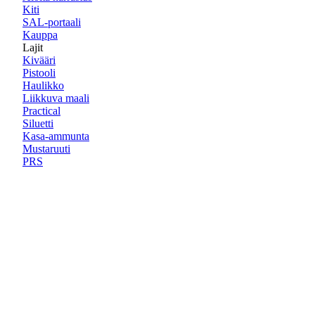
Kiti
SAL-portaali
Kauppa
Lajit
Kivääri
Pistooli
Haulikko
Liikkuva maali
Practical
Siluetti
Kasa-ammunta
Mustaruuti
PRS