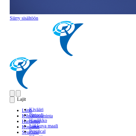
Siirry sisältöön
Lajit
Kivääri
Liitto
Pistooli
Kilpailutoiminta
Haulikko
Harrastus
Liikkuva maali
Koulutus
Practical
Seuroille