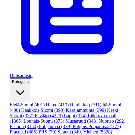
Uutisarkisto
Kategoria
Etelä-Suomi
(401)
Häme
(419)
Haulikko
(2711)
Itä-Suomi
(400)
Kaakkois-Suomi
(390)
Kasa-ammunta
(399)
Keski-
Suomi
(377)
Kivääri
(4229)
Lappi
(374)
Liikkuva maali
(1365)
Lounais-Suomi
(373)
Mustaruuti
(348)
Nuoriso
(292)
Pistooli
(3350)
Pohjanmaa
(379)
Pohjois-Pohjanmaa
(377)
Practical
(485)
PRS
(79)
Siluetti
(340)
Yleinen
(5378)