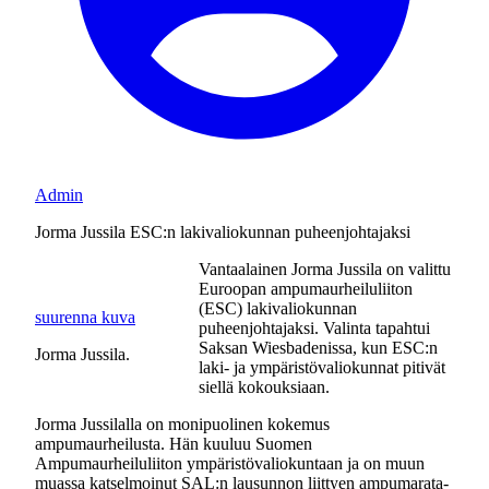
Admin
Jorma Jussila ESC:n lakivaliokunnan puheenjohtajaksi
Vantaalainen Jorma Jussila on valittu
Euroopan ampumaurheiluliiton
(ESC) lakivaliokunnan
suurenna kuva
puheenjohtajaksi. Valinta tapahtui
Saksan Wiesbadenissa, kun ESC:n
Jorma Jussila.
laki- ja ympäristövaliokunnat pitivät
siellä kokouksiaan.
Jorma Jussilalla on monipuolinen kokemus
ampumaurheilusta. Hän kuuluu Suomen
Ampumaurheiluliiton ympäristövaliokuntaan ja on muun
muassa katselmoinut SAL:n lausunnon liittyen ampumarata-