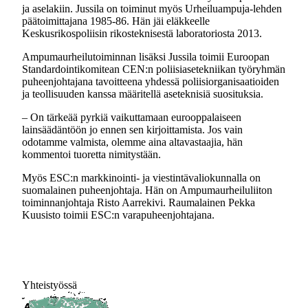
ja aselakiin. Jussila on toiminut myös Urheiluampuja-lehden
päätoimittajana 1985-86. Hän jäi eläkkeelle
Keskusrikospoliisin rikosteknisestä laboratoriosta 2013.
Ampumaurheilutoiminnan lisäksi Jussila toimii Euroopan
Standardointikomitean CEN:n poliisiasetekniikan työryhmän
puheenjohtajana tavoitteena yhdessä poliisiorganisaatioiden
ja teollisuuden kanssa määritellä aseteknisiä suosituksia.
– On tärkeää pyrkiä vaikuttamaan eurooppalaiseen
lainsäädäntöön jo ennen sen kirjoittamista. Jos vain
odotamme valmista, olemme aina altavastaajia, hän
kommentoi tuoretta nimitystään.
Myös ESC:n markkinointi- ja viestintävaliokunnalla on
suomalainen puheenjohtaja. Hän on Ampumaurheiluliiton
toiminnanjohtaja Risto Aarrekivi. Raumalainen Pekka
Kuusisto toimii ESC:n varapuheenjohtajana.
Yhteistyössä