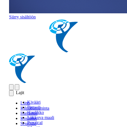
Siirry sisältöön
Lajit
Kivääri
Liitto
Pistooli
Kilpailutoiminta
Haulikko
Harrastus
Liikkuva maali
Koulutus
Practical
Seuroille