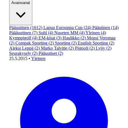
Avainsanat
Pääuutinen
(1612)
Lapua Eurooppa Cup
(24)
Pääutinen
(14)
Päääuutinen
(7)
Suhl
(4)
Nuorten MM
(4)
Yleinen
(4)
Kymppigolf
(4)
EM-kisat
(3)
Haulikko
(2)
Mopsi Veromaa
(2)
Compak Sporting
(2)
Sporting
(2)
English Sporting
(2)
Aleksi Leppä
(2)
Marko Talvitie
(2)
Pistooli
(2)
Lyijy
(2)
Seurakysely
(2)
Pääuutiset
(2)
25.5.2015
•
Yleinen