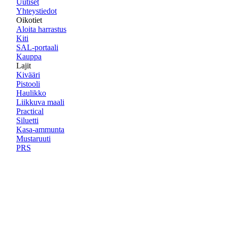
Uutiset
Yhteystiedot
Oikotiet
Aloita harrastus
Kiti
SAL-portaali
Kauppa
Lajit
Kivääri
Pistooli
Haulikko
Liikkuva maali
Practical
Siluetti
Kasa-ammunta
Mustaruuti
PRS