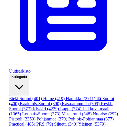
Uutisarkisto
Kategoria
Etelä-Suomi
(401)
Häme
(419)
Haulikko
(2711)
Itä-Suomi
(400)
Kaakkois-Suomi
(390)
Kasa-ammunta
(399)
Keski-
Suomi
(377)
Kivääri
(4229)
Lappi
(374)
Liikkuva maali
(1365)
Lounais-Suomi
(373)
Mustaruuti
(348)
Nuoriso
(292)
Pistooli
(3350)
Pohjanmaa
(379)
Pohjois-Pohjanmaa
(377)
Practical
(485)
PRS
(79)
Siluetti
(340)
Yleinen
(5379)