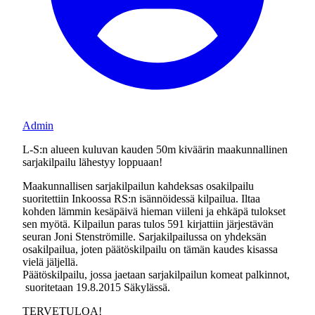
Admin
L-S:n alueen kuluvan kauden 50m kiväärin maakunnallinen
sarjakilpailu lähestyy loppuaan!
Maakunnallisen sarjakilpailun kahdeksas osakilpailu
suoritettiin Inkoossa RS:n isännöidessä kilpailua. Iltaa
kohden lämmin kesäpäivä hieman viileni ja ehkäpä tulokset
sen myötä. Kilpailun paras tulos 591 kirjattiin järjestävän
seuran Joni Stenströmille. Sarjakilpailussa on yhdeksän
osakilpailua, joten päätöskilpailu on tämän kaudes kisassa
vielä jäljellä.
Päätöskilpailu, jossa jaetaan sarjakilpailun komeat palkinnot,
suoritetaan 19.8.2015 Säkylässä.
TERVETULOA!