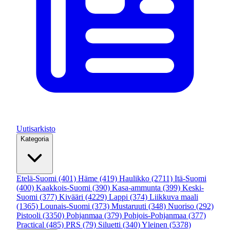
Uutisarkisto
Kategoria
Etelä-Suomi
(401)
Häme
(419)
Haulikko
(2711)
Itä-Suomi
(400)
Kaakkois-Suomi
(390)
Kasa-ammunta
(399)
Keski-
Suomi
(377)
Kivääri
(4229)
Lappi
(374)
Liikkuva maali
(1365)
Lounais-Suomi
(373)
Mustaruuti
(348)
Nuoriso
(292)
Pistooli
(3350)
Pohjanmaa
(379)
Pohjois-Pohjanmaa
(377)
Practical
(485)
PRS
(79)
Siluetti
(340)
Yleinen
(5378)