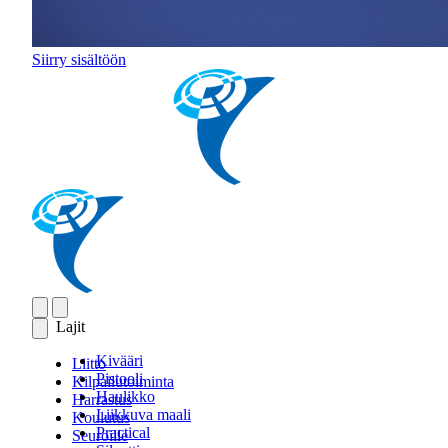
Siirry sisältöön
Lajit
Kivääri
Liitto
Pistooli
Kilpailutoiminta
Haulikko
Harrastus
Liikkuva maali
Koulutus
Practical
Seuroille