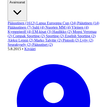
Avainsanat
Pääuutinen
(1612)
Lapua Eurooppa Cup
(24)
Pääutinen
(14)
Päääuutinen
(7)
Suhl
(4)
Nuorten MM
(4)
Yleinen
(4)
Kymppigolf
(4)
EM-kisat
(3)
Haulikko
(2)
Mopsi Veromaa
(2)
Compak Sporting
(2)
Sporting
(2)
English Sporting
(2)
Aleksi Leppä
(2)
Marko Talvitie
(2)
Pistooli
(2)
Lyijy
(2)
Seurakysely
(2)
Pääuutiset
(2)
5.8.2015
•
Kivääri