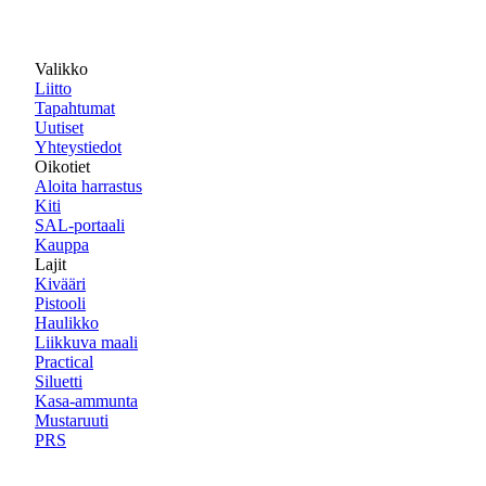
Valikko
Liitto
Tapahtumat
Uutiset
Yhteystiedot
Oikotiet
Aloita harrastus
Kiti
SAL-portaali
Kauppa
Lajit
Kivääri
Pistooli
Haulikko
Liikkuva maali
Practical
Siluetti
Kasa-ammunta
Mustaruuti
PRS