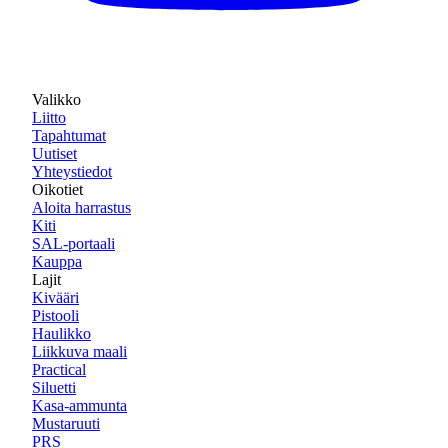
Valikko
Liitto
Tapahtumat
Uutiset
Yhteystiedot
Oikotiet
Aloita harrastus
Kiti
SAL-portaali
Kauppa
Lajit
Kivääri
Pistooli
Haulikko
Liikkuva maali
Practical
Siluetti
Kasa-ammunta
Mustaruuti
PRS