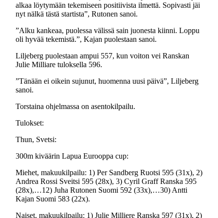
alkaa löytymään tekemiseen positiivista ilmettä. Sopivasti jäi
nyt nälkä tästä startista”, Rutonen sanoi.
”Alku kankeaa, puolessa välissä sain juonesta kiinni. Loppu
oli hyvää tekemistä.”, Kajan puolestaan sanoi.
Liljeberg puolestaan ampui 557, kun voiton vei Ranskan
Julie Milliare tuloksella 596.
”Tänään ei oikein sujunut, huomenna uusi päivä”, Liljeberg
sanoi.
Torstaina ohjelmassa on asentokilpailu.
Tulokset:
Thun, Svetsi:
300m kiväärin Lapua Eurooppa cup:
Miehet, makuukilpailu: 1) Per Sandberg Ruotsi 595 (31x), 2)
Andrea Rossi Sveitsi 595 (28x), 3) Cyril Graff Ranska 595
(28x),…12) Juha Rutonen Suomi 592 (33x),…30) Antti
Kajan Suomi 583 (22x).
Naiset, makuukilpailu: 1) Julie Milliere Ranska 597 (31x), 2)