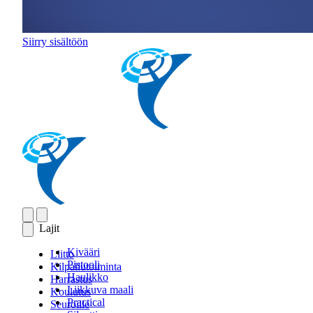
Siirry sisältöön
Lajit
Kivääri
Liitto
Pistooli
Kilpailutoiminta
Haulikko
Harrastus
Liikkuva maali
Koulutus
Practical
Seuroille