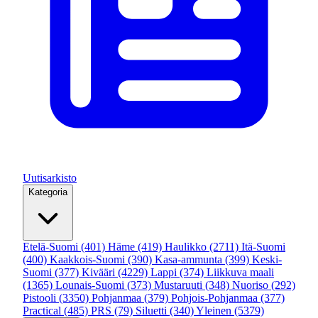
Uutisarkisto
Kategoria
Etelä-Suomi
(401)
Häme
(419)
Haulikko
(2711)
Itä-Suomi
(400)
Kaakkois-Suomi
(390)
Kasa-ammunta
(399)
Keski-
Suomi
(377)
Kivääri
(4229)
Lappi
(374)
Liikkuva maali
(1365)
Lounais-Suomi
(373)
Mustaruuti
(348)
Nuoriso
(292)
Pistooli
(3350)
Pohjanmaa
(379)
Pohjois-Pohjanmaa
(377)
Practical
(485)
PRS
(79)
Siluetti
(340)
Yleinen
(5379)