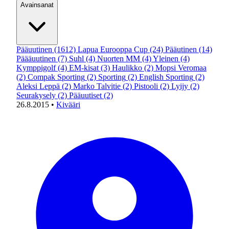
Avainsanat
Pääuutinen
(1612)
Lapua Eurooppa Cup
(24)
Pääutinen
(14)
Päääuutinen
(7)
Suhl
(4)
Nuorten MM
(4)
Yleinen
(4)
Kymppigolf
(4)
EM-kisat
(3)
Haulikko
(2)
Mopsi Veromaa
(2)
Compak Sporting
(2)
Sporting
(2)
English Sporting
(2)
Aleksi Leppä
(2)
Marko Talvitie
(2)
Pistooli
(2)
Lyijy
(2)
Seurakysely
(2)
Pääuutiset
(2)
26.8.2015
•
Kivääri