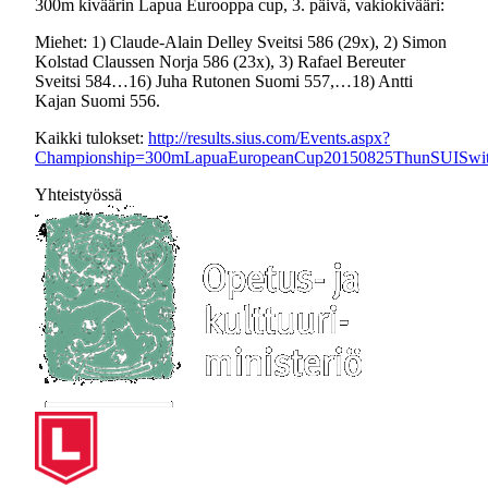
300m kiväärin Lapua Eurooppa cup, 3. päivä, vakiokivääri:
Miehet: 1) Claude-Alain Delley Sveitsi 586 (29x), 2) Simon
Kolstad Claussen Norja 586 (23x), 3) Rafael Bereuter
Sveitsi 584…16) Juha Rutonen Suomi 557,…18) Antti
Kajan Suomi 556.
Kaikki tulokset:
http://results.sius.com/Events.aspx?
Championship=300mLapuaEuropeanCup20150825ThunSUISwit
Yhteistyössä