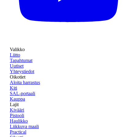
Valikko
Liitto
Tapahtumat
Uutiset
Yhteystiedot
Oikotiet
Aloita harrastus
Kiti
SAL-portaali
Kauppa
Lajit
Kivääri
Pistooli
Haulikko
Liikkuva maali
Practical