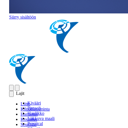
Siirry sisältöön
Lajit
Kivääri
Liitto
Pistooli
Kilpailutoiminta
Haulikko
Harrastus
Liikkuva maali
Koulutus
Practical
Seuroille