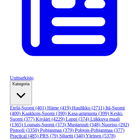
Uutisarkisto
Kategoria
Etelä-Suomi
(401)
Häme
(419)
Haulikko
(2711)
Itä-Suomi
(400)
Kaakkois-Suomi
(390)
Kasa-ammunta
(399)
Keski-
Suomi
(377)
Kivääri
(4229)
Lappi
(374)
Liikkuva maali
(1365)
Lounais-Suomi
(373)
Mustaruuti
(348)
Nuoriso
(292)
Pistooli
(3350)
Pohjanmaa
(379)
Pohjois-Pohjanmaa
(377)
Practical
(485)
PRS
(79)
Siluetti
(340)
Yleinen
(5378)