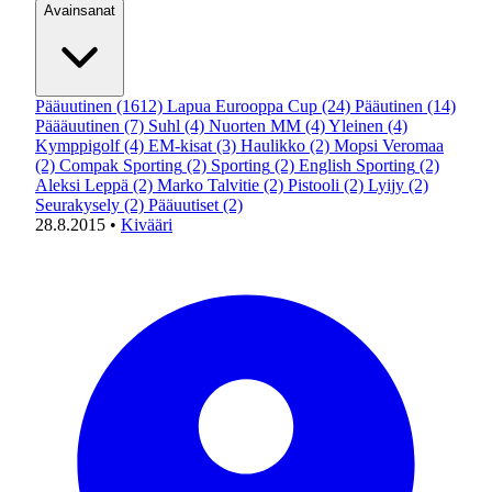
Avainsanat
Pääuutinen
(1612)
Lapua Eurooppa Cup
(24)
Pääutinen
(14)
Päääuutinen
(7)
Suhl
(4)
Nuorten MM
(4)
Yleinen
(4)
Kymppigolf
(4)
EM-kisat
(3)
Haulikko
(2)
Mopsi Veromaa
(2)
Compak Sporting
(2)
Sporting
(2)
English Sporting
(2)
Aleksi Leppä
(2)
Marko Talvitie
(2)
Pistooli
(2)
Lyijy
(2)
Seurakysely
(2)
Pääuutiset
(2)
28.8.2015
•
Kivääri