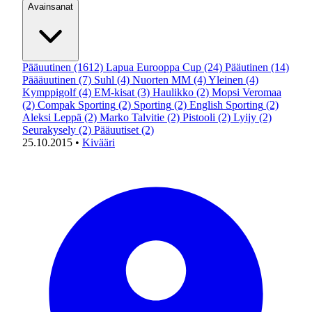
Avainsanat
Pääuutinen
(1612)
Lapua Eurooppa Cup
(24)
Pääutinen
(14)
Päääuutinen
(7)
Suhl
(4)
Nuorten MM
(4)
Yleinen
(4)
Kymppigolf
(4)
EM-kisat
(3)
Haulikko
(2)
Mopsi Veromaa
(2)
Compak Sporting
(2)
Sporting
(2)
English Sporting
(2)
Aleksi Leppä
(2)
Marko Talvitie
(2)
Pistooli
(2)
Lyijy
(2)
Seurakysely
(2)
Pääuutiset
(2)
25.10.2015
•
Kivääri