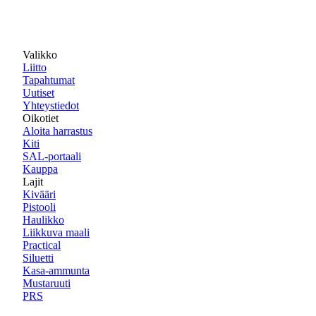
Valikko
Liitto
Tapahtumat
Uutiset
Yhteystiedot
Oikotiet
Aloita harrastus
Kiti
SAL-portaali
Kauppa
Lajit
Kivääri
Pistooli
Haulikko
Liikkuva maali
Practical
Siluetti
Kasa-ammunta
Mustaruuti
PRS