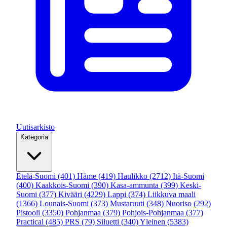
Uutisarkisto
Kategoria
Etelä-Suomi
(401)
Häme
(419)
Haulikko
(2712)
Itä-Suomi
(400)
Kaakkois-Suomi
(390)
Kasa-ammunta
(399)
Keski-
Suomi
(377)
Kivääri
(4229)
Lappi
(374)
Liikkuva maali
(1366)
Lounais-Suomi
(373)
Mustaruuti
(348)
Nuoriso
(292)
Pistooli
(3350)
Pohjanmaa
(379)
Pohjois-Pohjanmaa
(377)
Practical
(485)
PRS
(79)
Siluetti
(340)
Yleinen
(5383)