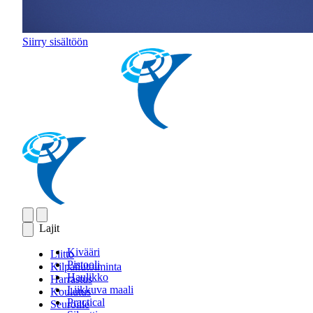
Siirry sisältöön
Lajit
Kivääri
Liitto
Pistooli
Kilpailutoiminta
Haulikko
Harrastus
Liikkuva maali
Koulutus
Practical
Seuroille