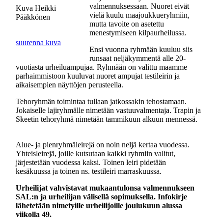
valmennuksessaan. Nuoret eivät
Kuva Heikki
vielä kuulu maajoukkueryhmiin,
Pääkkönen
mutta tavoite on asetettu
menestymiseen kilpaurheilussa.
suurenna kuva
Ensi vuonna ryhmään kuuluu siis
runsaat neljäkymmentä alle 20-
vuotiasta urheiluampujaa. Ryhmään on valittu maamme
parhaimmistoon kuuluvat nuoret ampujat testileirin ja
aikaisempien näyttöjen perusteella.
Tehoryhmän toimintaa tullaan jatkossakin tehostamaan.
Jokaiselle lajiryhmälle nimetään vastuuvalmentaja. Trapin ja
Skeetin tehoryhmä nimetään tammikuun alkuun mennessä.
Alue- ja pienryhmäleirejä on noin neljä kertaa vuodessa.
Yhteisleirejä, joille kutsutaan kaikki ryhmiin valitut,
järjestetään vuodessa kaksi. Toinen leiri pidetään
kesäkuussa ja toinen ns. testileiri marraskuussa.
Urheilijat vahvistavat mukaantulonsa valmennukseen
SAL:n ja urheilijan välisellä sopimuksella. Infokirje
lähetetään nimetyille urheilijoille joulukuun alussa
viikolla 49.