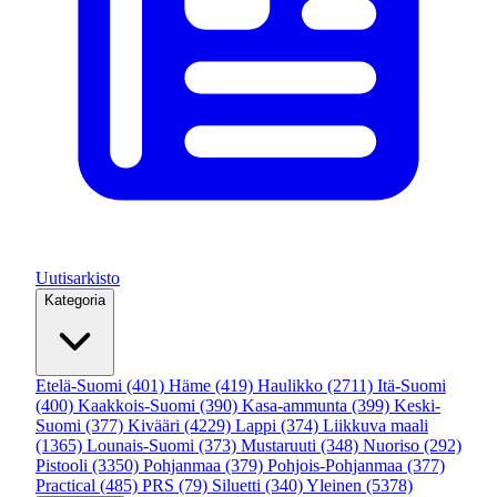
Uutisarkisto
Kategoria
Etelä-Suomi
(401)
Häme
(419)
Haulikko
(2711)
Itä-Suomi
(400)
Kaakkois-Suomi
(390)
Kasa-ammunta
(399)
Keski-
Suomi
(377)
Kivääri
(4229)
Lappi
(374)
Liikkuva maali
(1365)
Lounais-Suomi
(373)
Mustaruuti
(348)
Nuoriso
(292)
Pistooli
(3350)
Pohjanmaa
(379)
Pohjois-Pohjanmaa
(377)
Practical
(485)
PRS
(79)
Siluetti
(340)
Yleinen
(5378)