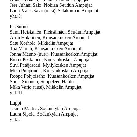
Jere-Juhani Salo, Nokian Seudun Ampujat
Lauri Vähä-Savo (uusi), Satakunnan Ampujat
yht. 8
Itä-Suomi
Sami Heiskanen, Pieksämäen Seudun Ampujat
Armi Häkkinen, Kuusankosken Ampujat
Satu Korhola, Mikkelin Ampujat
Tiia Mauno, Kuusankosken Ampujat
Jonna Mauno (uusi), Kuusankosken Ampujat
Emmi Pekkanen, Kuusankosken Ampujat
Suvi Petäjäsaari, Myllykosken Ampujat
Mika Piipponen, Kuusankosken Ampujat
Roope Pohjoisaho, Kuusankosken Ampujat
Sonja Siitonen, Simpeleen Hahlo
Mika Varjo (uusi), Mikkelin Ampujat
yht. 11
Lappi
Jasmin Mattila, Sodankylän Ampujat
Laura Sipola, Sodankylän Ampujat
yht. 2