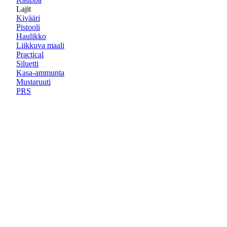
Lajit
Kivääri
Pistooli
Haulikko
Liikkuva maali
Practical
Siluetti
Kasa-ammunta
Mustaruuti
PRS