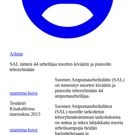
Admin
SAL nimesi 44 urheilijaa nuorten kiväärin ja pistoolin
tehoryhmään
Suomen Ampumaurheiluliitto (SAL)
on nimennyt nuorten kiväärin ja
pistoolin tehoryhmään 44
suurenna kuva
ampumaurheilijaa.
Testileiri
Suomen Ampumaurheiluliiton
Kisakalliossa
(SAL) nuorille tarkoitetun
marraskuu 2015
tehoryhmätoiminnan tarkoituksena
on auttaa ja tukea lahjakkaita nuoria
urheiluampujia heidän
suurenna kuva
harjoittelussaan ja