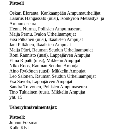
Pistooli
Oskari Eloranta, Kankaanpään Ampumaurheilijat
Lasarus Hangassalo (uusi), Isonkyrön Metsästys- ja
Ampumaseura
Henna Nurma, Poliisien Ampumaseura
Maija Pernu, Ivalon Urheiluampujat
Essi Pitkänen (uusi), Ikaalisten Ampujat
Jani Pitkänen, Ikaalisten Ampujat
Maija Pärri, Rauman Seudun Urheiluampujat
Roni Rannisto (uusi), Lappajärven Ampujat
Elina Ripatti (uusi), Mikkelin Ampujat
Niko Roos, Rauman Seudun Ampujat
Aino Rytkönen (uusi), Mikkelin Ampujat
Leo Salonen, Rauman Seudun Urheiluampujat
Esa Savola, Lappajärven Ampujat
Sandra Toivonen, Poliisien Ampumaseura
Tino Tukiainen (uusi), Mikkelin Ampujat
yht. 15
Tehoryhmävalmentajat:
Pistooli:
Juhani Forsman
Kalle Kivi