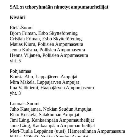
SAL:n tehoryhmään nimetyt ampumaurheilijat
Kivääri
Etelä-Suomi
Björn Friman, Esbo Skytteförening
Cristian Friman, Esbo Skytteförening
Matias Kiuru, Poliisien Ampumaseura
Jenna Kuisma, Poliisien Ampumaseura
Henna Viljanen, Poliisien Ampumaseura
yht. 5
Pohjanmaa
Konsta Aho, Lappajärven Ampujat
Mira Mäkelä, Lappajärven Ampujat
Iina Vaitiniemi, Haapajärven Ampumaseura
yht. 3
Lounais-Suomi
Juho Katajamaa, Nokian Seudun Ampujat
Riku Koskela, Satakunnan Ampujat
Jimi Lång, Kankaanpään Ampumaurheilijat
Jone Lång, Kankaanpään Ampumaurheilijat
Meri-Tuulia Leppänen (uusi), Hämeenlinnan Ampumaseura
Niklas Mäkelä, Nokian Seudun Ampujat