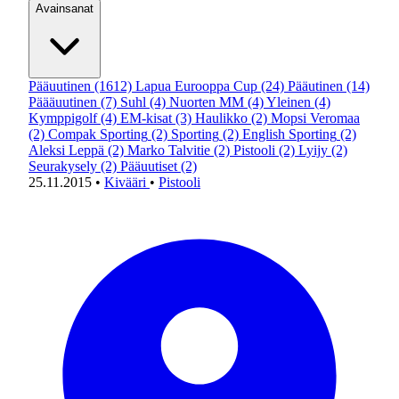
Avainsanat
Pääuutinen
(1612)
Lapua Eurooppa Cup
(24)
Pääutinen
(14)
Päääuutinen
(7)
Suhl
(4)
Nuorten MM
(4)
Yleinen
(4)
Kymppigolf
(4)
EM-kisat
(3)
Haulikko
(2)
Mopsi Veromaa
(2)
Compak Sporting
(2)
Sporting
(2)
English Sporting
(2)
Aleksi Leppä
(2)
Marko Talvitie
(2)
Pistooli
(2)
Lyijy
(2)
Seurakysely
(2)
Pääuutiset
(2)
25.11.2015
•
Kivääri
•
Pistooli