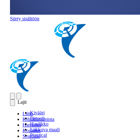
Siirry sisältöön
Lajit
Kivääri
Liitto
Pistooli
Kilpailutoiminta
Haulikko
Harrastus
Liikkuva maali
Koulutus
Practical
Seuroille