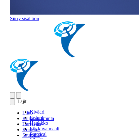
Siirry sisältöön
Lajit
Kivääri
Liitto
Pistooli
Kilpailutoiminta
Haulikko
Harrastus
Liikkuva maali
Koulutus
Practical
Seuroille