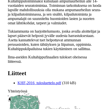
Kultahipputoiminnaksi kutsutaan ampumaurheilun alle 14-
vuotiaiden seuratoimintaa. Toiminnan tarkoituksena on luoda
lapsille mahdollisuuksia olla mukana ampumaurheilun seura-
ja kilpailutoiminnassa, ja sen sisältö, kilpailutoiminta ja
ampumalajit on suunniteltu huomioiden lasten ja nuorten
omat lähtökohdat, tarpeet ja valmiudet.
Tukiammunta on harjoittelumuoto, jonka avulla aloittelijat ja
lapset pääsevät helposti jyvälle uudesta harrastuksestaan.
Asetta kannattelevat tuet helpottavat ammunnan
perusasioiden, kuten tähtäyksen ja liipaisun, oppimista.
Kultahippukilpailuissa tukien käyttäminen on sallittua.
Ilma-aseiden Kultahippufinaalien tulokset oheisessa
liitteessä.
Liitteet
KHF-2016_tulosluettelo.pdf
(310 kB)
Yhteistyössä