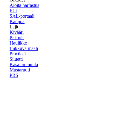
Aloita harrastus
Kiti
SAL-portaali
Kauppa
Lajit
Kivääri
Pistooli
Haulikko
Liikkuva maali
Practical
Siluetti
Kasa-ammunta
Mustaruuti
PRS