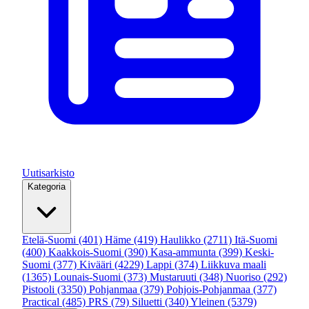
Uutisarkisto
Kategoria
Etelä-Suomi
(401)
Häme
(419)
Haulikko
(2711)
Itä-Suomi
(400)
Kaakkois-Suomi
(390)
Kasa-ammunta
(399)
Keski-
Suomi
(377)
Kivääri
(4229)
Lappi
(374)
Liikkuva maali
(1365)
Lounais-Suomi
(373)
Mustaruuti
(348)
Nuoriso
(292)
Pistooli
(3350)
Pohjanmaa
(379)
Pohjois-Pohjanmaa
(377)
Practical
(485)
PRS
(79)
Siluetti
(340)
Yleinen
(5379)