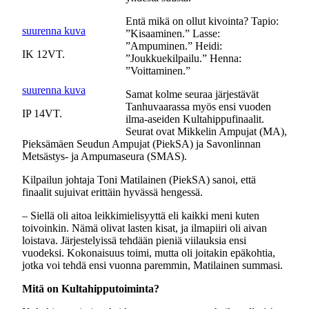
Entä mikä on ollut kivointa? Tapio:
suurenna kuva
”Kisaaminen.” Lasse:
”Ampuminen.” Heidi:
IK 12VT.
”Joukkuekilpailu.” Henna:
”Voittaminen.”
suurenna kuva
Samat kolme seuraa järjestävät
Tanhuvaarassa myös ensi vuoden
IP 14VT.
ilma-aseiden Kultahippufinaalit.
Seurat ovat Mikkelin Ampujat (MA),
Pieksämäen Seudun Ampujat (PiekSA) ja Savonlinnan
Metsästys- ja Ampumaseura (SMAS).
Kilpailun johtaja Toni Matilainen (PiekSA) sanoi, että
finaalit sujuivat erittäin hyvässä hengessä.
– Siellä oli aitoa leikkimielisyyttä eli kaikki meni kuten
toivoinkin. Nämä olivat lasten kisat, ja ilmapiiri oli aivan
loistava. Järjestelyissä tehdään pieniä viilauksia ensi
vuodeksi. Kokonaisuus toimi, mutta oli joitakin epäkohtia,
jotka voi tehdä ensi vuonna paremmin, Matilainen summasi.
Mitä on Kultahipputoiminta?