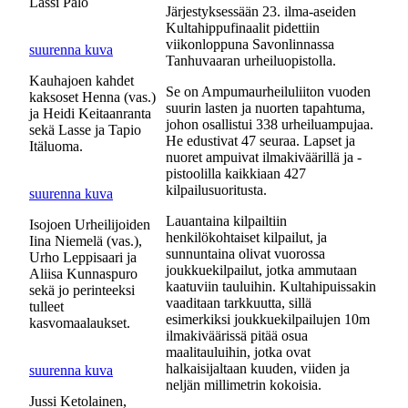
Lassi Palo
Järjestyksessään 23. ilma-aseiden
Kultahippufinaalit pidettiin
viikonloppuna Savonlinnassa
suurenna kuva
Tanhuvaaran urheiluopistolla.
Kauhajoen kahdet
Se on Ampumaurheiluliiton vuoden
kaksoset Henna (vas.)
suurin lasten ja nuorten tapahtuma,
ja Heidi Keitaanranta
johon osallistui 338 urheiluampujaa.
sekä Lasse ja Tapio
He edustivat 47 seuraa. Lapset ja
Itäluoma.
nuoret ampuivat ilmakiväärillä ja -
pistoolilla kaikkiaan 427
kilpailusuoritusta.
suurenna kuva
Lauantaina kilpailtiin
Isojoen Urheilijoiden
henkilökohtaiset kilpailut, ja
Iina Niemelä (vas.),
sunnuntaina olivat vuorossa
Urho Leppisaari ja
joukkuekilpailut, jotka ammutaan
Aliisa Kunnaspuro
kaatuviin tauluihin. Kultahipuissakin
sekä jo perinteeksi
vaaditaan tarkkuutta, sillä
tulleet
esimerkiksi joukkuekilpailujen 10m
kasvomaalaukset.
ilmakiväärissä pitää osua
maalitauluihin, jotka ovat
halkaisijaltaan kuuden, viiden ja
suurenna kuva
neljän millimetrin kokoisia.
Jussi Ketolainen,