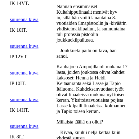
IK 14VT.
Nannan ensimmäiset
Kultahippufinaalit menivät hyv
in, sillä hän voitti lauantaina 8-
suurenna kuva
vuotiaiden ilmapistoolin ja -kiväärin
yhdistelmäkilpailun, ja sunnuntaina
IK 10IT.
tuli pronssia pistoolin
joukkuekilpailussa.
suurenna kuva
– Joukkuekilpailu on kiva, hän
sanoi.
IP 12VT.
Kauhajoen Ampujilla oli mukana 17
lasta, joiden joukossa olivat kahdet
suurenna kuva
kaksoset: Henna ja Heidi
IP 10IT.
Keitaanranta sekä Lasse ja Tapio
Itäluoma. Kahdeksanvuotiaat tytöt
olivat finaaleissa mukana nyt toisen
suurenna kuva
kerran. Yksitoistavuotiaista pojista
Lasse kilpaili finaaleissa kolmannen
IK 14HT.
ja Tapio toisen kerran.
Millaista täällä on ollut?
suurenna kuva
– Kivaa, kuului neljä kertaa kuin
IK 8IT.
yhdestä suusta.