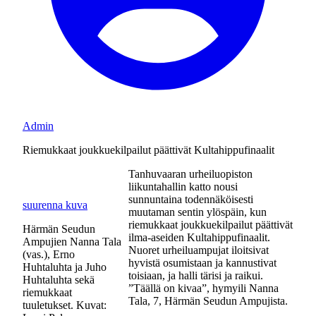
Admin
Riemukkaat joukkuekilpailut päättivät Kultahippufinaalit
Tanhuvaaran urheiluopiston
liikuntahallin katto nousi
sunnuntaina todennäköisesti
suurenna kuva
muutaman sentin ylöspäin, kun
riemukkaat joukkuekilpailut päättivät
Härmän Seudun
ilma-aseiden Kultahippufinaalit.
Ampujien Nanna Tala
Nuoret urheiluampujat iloitsivat
(vas.), Erno
hyvistä osumistaan ja kannustivat
Huhtaluhta ja Juho
toisiaan, ja halli tärisi ja raikui.
Huhtaluhta sekä
”Täällä on kivaa”, hymyili Nanna
riemukkaat
Tala, 7, Härmän Seudun Ampujista.
tuuletukset. Kuvat: