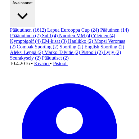
Avainsanat
Pääuutinen
(1612)
Lapua Eurooppa Cup
(24)
Pääutinen
(14)
Päääuutinen
(7)
Suhl
(4)
Nuorten MM
(4)
Yleinen
(4)
Kymppigolf
(4)
EM-kisat
(3)
Haulikko
(2)
Mopsi Veromaa
(2)
Compak Sporting
(2)
Sporting
(2)
English Sporting
(2)
Aleksi Leppä
(2)
Marko Talvitie
(2)
Pistooli
(2)
Lyijy
(2)
Seurakysely
(2)
Pääuutiset
(2)
10.4.2016
•
Kivääri
•
Pistooli