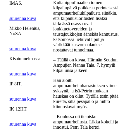
Kultahippufinaalien toinen
IMAS.
kilpailupäivä poikkeaa perinteisestä
ampumaurheilukilpailusta siinäkin,
suurenna kuva
että kilpailusuoritusten lisäksi
tärkeässä osassa ovat
Mikko Helenius,
joukkuetovereiden ja
NoSA.
taustajoukkojen äänekäs kannustus,
katsomossa liehuvat liput ja
värikkäät kasvomaalaukset
suurenna kuva
nostattavat tunnelmaa.
Kisatunnelmassa.
– Täällä on kivaa, Härmän Seudun
Ampujien Nanna Tala, 7, hymyili
kilpailunsa jälkeen.
suurenna kuva
Hän aloitti
IP 8IT.
ampumaurheiluharrastuksen viime
syksynä, ja isä-Petrin mukaan
hauskaa on ollut. Tytöllä tosin pitää
suurenna kuva
kiirettä, sillä pesäpallo ja hiihto
kiinnostavat myös.
IK 12HT.
– Koulussa oli tietoisku
ampumaurheilusta. Likka kokeili ja
suurenna kuva
innostui, Petri Tala kertoi.