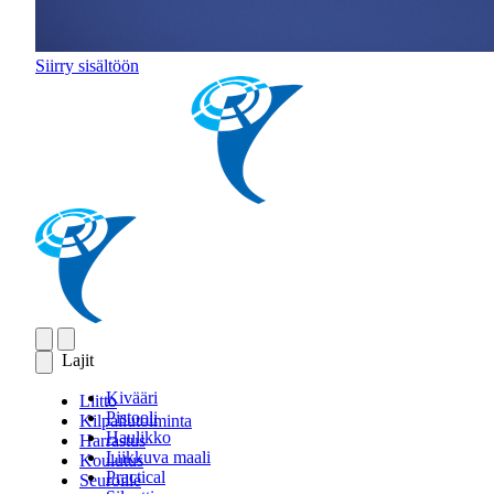
Siirry sisältöön
Lajit
Kivääri
Liitto
Pistooli
Kilpailutoiminta
Haulikko
Harrastus
Liikkuva maali
Koulutus
Practical
Seuroille