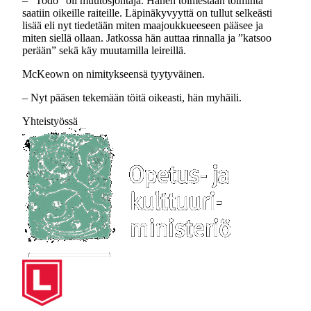
– ”Todo” oli muutosjohtaja. Hänen toimestaan toiminta
saatiin oikeille raiteille. Läpinäkyvyyttä on tullut selkeästi
lisää eli nyt tiedetään miten maajoukkueeseen pääsee ja
miten siellä ollaan. Jatkossa hän auttaa rinnalla ja ”katsoo
perään” sekä käy muutamilla leireillä.
McKeown on nimitykseensä tyytyväinen.
– Nyt pääsen tekemään töitä oikeasti, hän myhäili.
Yhteistyössä