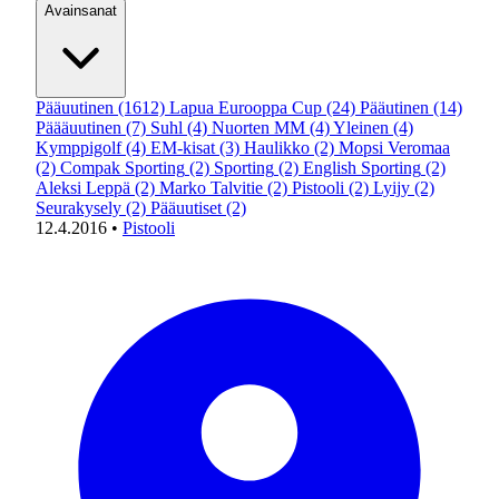
Avainsanat
Pääuutinen
(1612)
Lapua Eurooppa Cup
(24)
Pääutinen
(14)
Päääuutinen
(7)
Suhl
(4)
Nuorten MM
(4)
Yleinen
(4)
Kymppigolf
(4)
EM-kisat
(3)
Haulikko
(2)
Mopsi Veromaa
(2)
Compak Sporting
(2)
Sporting
(2)
English Sporting
(2)
Aleksi Leppä
(2)
Marko Talvitie
(2)
Pistooli
(2)
Lyijy
(2)
Seurakysely
(2)
Pääuutiset
(2)
12.4.2016
•
Pistooli