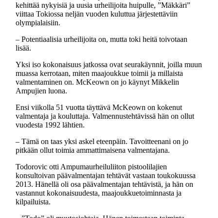
kehittää nykyisiä ja uusia urheilijoita huipulle, ”Mäkkäri”
viittaa Tokiossa neljän vuoden kuluttua järjestettäviin
olympialaisiin.
– Potentiaalisia urheilijoita on, mutta toki heitä toivotaan
lisää.
Yksi iso kokonaisuus jatkossa ovat seurakäynnit, joilla muun
muassa kerrotaan, miten maajoukkue toimii ja millaista
valmentaminen on. McKeown on jo käynyt Mikkelin
Ampujien luona.
Ensi viikolla 51 vuotta täyttävä McKeown on kokenut
valmentaja ja kouluttaja. Valmennustehtävissä hän on ollut
vuodesta 1992 lähtien.
– Tämä on taas yksi askel eteenpäin. Tavoitteenani on jo
pitkään ollut toimia ammattimaisena valmentajana.
Todorovic otti Ampumaurheiluliiton pistoolilajien
konsultoivan päävalmentajan tehtävät vastaan toukokuussa
2013. Hänellä oli osa päävalmentajan tehtävistä, ja hän on
vastannut kokonaisuudesta, maajoukkuetoiminnasta ja
kilpailuista.