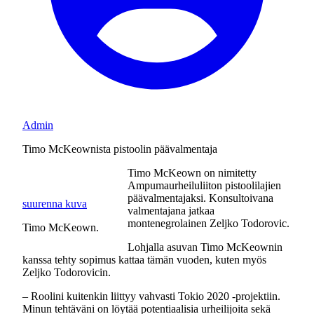
Admin
Timo McKeownista pistoolin päävalmentaja
Timo McKeown on nimitetty
Ampumaurheiluliiton pistoolilajien
päävalmentajaksi. Konsultoivana
suurenna kuva
valmentajana jatkaa
montenegrolainen Zeljko Todorovic.
Timo McKeown.
Lohjalla asuvan Timo McKeownin
kanssa tehty sopimus kattaa tämän vuoden, kuten myös
Zeljko Todorovicin.
– Roolini kuitenkin liittyy vahvasti Tokio 2020 -projektiin.
Minun tehtäväni on löytää potentiaalisia urheilijoita sekä