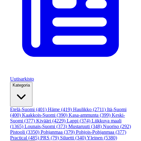
Uutisarkisto
Kategoria
Etelä-Suomi
(401)
Häme
(419)
Haulikko
(2711)
Itä-Suomi
(400)
Kaakkois-Suomi
(390)
Kasa-ammunta
(399)
Keski-
Suomi
(377)
Kivääri
(4229)
Lappi
(374)
Liikkuva maali
(1365)
Lounais-Suomi
(373)
Mustaruuti
(348)
Nuoriso
(292)
Pistooli
(3350)
Pohjanmaa
(379)
Pohjois-Pohjanmaa
(377)
Practical
(485)
PRS
(79)
Siluetti
(340)
Yleinen
(5380)