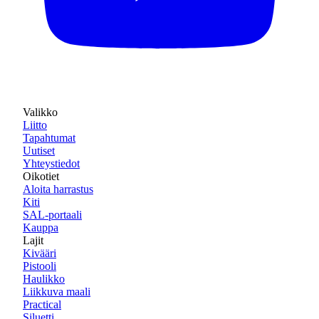
Valikko
Liitto
Tapahtumat
Uutiset
Yhteystiedot
Oikotiet
Aloita harrastus
Kiti
SAL-portaali
Kauppa
Lajit
Kivääri
Pistooli
Haulikko
Liikkuva maali
Practical
Siluetti