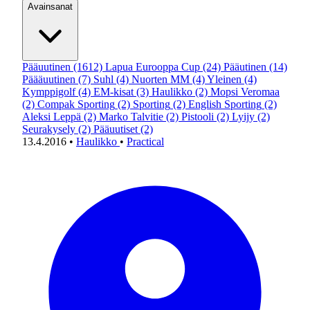
Avainsanat
Pääuutinen
(1612)
Lapua Eurooppa Cup
(24)
Pääutinen
(14)
Päääuutinen
(7)
Suhl
(4)
Nuorten MM
(4)
Yleinen
(4)
Kymppigolf
(4)
EM-kisat
(3)
Haulikko
(2)
Mopsi Veromaa
(2)
Compak Sporting
(2)
Sporting
(2)
English Sporting
(2)
Aleksi Leppä
(2)
Marko Talvitie
(2)
Pistooli
(2)
Lyijy
(2)
Seurakysely
(2)
Pääuutiset
(2)
13.4.2016
•
Haulikko
•
Practical