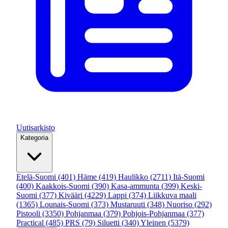
Uutisarkisto
Kategoria
Etelä-Suomi
(401)
Häme
(419)
Haulikko
(2711)
Itä-Suomi
(400)
Kaakkois-Suomi
(390)
Kasa-ammunta
(399)
Keski-
Suomi
(377)
Kivääri
(4229)
Lappi
(374)
Liikkuva maali
(1365)
Lounais-Suomi
(373)
Mustaruuti
(348)
Nuoriso
(292)
Pistooli
(3350)
Pohjanmaa
(379)
Pohjois-Pohjanmaa
(377)
Practical
(485)
PRS
(79)
Siluetti
(340)
Yleinen
(5379)