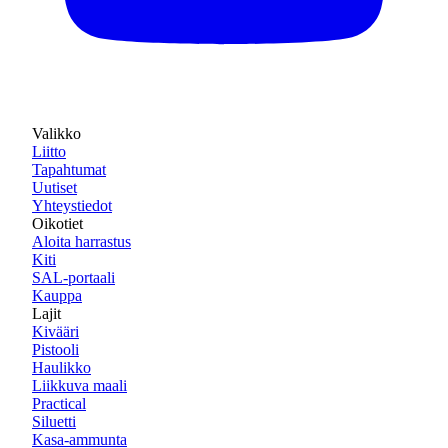
Valikko
Liitto
Tapahtumat
Uutiset
Yhteystiedot
Oikotiet
Aloita harrastus
Kiti
SAL-portaali
Kauppa
Lajit
Kivääri
Pistooli
Haulikko
Liikkuva maali
Practical
Siluetti
Kasa-ammunta