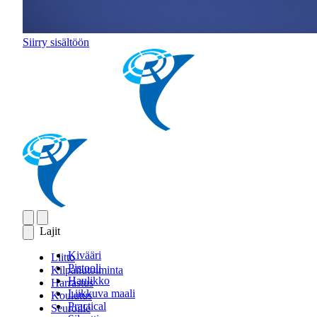
Siirry sisältöön
Lajit
Kivääri
Liitto
Pistooli
Kilpailutoiminta
Haulikko
Harrastus
Liikkuva maali
Koulutus
Practical
Seuroille