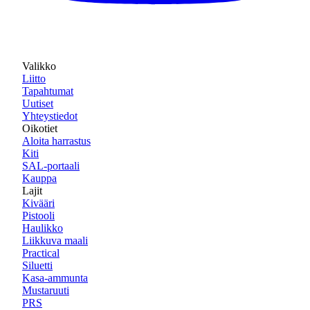
Valikko
Liitto
Tapahtumat
Uutiset
Yhteystiedot
Oikotiet
Aloita harrastus
Kiti
SAL-portaali
Kauppa
Lajit
Kivääri
Pistooli
Haulikko
Liikkuva maali
Practical
Siluetti
Kasa-ammunta
Mustaruuti
PRS