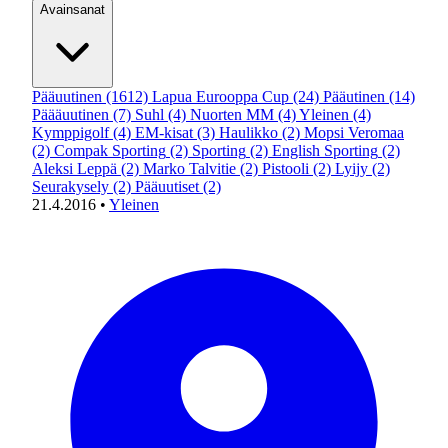
Avainsanat
Pääuutinen
(1612)
Lapua Eurooppa Cup
(24)
Pääutinen
(14)
Päääuutinen
(7)
Suhl
(4)
Nuorten MM
(4)
Yleinen
(4)
Kymppigolf
(4)
EM-kisat
(3)
Haulikko
(2)
Mopsi Veromaa
(2)
Compak Sporting
(2)
Sporting
(2)
English Sporting
(2)
Aleksi Leppä
(2)
Marko Talvitie
(2)
Pistooli
(2)
Lyijy
(2)
Seurakysely
(2)
Pääuutiset
(2)
21.4.2016
•
Yleinen