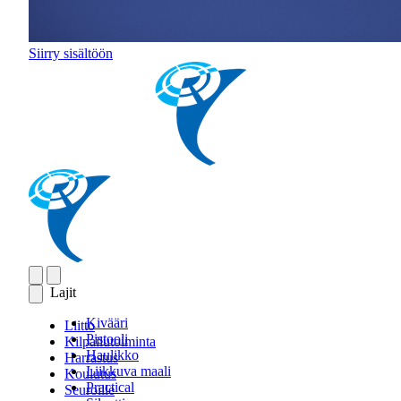
Siirry sisältöön
Lajit
Kivääri
Liitto
Pistooli
Kilpailutoiminta
Haulikko
Harrastus
Liikkuva maali
Koulutus
Practical
Seuroille