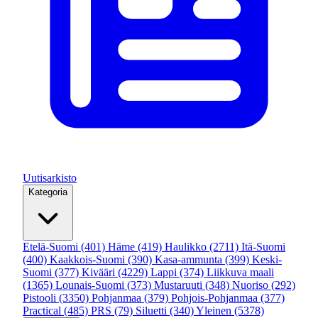
Uutisarkisto
Kategoria
Etelä-Suomi
(401)
Häme
(419)
Haulikko
(2711)
Itä-Suomi
(400)
Kaakkois-Suomi
(390)
Kasa-ammunta
(399)
Keski-
Suomi
(377)
Kivääri
(4229)
Lappi
(374)
Liikkuva maali
(1365)
Lounais-Suomi
(373)
Mustaruuti
(348)
Nuoriso
(292)
Pistooli
(3350)
Pohjanmaa
(379)
Pohjois-Pohjanmaa
(377)
Practical
(485)
PRS
(79)
Siluetti
(340)
Yleinen
(5378)