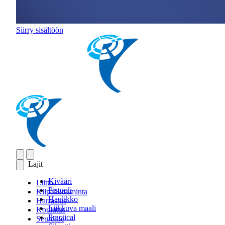
Siirry sisältöön
Lajit
Kivääri
Liitto
Pistooli
Kilpailutoiminta
Haulikko
Harrastus
Liikkuva maali
Koulutus
Practical
Seuroille