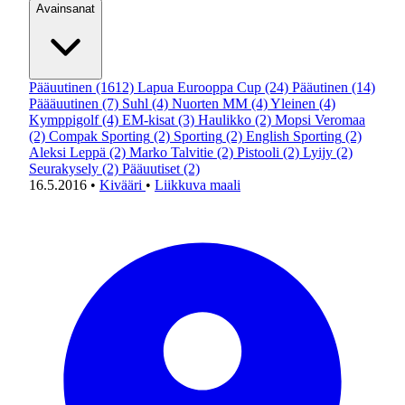
Avainsanat
Pääuutinen
(1612)
Lapua Eurooppa Cup
(24)
Pääutinen
(14)
Päääuutinen
(7)
Suhl
(4)
Nuorten MM
(4)
Yleinen
(4)
Kymppigolf
(4)
EM-kisat
(3)
Haulikko
(2)
Mopsi Veromaa
(2)
Compak Sporting
(2)
Sporting
(2)
English Sporting
(2)
Aleksi Leppä
(2)
Marko Talvitie
(2)
Pistooli
(2)
Lyijy
(2)
Seurakysely
(2)
Pääuutiset
(2)
16.5.2016
•
Kivääri
•
Liikkuva maali