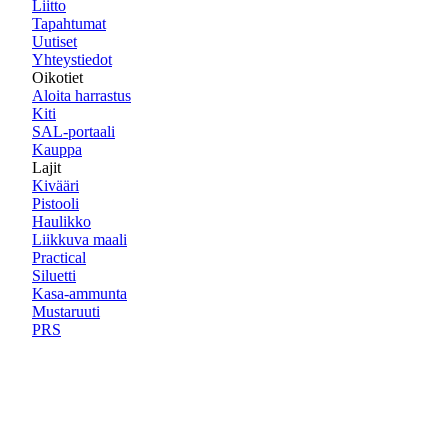
Liitto
Tapahtumat
Uutiset
Yhteystiedot
Oikotiet
Aloita harrastus
Kiti
SAL-portaali
Kauppa
Lajit
Kivääri
Pistooli
Haulikko
Liikkuva maali
Practical
Siluetti
Kasa-ammunta
Mustaruuti
PRS