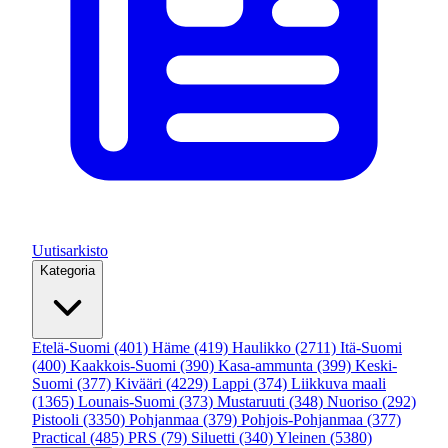
Uutisarkisto
Kategoria
Etelä-Suomi
(401)
Häme
(419)
Haulikko
(2711)
Itä-Suomi
(400)
Kaakkois-Suomi
(390)
Kasa-ammunta
(399)
Keski-
Suomi
(377)
Kivääri
(4229)
Lappi
(374)
Liikkuva maali
(1365)
Lounais-Suomi
(373)
Mustaruuti
(348)
Nuoriso
(292)
Pistooli
(3350)
Pohjanmaa
(379)
Pohjois-Pohjanmaa
(377)
Practical
(485)
PRS
(79)
Siluetti
(340)
Yleinen
(5380)