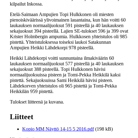
kilpailut Inkossa.
Etelä-Saimaan Ampujien Topi Hulkkonen oli miesten
pienoiskiväärissä ylivoimainen lauantaina, kun hän voitti 60
laukauksen normaalijuoksut 591 pisteellä ja 40 laukauksen
sekajuoksut 394 pisteellä. Lajien SE-tulokset 596 ja 399 ovat
Krister Holmbergin ampumia. Hulkkosen yhteistulos oli 985
pistettä. Yhteistuloksessa toiseksi laukoi Satakunnan
Ampujien Heikki Lähdekorpi 978 pisteellä.
Heikki Lähdekorpi voitti sunnuntaina ilmakiväärin 60
laukauksen normaalijuoksut 577 pisteellä ja 40 laukauksen
sekajuoksut 388 pisteellä. Topi Hulkkonen hävisi
normaalijuoksuissa pisteen ja Tomi-Pekka Heikkilä kaksi
pistettä. Sekajuoksuissa Sami Heikkilä hävisi pisteen.
Lähdekorven yhteistulos oli 965 pistettä ja Tomi-Pekka
Heikkilän 959 pistettä.
Tulokset liitteenä ja kuvana.
Liitteet
Kopio MM Näyttö 14-15 5 2016.pdf
(198 kB)