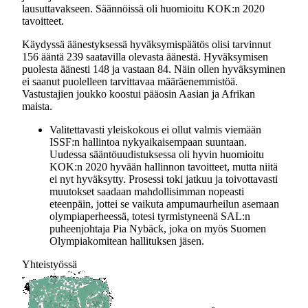
lausuttavakseen. Säännöissä oli huomioitu KOK:n 2020
tavoitteet.
Käydyssä äänestyksessä hyväksymispäätös olisi tarvinnut
156 ääntä 239 saatavilla olevasta äänestä. Hyväksymisen
puolesta äänesti 148 ja vastaan 84. Näin ollen hyväksyminen
ei saanut puolelleen tarvittavaa määräenemmistöä.
Vastustajien joukko koostui pääosin Aasian ja Afrikan
maista.
Valitettavasti yleiskokous ei ollut valmis viemään
ISSF:n hallintoa nykyaikaisempaan suuntaan.
Uudessa sääntöuudistuksessa oli hyvin huomioitu
KOK:n 2020 hyvään hallinnon tavoitteet, mutta niitä
ei nyt hyväksytty. Prosessi toki jatkuu ja toivottavasti
muutokset saadaan mahdollisimman nopeasti
eteenpäin, jottei se vaikuta ampumaurheilun asemaan
olympiaperheessä, totesi tyrmistyneenä SAL:n
puheenjohtaja Pia Nybäck, joka on myös Suomen
Olympiakomitean hallituksen jäsen.
Yhteistyössä