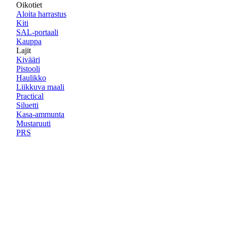
Oikotiet
Aloita harrastus
Kiti
SAL-portaali
Kauppa
Lajit
Kivääri
Pistooli
Haulikko
Liikkuva maali
Practical
Siluetti
Kasa-ammunta
Mustaruuti
PRS