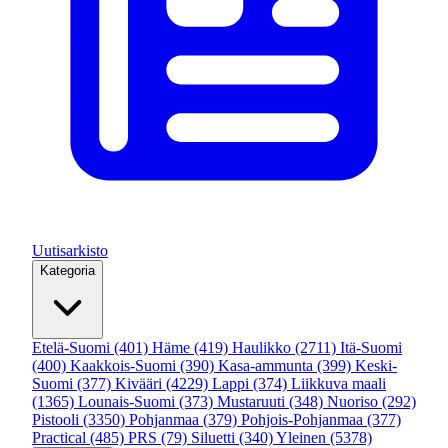
Uutisarkisto
Kategoria
Etelä-Suomi
(401)
Häme
(419)
Haulikko
(2711)
Itä-Suomi
(400)
Kaakkois-Suomi
(390)
Kasa-ammunta
(399)
Keski-
Suomi
(377)
Kivääri
(4229)
Lappi
(374)
Liikkuva maali
(1365)
Lounais-Suomi
(373)
Mustaruuti
(348)
Nuoriso
(292)
Pistooli
(3350)
Pohjanmaa
(379)
Pohjois-Pohjanmaa
(377)
Practical
(485)
PRS
(79)
Siluetti
(340)
Yleinen
(5378)