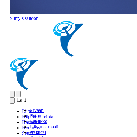
Siirry sisältöön
Lajit
Kivääri
Liitto
Pistooli
Kilpailutoiminta
Haulikko
Harrastus
Liikkuva maali
Koulutus
Practical
Seuroille