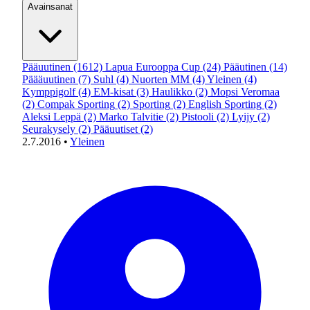
Avainsanat
Pääuutinen
(1612)
Lapua Eurooppa Cup
(24)
Pääutinen
(14)
Päääuutinen
(7)
Suhl
(4)
Nuorten MM
(4)
Yleinen
(4)
Kymppigolf
(4)
EM-kisat
(3)
Haulikko
(2)
Mopsi Veromaa
(2)
Compak Sporting
(2)
Sporting
(2)
English Sporting
(2)
Aleksi Leppä
(2)
Marko Talvitie
(2)
Pistooli
(2)
Lyijy
(2)
Seurakysely
(2)
Pääuutiset
(2)
2.7.2016
•
Yleinen