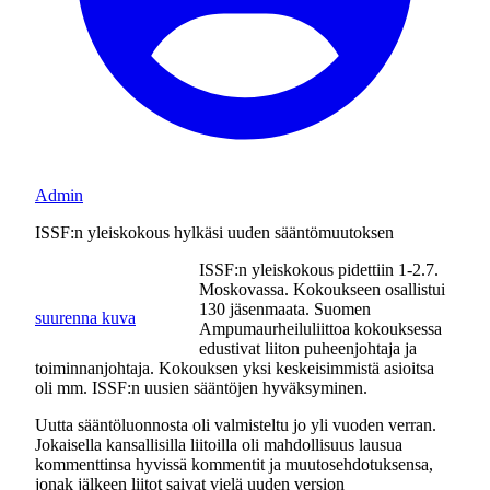
Admin
ISSF:n yleiskokous hylkäsi uuden sääntömuutoksen
ISSF:n yleiskokous pidettiin 1-2.7.
Moskovassa. Kokoukseen osallistui
130 jäsenmaata. Suomen
suurenna kuva
Ampumaurheiluliittoa kokouksessa
edustivat liiton puheenjohtaja ja
toiminnanjohtaja. Kokouksen yksi keskeisimmistä asioitsa
oli mm. ISSF:n uusien sääntöjen hyväksyminen.
Uutta sääntöluonnosta oli valmisteltu jo yli vuoden verran.
Jokaisella kansallisilla liitoilla oli mahdollisuus lausua
kommenttinsa hyvissä kommentit ja muutosehdotuksensa,
jonak jälkeen liitot saivat vielä uuden version