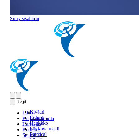
Siirry sisältöön
Lajit
Kivääri
Liitto
Pistooli
Kilpailutoiminta
Haulikko
Harrastus
Liikkuva maali
Koulutus
Practical
Seuroille