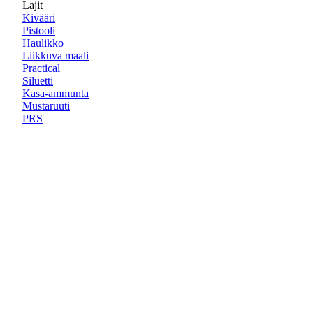
Lajit
Kivääri
Pistooli
Haulikko
Liikkuva maali
Practical
Siluetti
Kasa-ammunta
Mustaruuti
PRS