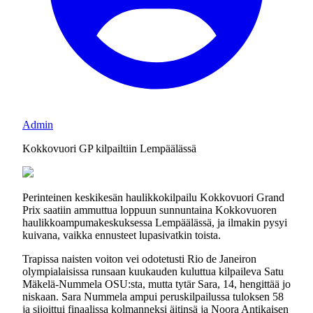
Admin
Kokkovuori GP kilpailtiin Lempäälässä
Perinteinen keskikesän haulikkokilpailu Kokkovuori Grand
Prix saatiin ammuttua loppuun sunnuntaina Kokkovuoren
haulikkoampumakeskuksessa Lempäälässä, ja ilmakin pysyi
kuivana, vaikka ennusteet lupasivatkin toista.
Trapissa naisten voiton vei odotetusti Rio de Janeiron
olympialaisissa runsaan kuukauden kuluttua kilpaileva Satu
Mäkelä-Nummela OSU:sta, mutta tytär Sara, 14, hengittää jo
niskaan. Sara Nummela ampui peruskilpailussa tuloksen 58
ja sijoittui finaalissa kolmanneksi äitinsä ja Noora Antikaisen