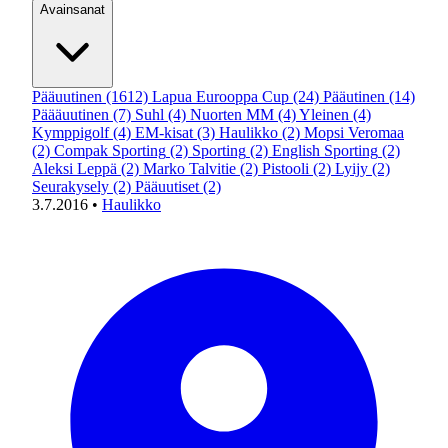
Avainsanat
Pääuutinen
(1612)
Lapua Eurooppa Cup
(24)
Pääutinen
(14)
Päääuutinen
(7)
Suhl
(4)
Nuorten MM
(4)
Yleinen
(4)
Kymppigolf
(4)
EM-kisat
(3)
Haulikko
(2)
Mopsi Veromaa
(2)
Compak Sporting
(2)
Sporting
(2)
English Sporting
(2)
Aleksi Leppä
(2)
Marko Talvitie
(2)
Pistooli
(2)
Lyijy
(2)
Seurakysely
(2)
Pääuutiset
(2)
3.7.2016
•
Haulikko