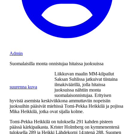
Admin
Suomalaisilla monta onnistujaa hitaissa juoksuissa
Liikkuvan maalin MM-kilpailut
Saksan Suhlissa jatkuivat tiistaina
ilmakiväärillä, jolla hitaissa
suurenna kuva
juoksuissa nähtiin monta
suomalaisonnistujaa. Erityisen
hyvistä asemista keskiviikkona ammuttaviin nopeisiin
juoksuihin pääsivät miehissä Tomi-Pekka Heikkilä ja pojissa
Mika Heikkilä, jotka ovat sijalla kolme.
Tomi-Pekka Heikkilä on tuloksella 291 kahden pisteen
päässä kärkipaikasta. Krister Holmberg on kymmenentenä
tuloksella 289 ja Heikki Lähdekorpi 14:ntenä 288. Suomen