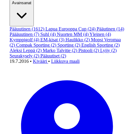
Avainsanat
Pääuutinen
(1612)
Lapua Eurooppa Cup
(24)
Pääutinen
(14)
Päääuutinen
(7)
Suhl
(4)
Nuorten MM
(4)
Yleinen
(4)
Kymppigolf
(4)
EM-kisat
(3)
Haulikko
(2)
Mopsi Veromaa
(2)
Compak Sporting
(2)
Sporting
(2)
English Sporting
(2)
Aleksi Leppä
(2)
Marko Talvitie
(2)
Pistooli
(2)
Lyijy
(2)
Seurakysely
(2)
Pääuutiset
(2)
19.7.2016
•
Kivääri
•
Liikkuva maali