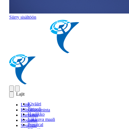
Siirry sisältöön
Lajit
Kivääri
Liitto
Pistooli
Kilpailutoiminta
Haulikko
Harrastus
Liikkuva maali
Koulutus
Practical
Seuroille