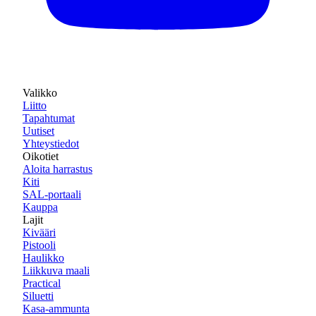
Valikko
Liitto
Tapahtumat
Uutiset
Yhteystiedot
Oikotiet
Aloita harrastus
Kiti
SAL-portaali
Kauppa
Lajit
Kivääri
Pistooli
Haulikko
Liikkuva maali
Practical
Siluetti
Kasa-ammunta