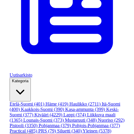
Uutisarkisto
Kategoria
Etelä-Suomi
(401)
Häme
(419)
Haulikko
(2711)
Itä-Suomi
(400)
Kaakkois-Suomi
(390)
Kasa-ammunta
(399)
Keski-
Suomi
(377)
Kivääri
(4229)
Lappi
(374)
Liikkuva maali
(1365)
Lounais-Suomi
(373)
Mustaruuti
(348)
Nuoriso
(292)
Pistooli
(3350)
Pohjanmaa
(379)
Pohjois-Pohjanmaa
(377)
Practical
(485)
PRS
(79)
Siluetti
(340)
Yleinen
(5378)