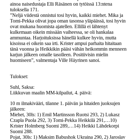
ainoa naisedustaja Elli Räsänen on tytöissä 13:ntena
tuloksella 171.
”Neljä viidestä onnistui tosi hyvin, kaikki miehet. Mika ja
Tomi-Pekka olivat jopa oman tasonsa yläpäässä, tosi hyvin
ovat mukana huomista ajatellen. Ellillä ei lähtenyt
kulkemaan oikein missään vaiheessa, se oli hankalaa
ammuntaa. Harjoituksissa hänellä kulkee hyvin, mutta
kisoissa ei oikein saa irti. Krister ampui parhaita hitaitaan
tänä vuonna ja Heikkikin pääsi vähän heikommin menneen
karjun jälkeen omalle tasolleen. Positiivisin mielin
huomiseen”, valmentaja Ville Häyrinen sanoi.
Tulokset:
Suhl, Saksa:
Liikkuvan maalin MM-kilpailut, 4. päivä:
10 m ilmakivääri, tilanne 1. päivän ja hitaiden juoksujen
jälkeen:
Miehet, 30ls: 1) Emil Martinsson Ruotsi 293, 2) Lukasz
Czapla Puola 292, 3) Tomi-Pekka Heikkilä 291,…10)
Krister Holmberg Suomi 289,…14) Heikki Lähdekorpi
Suomi 288.
Pojat, 30ls: 1) Maksim Babushok Ukraina 290, 2) Jaroslav