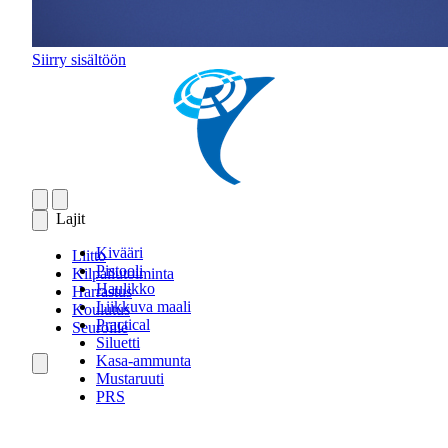
Siirry sisältöön
Lajit
Kivääri
Liitto
Pistooli
Kilpailutoiminta
Haulikko
Harrastus
Liikkuva maali
Koulutus
Practical
Seuroille
Siluetti
Kasa-ammunta
Mustaruuti
PRS