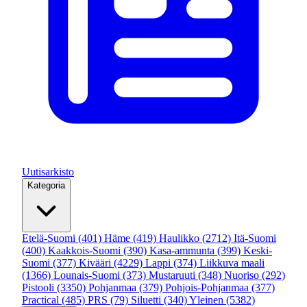
Uutisarkisto
Kategoria
Etelä-Suomi
(401)
Häme
(419)
Haulikko
(2712)
Itä-Suomi
(400)
Kaakkois-Suomi
(390)
Kasa-ammunta
(399)
Keski-
Suomi
(377)
Kivääri
(4229)
Lappi
(374)
Liikkuva maali
(1366)
Lounais-Suomi
(373)
Mustaruuti
(348)
Nuoriso
(292)
Pistooli
(3350)
Pohjanmaa
(379)
Pohjois-Pohjanmaa
(377)
Practical
(485)
PRS
(79)
Siluetti
(340)
Yleinen
(5382)