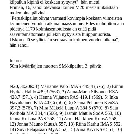
kilpailun kipinä ei koskaan syttynyt", hän mietti.
Friman, 16, sanoi olevansa iloinen M20-mestaruuksistaan
molempina päivinä.
"Peruskilpailut olivat varmasti kovimpia koskaan viimeisten
kymmenen vuoden aikana maassamme. Edes mahdottomana
pidettyä 1170 kolmiasentotulosta en enää pidä
saavuttamattomana jollekin nykyisista huippunuorista.
Uskon että se ylitetään seuraavan kolmen vuoden aikana",
hän sanoi.
Inkoo:
50m kiväärilajien nuorten SM-kilpailut, 3. päivä:
N20, 3x20ls: 1) Marianne Palo IMAS 445,4 (576), 2) Emmi
Hyrkäs Hahlo 439,3 (563), 3) Anna-Maria Siivonen RSA
428,7 (571), 4) Henna Viljanen PAS 419,1 (569), 5) Inka
Havukainen KitA 407,6 (565), 6) Saana Peltonen KeuSA
397,3 (576), 7) Mira Mäkelä LappjA 384,5 (570), 8) Satu
Korhola MA 384,4 (566), 9) Jasmin Mattila SodA 563, 10)
Jenna Kuisma PAS 558, 11) Armi Häkkinen KuusA 558,
12) Jonna Mauno KuusA 557, 13) Riina Karhu IMAS 552,
14) Suvi Petäjäsaari MyA 552, 15) Aina Kivi KSF 551, 16)