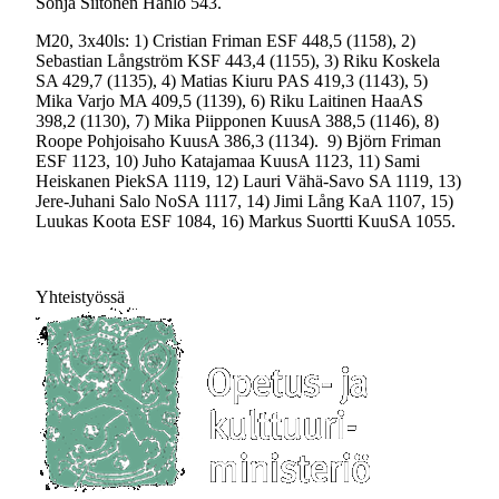
Sonja Siitonen Hahlo 543.
M20, 3x40ls: 1) Cristian Friman ESF 448,5 (1158), 2)
Sebastian Långström KSF 443,4 (1155), 3) Riku Koskela
SA 429,7 (1135), 4) Matias Kiuru PAS 419,3 (1143), 5)
Mika Varjo MA 409,5 (1139), 6) Riku Laitinen HaaAS
398,2 (1130), 7) Mika Piipponen KuusA 388,5 (1146), 8)
Roope Pohjoisaho KuusA 386,3 (1134). 9) Björn Friman
ESF 1123, 10) Juho Katajamaa KuusA 1123, 11) Sami
Heiskanen PiekSA 1119, 12) Lauri Vähä-Savo SA 1119, 13)
Jere-Juhani Salo NoSA 1117, 14) Jimi Lång KaA 1107, 15)
Luukas Koota ESF 1084, 16) Markus Suortti KuuSA 1055.
Yhteistyössä