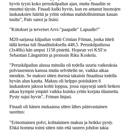
hyvin tyyni koko peruskilpailun ajan, mutta finaaliin se
muuttui täysin. Finaali kulki hyvin, kun en antanut huonojen
laukauksien häiritä ja yritin odottaa mahdollisimman kauan
tuulta”, Palo sanoi ja lisäsi:
”Kiitokset ja terveiset Arvi-"paapalle" Lapualle!”
M20-sarjassa kilpailun voitti Cristian Friman, jonka titteli
tällä kertaa tuli finaalituloksella 448,5. Peruskilpailussa
(3x40ls) hän ampui 1158 pistettä. Hopean vei KSF:n
Sebastian Långström ja pronssin Riku Koskela.
"Peruskilpailun alussa minulla oli todella suuria vaikeuksia
polviasennon kanssa mutta selvittelin ne, vaikka aikaa
menikin. Se maksoi sitten itsensä takaisin finaalissa todella
hyvän alun kautta. Makuu oli helppo poislukien 6
laukauksen jaksoa kohti loppua, jossa rajaysejä sateli hetken
aikaa kympin ympäri vaikka kuinka yritin korjata tilannetta.
Pysty sujui hyvin", Friman linjasi.
Finaali oli hänen mukaansa sitten lähes päinvastainen
suoritus:
"Erinomainen polvi, kohtalainen makuu ja heikko pysty.
Ehkä homma toimi sitten niin että suuren johdon takia