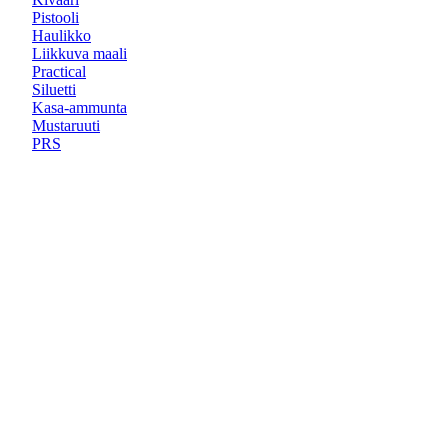
Pistooli
Haulikko
Liikkuva maali
Practical
Siluetti
Kasa-ammunta
Mustaruuti
PRS