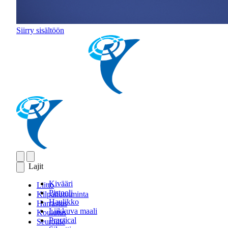
Siirry sisältöön
Lajit
Kivääri
Liitto
Pistooli
Kilpailutoiminta
Haulikko
Harrastus
Liikkuva maali
Koulutus
Practical
Seuroille