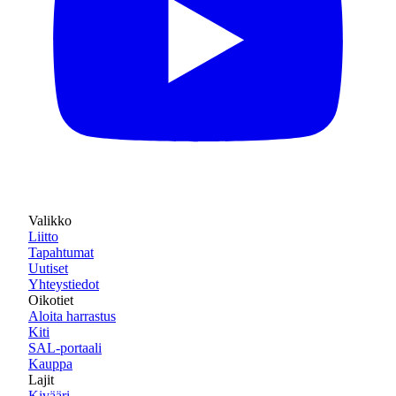
Valikko
Liitto
Tapahtumat
Uutiset
Yhteystiedot
Oikotiet
Aloita harrastus
Kiti
SAL-portaali
Kauppa
Lajit
Kivääri