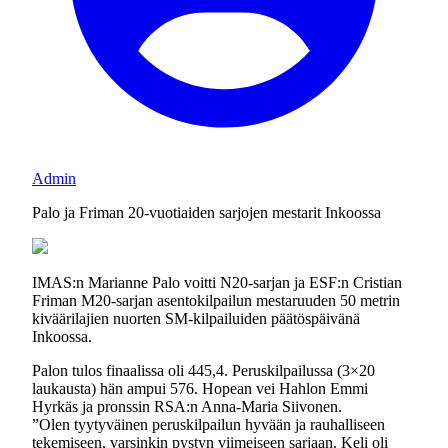
Admin
Palo ja Friman 20-vuotiaiden sarjojen mestarit Inkoossa
IMAS:n Marianne Palo voitti N20-sarjan ja ESF:n Cristian
Friman M20-sarjan asentokilpailun mestaruuden 50 metrin
kiväärilajien nuorten SM-kilpailuiden päätöspäivänä
Inkoossa.
Palon tulos finaalissa oli 445,4. Peruskilpailussa (3×20
laukausta) hän ampui 576. Hopean vei Hahlon Emmi
Hyrkäs ja pronssin RSA:n Anna-Maria Siivonen.
”Olen tyytyväinen peruskilpailun hyvään ja rauhalliseen
tekemiseen, varsinkin pystyn viimeiseen sarjaan. Keli oli