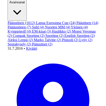
Avainsanat
Pääuutinen
(1612)
Lapua Eurooppa Cup
(24)
Pääutinen
(14)
Päääuutinen
(7)
Suhl
(4)
Nuorten MM
(4)
Yleinen
(4)
Kymppigolf
(4)
EM-kisat
(3)
Haulikko
(2)
Mopsi Veromaa
(2)
Compak Sporting
(2)
Sporting
(2)
English Sporting
(2)
Aleksi Leppä
(2)
Marko Talvitie
(2)
Pistooli
(2)
Lyijy
(2)
Seurakysely
(2)
Pääuutiset
(2)
31.7.2016
•
Kivääri