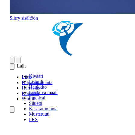
Siirry sisältöön
Lajit
Kivääri
Liitto
Pistooli
Kilpailutoiminta
Haulikko
Harrastus
Liikkuva maali
Koulutus
Practical
Seuroille
Siluetti
Kasa-ammunta
Mustaruuti
PRS