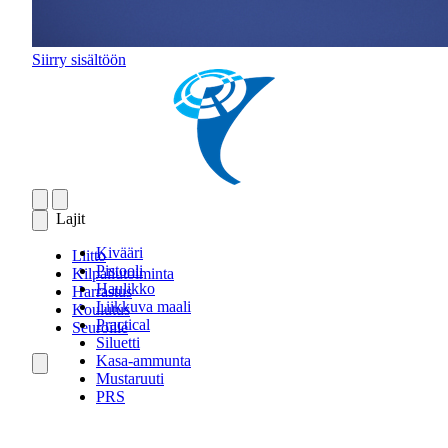
Siirry sisältöön
Lajit
Kivääri
Liitto
Pistooli
Kilpailutoiminta
Haulikko
Harrastus
Liikkuva maali
Koulutus
Practical
Seuroille
Siluetti
Kasa-ammunta
Mustaruuti
PRS