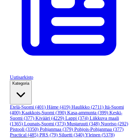
Uutisarkisto
Kategoria
Etelä-Suomi
(401)
Häme
(419)
Haulikko
(2711)
Itä-Suomi
(400)
Kaakkois-Suomi
(390)
Kasa-ammunta
(399)
Keski-
Suomi
(377)
Kivääri
(4229)
Lappi
(374)
Liikkuva maali
(1365)
Lounais-Suomi
(373)
Mustaruuti
(348)
Nuoriso
(292)
Pistooli
(3350)
Pohjanmaa
(379)
Pohjois-Pohjanmaa
(377)
Practical
(485)
PRS
(79)
Siluetti
(340)
Yleinen
(5378)