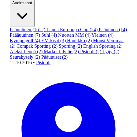
Avainsanat
Pääuutinen
(1612)
Lapua Eurooppa Cup
(24)
Pääutinen
(14)
Päääuutinen
(7)
Suhl
(4)
Nuorten MM
(4)
Yleinen
(4)
Kymppigolf
(4)
EM-kisat
(3)
Haulikko
(2)
Mopsi Veromaa
(2)
Compak Sporting
(2)
Sporting
(2)
English Sporting
(2)
Aleksi Leppä
(2)
Marko Talvitie
(2)
Pistooli
(2)
Lyijy
(2)
Seurakysely
(2)
Pääuutiset
(2)
12.10.2016
•
Pistooli