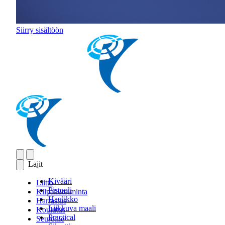
Siirry sisältöön
Lajit
Kivääri
Liitto
Pistooli
Kilpailutoiminta
Haulikko
Harrastus
Liikkuva maali
Koulutus
Practical
Seuroille