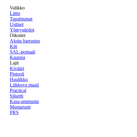
Valikko
Liitto
Tapahtumat
Uutiset
Yhteystiedot
Oikotiet
Aloita harrastus
Kiti
SAL-portaali
Kauppa
Lajit
Kivääri
Pistooli
Haulikko
Liikkuva maali
Practical
Siluetti
Kasa-ammunta
Mustaruuti
PRS