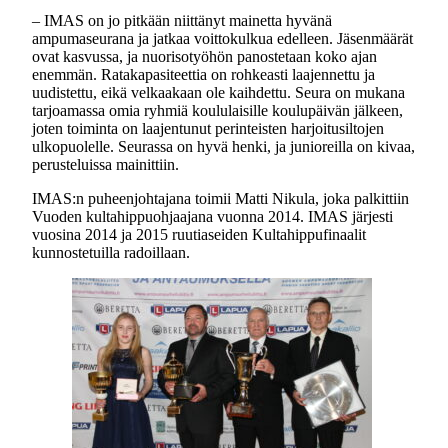
– IMAS on jo pitkään niittänyt mainetta hyvänä
ampumaseurana ja jatkaa voittokulkua edelleen. Jäsenmäärät
ovat kasvussa, ja nuorisotyöhön panostetaan koko ajan
enemmän. Ratakapasiteettia on rohkeasti laajennettu ja
uudistettu, eikä velkaakaan ole kaihdettu. Seura on mukana
tarjoamassa omia ryhmiä koululaisille koulupäivän jälkeen,
joten toiminta on laajentunut perinteisten harjoitusiltojen
ulkopuolelle. Seurassa on hyvä henki, ja junioreilla on kivaa,
perusteluissa mainittiin.
IMAS:n puheenjohtajana toimii Matti Nikula, joka palkittiin
Vuoden kultahippuohjaajana vuonna 2014. IMAS järjesti
vuosina 2014 ja 2015 ruutiaseiden Kultahippufinaalit
kunnostetuilla radoillaan.