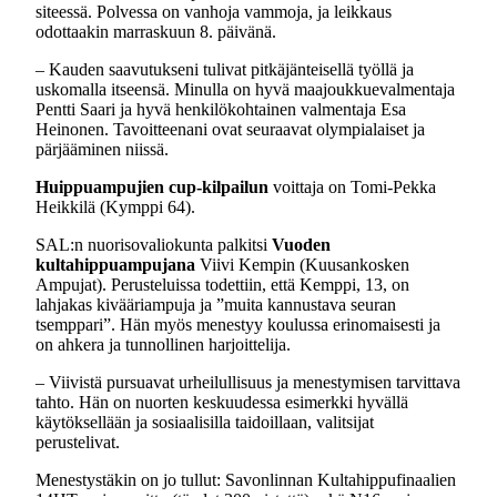
siteessä. Polvessa on vanhoja vammoja, ja leikkaus
odottaakin marraskuun 8. päivänä.
– Kauden saavutukseni tulivat pitkäjänteisellä työllä ja
uskomalla itseensä. Minulla on hyvä maajoukkuevalmentaja
Pentti Saari ja hyvä henkilökohtainen valmentaja Esa
Heinonen. Tavoitteenani ovat seuraavat olympialaiset ja
pärjääminen niissä.
Huippuampujien cup-kilpailun
voittaja on Tomi-Pekka
Heikkilä (Kymppi 64).
SAL:n nuorisovaliokunta palkitsi
Vuoden
kultahippuampujana
Viivi Kempin (Kuusankosken
Ampujat). Perusteluissa todettiin, että Kemppi, 13, on
lahjakas kivääriampuja ja ”muita kannustava seuran
tsemppari”. Hän myös menestyy koulussa erinomaisesti ja
on ahkera ja tunnollinen harjoittelija.
– Viivistä pursuavat urheilullisuus ja menestymisen tarvittava
tahto. Hän on nuorten keskuudessa esimerkki hyvällä
käytöksellään ja sosiaalisilla taidoillaan, valitsijat
perustelivat.
Menestystäkin on jo tullut: Savonlinnan Kultahippufinaalien