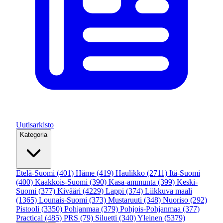
Uutisarkisto
Kategoria
Etelä-Suomi
(401)
Häme
(419)
Haulikko
(2711)
Itä-Suomi
(400)
Kaakkois-Suomi
(390)
Kasa-ammunta
(399)
Keski-
Suomi
(377)
Kivääri
(4229)
Lappi
(374)
Liikkuva maali
(1365)
Lounais-Suomi
(373)
Mustaruuti
(348)
Nuoriso
(292)
Pistooli
(3350)
Pohjanmaa
(379)
Pohjois-Pohjanmaa
(377)
Practical
(485)
PRS
(79)
Siluetti
(340)
Yleinen
(5379)