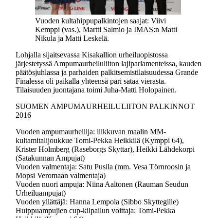
Vuoden kultahippupalkintojen saajat: Viivi
Kemppi (vas.), Martti Salmio ja IMAS:n Matti
Nikula ja Matti Leskelä.
Lohjalla sijaitsevassa Kisakallion urheiluopistossa
järjestetyssä Ampumaurheiluliiton lajiparlamenteissa, kauden
päätösjuhlassa ja parhaiden palkitsemistilaisuudessa Grande
Finalessa oli paikalla yhteensä pari sataa vierasta.
Tilaisuuden juontajana toimi Juha-Matti Holopainen.
SUOMEN AMPUMAURHEILULIITON PALKINNOT
2016
Vuoden ampumaurheilija: liikkuvan maalin MM-
kultamitalijoukkue Tomi-Pekka Heikkilä (Kymppi 64),
Krister Holmberg (Raseborgs Skyttar), Heikki Lähdekorpi
(Satakunnan Ampujat)
Vuoden valmentaja: Satu Pusila (mm. Vesa Törnroosin ja
Mopsi Veromaan valmentaja)
Vuoden nuori ampuja: Niina Aaltonen (Rauman Seudun
Urheiluampujat)
Vuoden yllättäjä: Hanna Lempola (Sibbo Skyttegille)
Huippuampujien cup-kilpailun voittaja: Tomi-Pekka