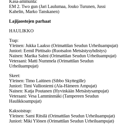
Kasa-ammunta:
EM 2. Two gun (Jari Laulumaa, Jouko Turunen, Jussi
Kahelin, Marko Tanskanen)
Lajijaostojen parhaat
HAULIKKO
Trap:
Yleinen: Jukka Laakso (Orimattilan Seudun Urheiluampujat)
Juniori: Eemil Pirttisalo (Ruotsalon Metsästysyhdistys)
Nainen: Marika Salmi (Orimattilan Seudun Urheiluampujat)
Veteraani: Matti Nummela (Orimattilan Seudun
Urheiluampujat)
Skeet:
Yleinen: Timo Laitinen (Sibbo Skyttegille)
Juniori: Timi Vallioniemi (Ala-Hämeen Ampujat)
Nainen: Katja Poutanen (Hyvinkään Metsästysampujat)
Veteraani: Vesa Lamminmäki (Tampereen Seudun
Haulikkoampujat)
Kaksoistrap:
Yleinen: Sami Ritsilä (Orimattilan Seudun Urheiluampujat)
Juniori: Miki Ylönen (Orimattilan Seudun Urheiluampujat)