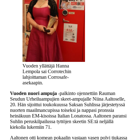
Vuoden yllättäjä Hanna
Lempola sai Corrotechin
lahjoittaman Corrosafe-
asekaapin.
Vuoden nuori ampuja
-palkinto ojennettiin Rauman
Seudun Urheiluampujien skeet-ampujalle Niina Aaltoselle,
20. Hän sijoittui toukokuussa Saksan Suhlissa järjestetyssä
nuorten maailmancupissa toiseksi ja nappasi pronssia
heinäkuun EM-kisoissa Italian Lonatossa. Aaltonen paransi
Suhlin peruskilpailussa tyttöjen skeetin SE:tä neljällä
kiekolla lukemiin 71.
Aaltonen otti komean pokaalin vastaan vasen polvi tiukassa