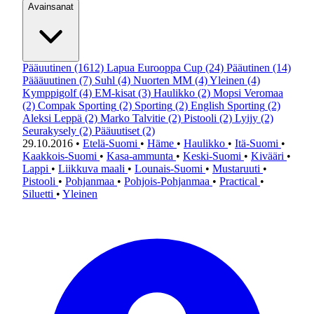
Avainsanat
Pääuutinen
(1612)
Lapua Eurooppa Cup
(24)
Pääutinen
(14)
Päääuutinen
(7)
Suhl
(4)
Nuorten MM
(4)
Yleinen
(4)
Kymppigolf
(4)
EM-kisat
(3)
Haulikko
(2)
Mopsi Veromaa
(2)
Compak Sporting
(2)
Sporting
(2)
English Sporting
(2)
Aleksi Leppä
(2)
Marko Talvitie
(2)
Pistooli
(2)
Lyijy
(2)
Seurakysely
(2)
Pääuutiset
(2)
29.10.2016
•
Etelä-Suomi
•
Häme
•
Haulikko
•
Itä-Suomi
•
Kaakkois-Suomi
•
Kasa-ammunta
•
Keski-Suomi
•
Kivääri
•
Lappi
•
Liikkuva maali
•
Lounais-Suomi
•
Mustaruuti
•
Pistooli
•
Pohjanmaa
•
Pohjois-Pohjanmaa
•
Practical
•
Siluetti
•
Yleinen