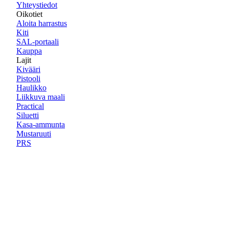
Yhteystiedot
Oikotiet
Aloita harrastus
Kiti
SAL-portaali
Kauppa
Lajit
Kivääri
Pistooli
Haulikko
Liikkuva maali
Practical
Siluetti
Kasa-ammunta
Mustaruuti
PRS