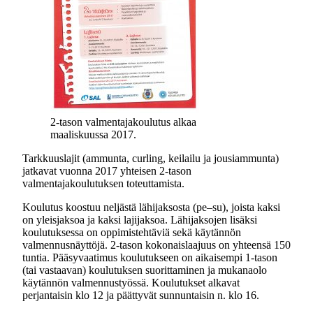
2-tason valmentajakoulutus alkaa
maaliskuussa 2017.
Tarkkuuslajit (ammunta, curling, keilailu ja jousiammunta)
jatkavat vuonna 2017 yhteisen 2-tason
valmentajakoulutuksen toteuttamista.
Koulutus koostuu neljästä lähijaksosta (pe–su), joista kaksi
on yleisjaksoa ja kaksi lajijaksoa. Lähijaksojen lisäksi
koulutuksessa on oppimistehtäviä sekä käytännön
valmennusnäyttöjä. 2-tason kokonaislaajuus on yhteensä 150
tuntia. Pääsyvaatimus koulutukseen on aikaisempi 1-tason
(tai vastaavan) koulutuksen suorittaminen ja mukanaolo
käytännön valmennustyössä. Koulutukset alkavat
perjantaisin klo 12 ja päättyvät sunnuntaisin n. klo 16.