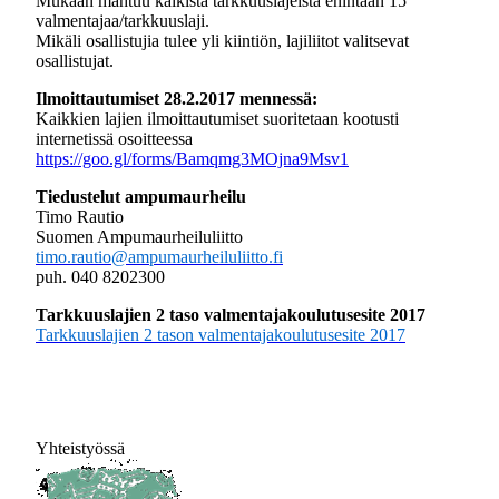
Mukaan mahtuu kaikista tarkkuuslajeista enintään 15
valmentajaa/tarkkuuslaji.
Mikäli osallistujia tulee yli kiintiön, lajiliitot valitsevat
osallistujat.
Ilmoittautumiset 28.2.2017 mennessä:
Kaikkien lajien ilmoittautumiset suoritetaan kootusti
internetissä osoitteessa
https://goo.gl/forms/Bamqmg3MOjna9Msv1
Tiedustelut ampumaurheilu
Timo Rautio
Suomen Ampumaurheiluliitto
timo.rautio@ampumaurheiluliitto.fi
puh. 040 8202300
Tarkkuuslajien 2 taso valmentajakoulutusesite 2017
Tarkkuuslajien 2 tason valmentajakoulutusesite 2017
Yhteistyössä