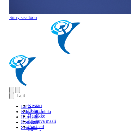
Siirry sisältöön
Lajit
Kivääri
Liitto
Pistooli
Kilpailutoiminta
Haulikko
Harrastus
Liikkuva maali
Koulutus
Practical
Seuroille