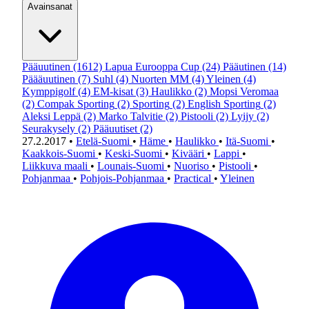
Avainsanat
Pääuutinen
(1612)
Lapua Eurooppa Cup
(24)
Pääutinen
(14)
Päääuutinen
(7)
Suhl
(4)
Nuorten MM
(4)
Yleinen
(4)
Kymppigolf
(4)
EM-kisat
(3)
Haulikko
(2)
Mopsi Veromaa
(2)
Compak Sporting
(2)
Sporting
(2)
English Sporting
(2)
Aleksi Leppä
(2)
Marko Talvitie
(2)
Pistooli
(2)
Lyijy
(2)
Seurakysely
(2)
Pääuutiset
(2)
27.2.2017
•
Etelä-Suomi
•
Häme
•
Haulikko
•
Itä-Suomi
•
Kaakkois-Suomi
•
Keski-Suomi
•
Kivääri
•
Lappi
•
Liikkuva maali
•
Lounais-Suomi
•
Nuoriso
•
Pistooli
•
Pohjanmaa
•
Pohjois-Pohjanmaa
•
Practical
•
Yleinen