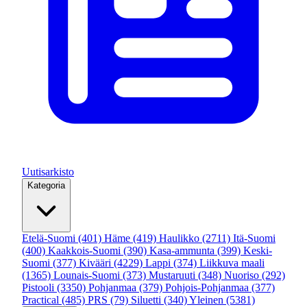
Uutisarkisto
Kategoria
Etelä-Suomi
(401)
Häme
(419)
Haulikko
(2711)
Itä-Suomi
(400)
Kaakkois-Suomi
(390)
Kasa-ammunta
(399)
Keski-
Suomi
(377)
Kivääri
(4229)
Lappi
(374)
Liikkuva maali
(1365)
Lounais-Suomi
(373)
Mustaruuti
(348)
Nuoriso
(292)
Pistooli
(3350)
Pohjanmaa
(379)
Pohjois-Pohjanmaa
(377)
Practical
(485)
PRS
(79)
Siluetti
(340)
Yleinen
(5381)