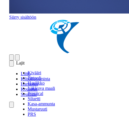
Siirry sisältöön
Lajit
Kivääri
Liitto
Pistooli
Kilpailutoiminta
Haulikko
Harrastus
Liikkuva maali
Koulutus
Practical
Seuroille
Siluetti
Kasa-ammunta
Mustaruuti
PRS