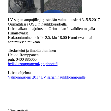
LV sarjan ampujille järjestetään valmennusleiri 3.-5.5.2017
Orimattilassa OSU:n haulikkoradoilla.
Leirin aikana majoitus on Orimattilan Invalidien majalla
Humisevassa.
Kokoontuminen leirille 2.5. klo 18.00 Humisevaan tai
sopimuksen mukaan.
Tiedustelut ja ilmoittautuminen
Heikki Romppanen
puh. 0400 886065
heikki.romppanen@pp.phnet.fi
Leirin ohjelma
Valmennusleiri 2017 LV sarjan haulikkoampujille
Yhteistyössä