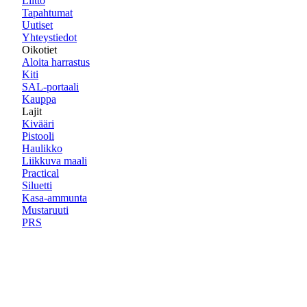
Liitto
Tapahtumat
Uutiset
Yhteystiedot
Oikotiet
Aloita harrastus
Kiti
SAL-portaali
Kauppa
Lajit
Kivääri
Pistooli
Haulikko
Liikkuva maali
Practical
Siluetti
Kasa-ammunta
Mustaruuti
PRS