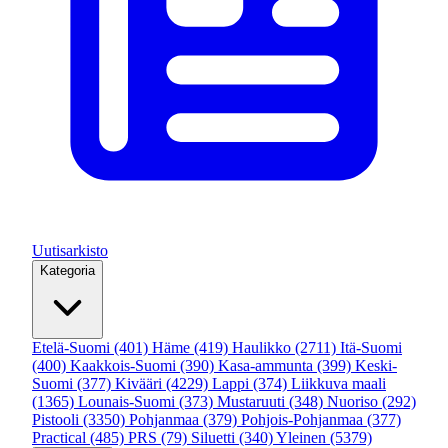
Uutisarkisto
Kategoria
Etelä-Suomi
(401)
Häme
(419)
Haulikko
(2711)
Itä-Suomi
(400)
Kaakkois-Suomi
(390)
Kasa-ammunta
(399)
Keski-
Suomi
(377)
Kivääri
(4229)
Lappi
(374)
Liikkuva maali
(1365)
Lounais-Suomi
(373)
Mustaruuti
(348)
Nuoriso
(292)
Pistooli
(3350)
Pohjanmaa
(379)
Pohjois-Pohjanmaa
(377)
Practical
(485)
PRS
(79)
Siluetti
(340)
Yleinen
(5379)