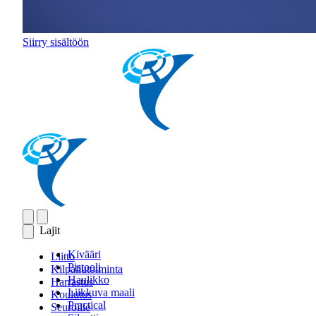
Siirry sisältöön
Lajit
Kivääri
Liitto
Pistooli
Kilpailutoiminta
Haulikko
Harrastus
Liikkuva maali
Koulutus
Practical
Seuroille