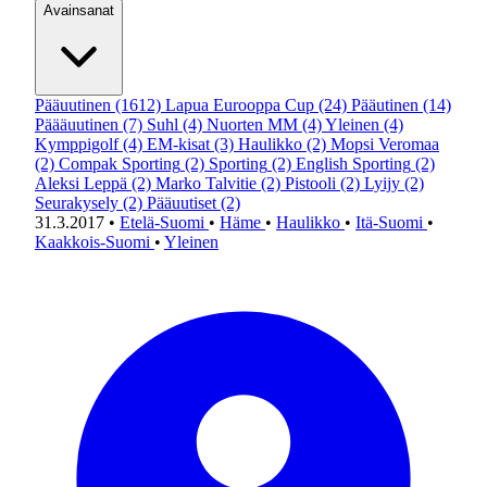
Avainsanat
Pääuutinen
(1612)
Lapua Eurooppa Cup
(24)
Pääutinen
(14)
Päääuutinen
(7)
Suhl
(4)
Nuorten MM
(4)
Yleinen
(4)
Kymppigolf
(4)
EM-kisat
(3)
Haulikko
(2)
Mopsi Veromaa
(2)
Compak Sporting
(2)
Sporting
(2)
English Sporting
(2)
Aleksi Leppä
(2)
Marko Talvitie
(2)
Pistooli
(2)
Lyijy
(2)
Seurakysely
(2)
Pääuutiset
(2)
31.3.2017
•
Etelä-Suomi
•
Häme
•
Haulikko
•
Itä-Suomi
•
Kaakkois-Suomi
•
Yleinen