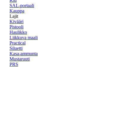
Kiti
SAL-portaali
Kauppa
Lajit
Kivääri
Pistooli
Haulikko
Liikkuva maali
Practical
Siluetti
Kasa-ammunta
Mustaruuti
PRS