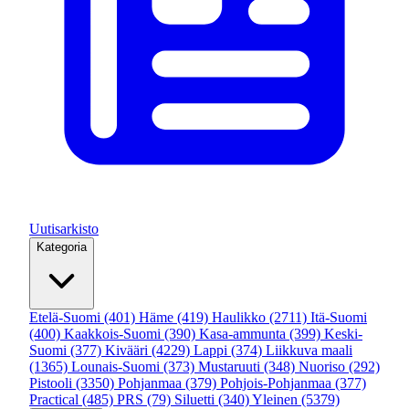
Uutisarkisto
Kategoria
Etelä-Suomi
(401)
Häme
(419)
Haulikko
(2711)
Itä-Suomi
(400)
Kaakkois-Suomi
(390)
Kasa-ammunta
(399)
Keski-
Suomi
(377)
Kivääri
(4229)
Lappi
(374)
Liikkuva maali
(1365)
Lounais-Suomi
(373)
Mustaruuti
(348)
Nuoriso
(292)
Pistooli
(3350)
Pohjanmaa
(379)
Pohjois-Pohjanmaa
(377)
Practical
(485)
PRS
(79)
Siluetti
(340)
Yleinen
(5379)