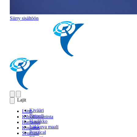
Siirry sisältöön
Lajit
Kivääri
Liitto
Pistooli
Kilpailutoiminta
Haulikko
Harrastus
Liikkuva maali
Koulutus
Practical
Seuroille