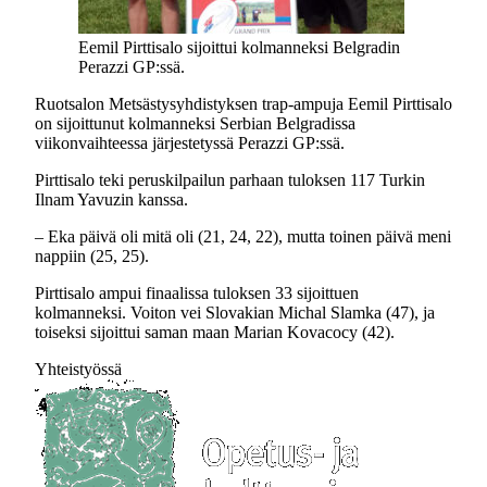
Eemil Pirttisalo sijoittui kolmanneksi Belgradin
Perazzi GP:ssä.
Ruotsalon Metsästysyhdistyksen trap-ampuja Eemil Pirttisalo
on sijoittunut kolmanneksi Serbian Belgradissa
viikonvaihteessa järjestetyssä Perazzi GP:ssä.
Pirttisalo teki peruskilpailun parhaan tuloksen 117 Turkin
Ilnam Yavuzin kanssa.
– Eka päivä oli mitä oli (21, 24, 22), mutta toinen päivä meni
nappiin (25, 25).
Pirttisalo ampui finaalissa tuloksen 33 sijoittuen
kolmanneksi. Voiton vei Slovakian Michal Slamka (47), ja
toiseksi sijoittui saman maan Marian Kovacocy (42).
Yhteistyössä