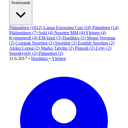
Avainsanat
Pääuutinen
(1612)
Lapua Eurooppa Cup
(24)
Pääutinen
(14)
Päääuutinen
(7)
Suhl
(4)
Nuorten MM
(4)
Yleinen
(4)
Kymppigolf
(4)
EM-kisat
(3)
Haulikko
(2)
Mopsi Veromaa
(2)
Compak Sporting
(2)
Sporting
(2)
English Sporting
(2)
Aleksi Leppä
(2)
Marko Talvitie
(2)
Pistooli
(2)
Lyijy
(2)
Seurakysely
(2)
Pääuutiset
(2)
11.6.2017
•
Haulikko
•
Yleinen