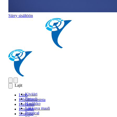
Siirry sisältöön
Lajit
Kivääri
Liitto
Pistooli
Kilpailutoiminta
Haulikko
Harrastus
Liikkuva maali
Koulutus
Practical
Seuroille