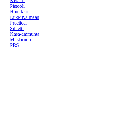
Kivääri
Pistooli
Haulikko
Liikkuva maali
Practical
Siluetti
Kasa-ammunta
Mustaruuti
PRS