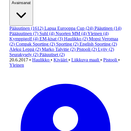
Avainsanat
Pääuutinen
(1612)
Lapua Eurooppa Cup
(24)
Pääutinen
(14)
Päääuutinen
(7)
Suhl
(4)
Nuorten MM
(4)
Yleinen
(4)
Kymppigolf
(4)
EM-kisat
(3)
Haulikko
(2)
Mopsi Veromaa
(2)
Compak Sporting
(2)
Sporting
(2)
English Sporting
(2)
Aleksi Leppä
(2)
Marko Talvitie
(2)
Pistooli
(2)
Lyijy
(2)
Seurakysely
(2)
Pääuutiset
(2)
20.6.2017
•
Haulikko
•
Kivääri
•
Liikkuva maali
•
Pistooli
•
Yleinen