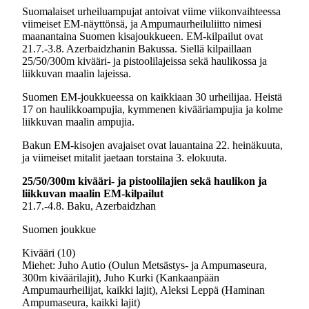
Suomalaiset urheiluampujat antoivat viime viikonvaihteessa
viimeiset EM-näyttönsä, ja Ampumaurheiluliitto nimesi
maanantaina Suomen kisajoukkueen. EM-kilpailut ovat
21.7.-3.8. Azerbaidzhanin Bakussa. Siellä kilpaillaan
25/50/300m kivääri- ja pistoolilajeissa sekä haulikossa ja
liikkuvan maalin lajeissa.
Suomen EM-joukkueessa on kaikkiaan 30 urheilijaa. Heistä
17 on haulikkoampujia, kymmenen kivääriampujia ja kolme
liikkuvan maalin ampujia.
Bakun EM-kisojen avajaiset ovat lauantaina 22. heinäkuuta,
ja viimeiset mitalit jaetaan torstaina 3. elokuuta.
25/50/300m kivääri- ja pistoolilajien sekä haulikon ja
liikkuvan maalin EM-kilpailut
21.7.-4.8. Baku, Azerbaidzhan
Suomen joukkue
Kivääri (10)
Miehet: Juho Autio (Oulun Metsästys- ja Ampumaseura,
300m kiväärilajit), Juho Kurki (Kankaanpään
Ampumaurheilijat, kaikki lajit), Aleksi Leppä (Haminan
Ampumaseura, kaikki lajit)