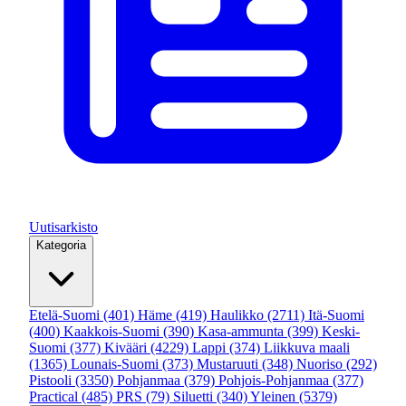
Uutisarkisto
Kategoria
Etelä-Suomi
(401)
Häme
(419)
Haulikko
(2711)
Itä-Suomi
(400)
Kaakkois-Suomi
(390)
Kasa-ammunta
(399)
Keski-
Suomi
(377)
Kivääri
(4229)
Lappi
(374)
Liikkuva maali
(1365)
Lounais-Suomi
(373)
Mustaruuti
(348)
Nuoriso
(292)
Pistooli
(3350)
Pohjanmaa
(379)
Pohjois-Pohjanmaa
(377)
Practical
(485)
PRS
(79)
Siluetti
(340)
Yleinen
(5379)