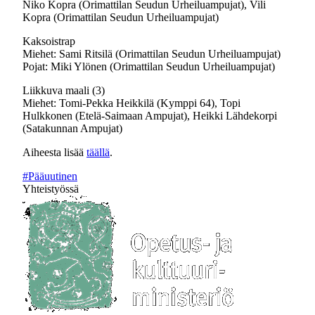
Niko Kopra (Orimattilan Seudun Urheiluampujat), Vili
Kopra (Orimattilan Seudun Urheiluampujat)
Kaksoistrap
Miehet: Sami Ritsilä (Orimattilan Seudun Urheiluampujat)
Pojat: Miki Ylönen (Orimattilan Seudun Urheiluampujat)
Liikkuva maali (3)
Miehet: Tomi-Pekka Heikkilä (Kymppi 64), Topi
Hulkkonen (Etelä-Saimaan Ampujat), Heikki Lähdekorpi
(Satakunnan Ampujat)
Aiheesta lisää
täällä
.
#Pääuutinen
Yhteistyössä