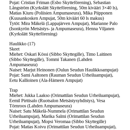
Pojat: Cristian Friman (Esbo Skytteförening), Sebastian
Långström (Kyrkslätt Skytteförening, 50m kivääri 3×40 ls),
Matias Kiuru (Poliisien Ampumaseura), Mika Piipponen
(Kuusankosken Ampujat, 50m kivääri 60 ls makuu)
Tytöt: Mira Mäkelä (Lappajärven Ampujat), Marianne Palo
(Isonkyrön Metsästys- ja Ampumaseura), Henna Viljanen
(Kyrkslätt Skytteförening)
Haulikko (17)
Skeet
Miehet: Oskari Kössi (Sibbo Skyttegille), Timo Laitinen
(Sibbo Skyttegille), Tommi Takanen (Lahden
Ampumaseura)
Naiset: Marjut Heinonen (Oulun Seudun Haulikkoampujat)
Pojat: Sami Aaltonen (Rauman Seudun Urheiluampujat),
Eetu Kallioinen (Ala-Hämeen Ampujat)
Trap
Miehet: Jukka Laakso (Orimattilan Seudun Urheiluampujat),
Eemil Pirttisalo (Ruotsalon Metsästysyhdistys), Vesa
Törnroos (Lahden Ampumaseura)
Naiset: Satu Mäkelä-Nummela (Orimattilan Seudun
Urheiluampujat), Marika Salmi (Orimattilan Seudun
Urheiluampujat), Mopsi Veromaa (Sibbo Skyttegille)
Pojat: Matias Koivu (Orimattilan Seudun Urheiluampujat),