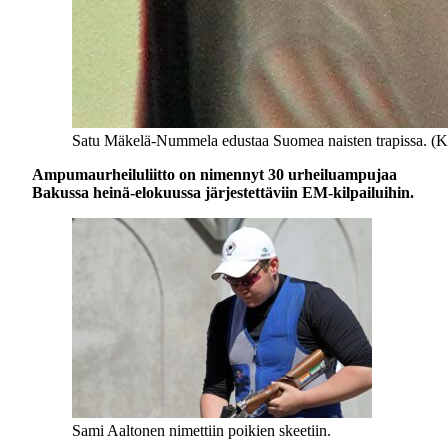
Satu Mäkelä-Nummela edustaa Suomea naisten trapissa. (Ku
Ampumaurheiluliitto on nimennyt 30 urheiluampujaa
Bakussa heinä-elokuussa järjestettäviin EM-kilpailuihin.
Sami Aaltonen nimettiin poikien skeetiin.