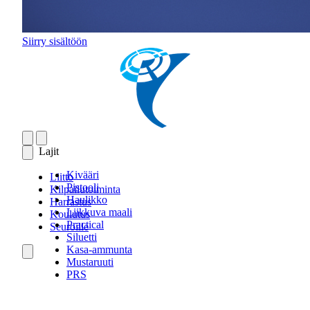
Siirry sisältöön
Lajit
Kivääri
Liitto
Pistooli
Kilpailutoiminta
Haulikko
Harrastus
Liikkuva maali
Koulutus
Practical
Seuroille
Siluetti
Kasa-ammunta
Mustaruuti
PRS