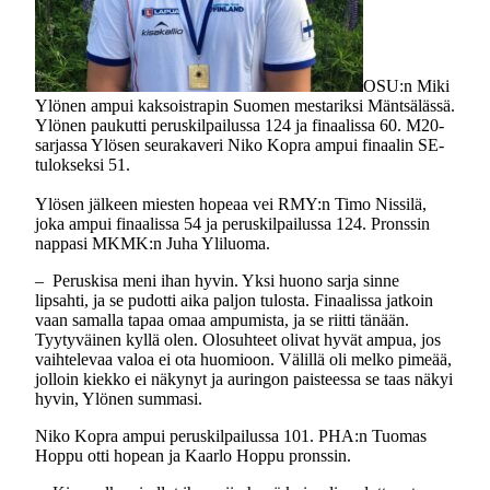
OSU:n Miki
Ylönen ampui kaksoistrapin Suomen mestariksi Mäntsälässä.
Ylönen paukutti peruskilpailussa 124 ja finaalissa 60. M20-
sarjassa Ylösen seurakaveri Niko Kopra ampui finaalin SE-
tulokseksi 51.
Ylösen jälkeen miesten hopeaa vei RMY:n Timo Nissilä,
joka ampui finaalissa 54 ja peruskilpailussa 124. Pronssin
nappasi MKMK:n Juha Yliluoma.
– Peruskisa meni ihan hyvin. Yksi huono sarja sinne
lipsahti, ja se pudotti aika paljon tulosta. Finaalissa jatkoin
vaan samalla tapaa omaa ampumista, ja se riitti tänään.
Tyytyväinen kyllä olen. Olosuhteet olivat hyvät ampua, jos
vaihtelevaa valoa ei ota huomioon. Välillä oli melko pimeää,
jolloin kiekko ei näkynyt ja auringon paisteessa se taas näkyi
hyvin, Ylönen summasi.
Niko Kopra ampui peruskilpailussa 101. PHA:n Tuomas
Hoppu otti hopean ja Kaarlo Hoppu pronssin.