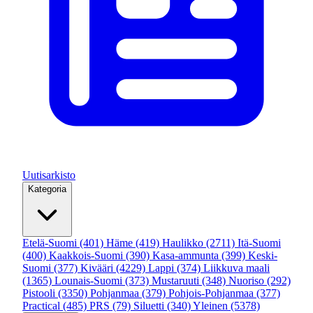
Uutisarkisto
Kategoria
Etelä-Suomi
(401)
Häme
(419)
Haulikko
(2711)
Itä-Suomi
(400)
Kaakkois-Suomi
(390)
Kasa-ammunta
(399)
Keski-
Suomi
(377)
Kivääri
(4229)
Lappi
(374)
Liikkuva maali
(1365)
Lounais-Suomi
(373)
Mustaruuti
(348)
Nuoriso
(292)
Pistooli
(3350)
Pohjanmaa
(379)
Pohjois-Pohjanmaa
(377)
Practical
(485)
PRS
(79)
Siluetti
(340)
Yleinen
(5378)