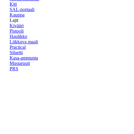
Kiti
SAL-portaali
Kauppa
Lajit
Kivääri
Pistooli
Haulikko
Liikkuva maali
Practical
Siluetti
Kasa-ammunta
Mustaruuti
PRS