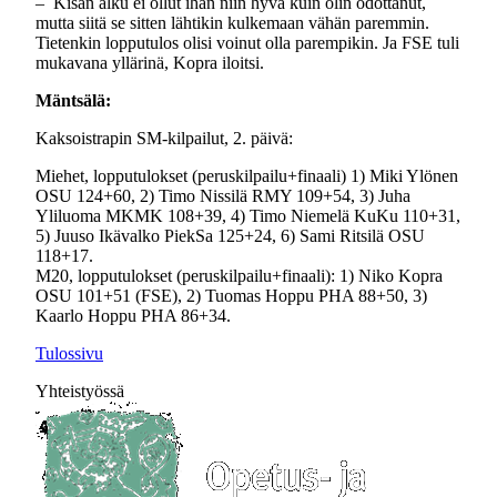
– Kisan alku ei ollut ihan niin hyvä kuin olin odottanut,
mutta siitä se sitten lähtikin kulkemaan vähän paremmin.
Tietenkin lopputulos olisi voinut olla parempikin. Ja FSE tuli
mukavana yllärinä, Kopra iloitsi.
Mäntsälä:
Kaksoistrapin SM-kilpailut, 2. päivä:
Miehet, lopputulokset (peruskilpailu+finaali) 1) Miki Ylönen
OSU 124+60, 2) Timo Nissilä RMY 109+54, 3) Juha
Yliluoma MKMK 108+39, 4) Timo Niemelä KuKu 110+31,
5) Juuso Ikävalko PiekSa 125+24, 6) Sami Ritsilä OSU
118+17.
M20, lopputulokset (peruskilpailu+finaali): 1) Niko Kopra
OSU 101+51 (FSE), 2) Tuomas Hoppu PHA 88+50, 3)
Kaarlo Hoppu PHA 86+34.
Tulossivu
Yhteistyössä