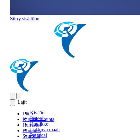
Siirry sisältöön
Lajit
Kivääri
Liitto
Pistooli
Kilpailutoiminta
Haulikko
Harrastus
Liikkuva maali
Koulutus
Practical
Seuroille