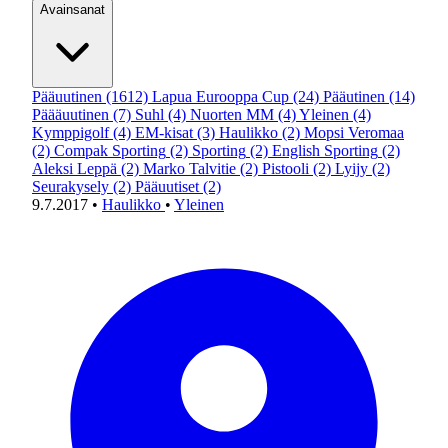
Avainsanat
Pääuutinen
(1612)
Lapua Eurooppa Cup
(24)
Pääutinen
(14)
Päääuutinen
(7)
Suhl
(4)
Nuorten MM
(4)
Yleinen
(4)
Kymppigolf
(4)
EM-kisat
(3)
Haulikko
(2)
Mopsi Veromaa
(2)
Compak Sporting
(2)
Sporting
(2)
English Sporting
(2)
Aleksi Leppä
(2)
Marko Talvitie
(2)
Pistooli
(2)
Lyijy
(2)
Seurakysely
(2)
Pääuutiset
(2)
9.7.2017
•
Haulikko
•
Yleinen