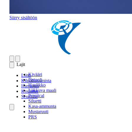
Siirry sisältöön
Lajit
Kivääri
Liitto
Pistooli
Kilpailutoiminta
Haulikko
Harrastus
Liikkuva maali
Koulutus
Practical
Seuroille
Siluetti
Kasa-ammunta
Mustaruuti
PRS